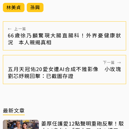
林美貞
孫興
←
上一篇
66歲徐乃麟驚現大腸直腸科！外界憂健康狀
況 本人親揭真相
下一篇
→
五月天冠佑20愛女遭AI合成不雅影像 小玫瑰
劉芯妤親回擊：已截圖存證
最新文章
姜厚任護愛12點聲明重砲反擊！駁