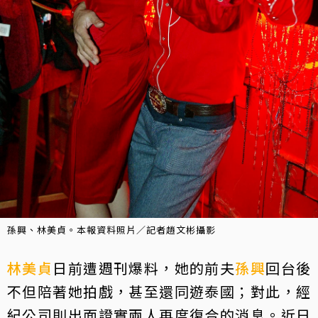
孫興、林美貞。本報資料照片／記者趙文彬攝影
林美貞
日前遭週刊爆料，她的前夫
孫興
回台後
不但陪著她拍戲，甚至還同遊泰國；對此，經
紀公司則出面證實兩人再度復合的消息。近日