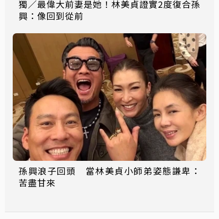
獨／最偉大前妻是她！林美貞證實2度復合孫
興：像回到從前
孫興浪子回頭 當林美貞小師弟姿態謙卑：
苦盡甘來