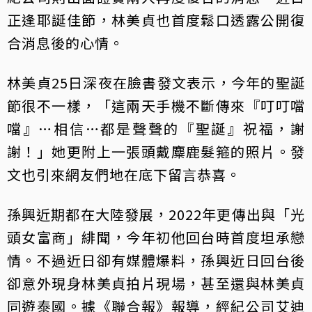
正逢耶誕佳節，林美貞也首度鬆口透露公開復
合消息後的心情。
林美貞25日深夜在臉書發文表示，今年的聖誕
節很不一樣，「這兩天手機不斷傳來『叮叮噹
噹』…相信…都是聲聲的『聖誕』祝福，謝
謝！」她更附上一張頭戴麋鹿髮箍的照片。發
文也引來網友們地在底下留言恭喜。
孫興近期都在大陸發展，2022年更傳出與「光
頭女富商」緋聞，今年初他回台時首度坦承戀
情。不過近日卻有媒體爆料，孫興近日回台後
卻意外現身林美貞拍片現場，甚至還與林美貞
同遊泰國。據《聯合報》報導，經紀公司艾迪