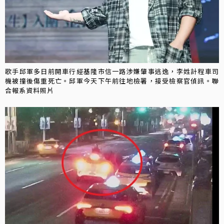
歌手邱軍多日前開車行經基隆市信一路涉嫌肇事逃逸，李姓計程車司
機被撞後傷重死亡。邱軍今天下午前往地檢署，接受檢察官偵訊。聯
合報系資料照片