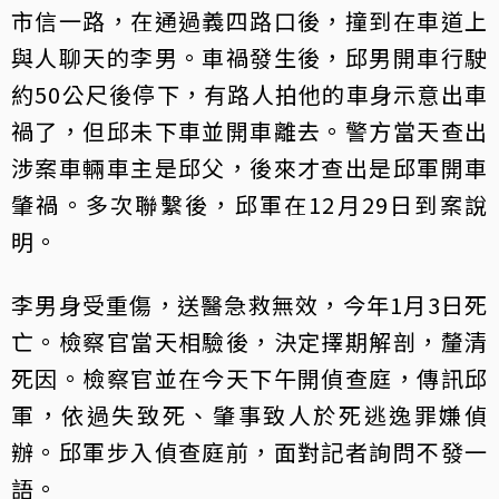
市信一路，在通過義四路口後，撞到在車道上
與人聊天的李男。車禍發生後，邱男開車行駛
約50公尺後停下，有路人拍他的車身示意出車
禍了，但邱未下車並開車離去。警方當天查出
涉案車輛車主是邱父，後來才查出是邱軍開車
肇禍。多次聯繫後，邱軍在12月29日到案說
明。
李男身受重傷，送醫急救無效，今年1月3日死
亡。檢察官當天相驗後，決定擇期解剖，釐清
死因。檢察官並在今天下午開偵查庭，傳訊邱
軍，依過失致死、肇事致人於死逃逸罪嫌偵
辦。邱軍步入偵查庭前，面對記者詢問不發一
語。