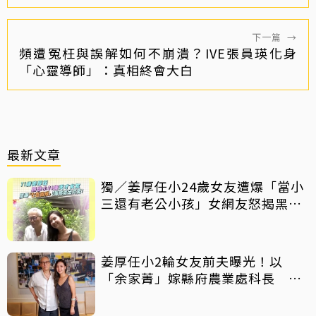
下一篇
→
頻遭冤枉與誤解如何不崩潰？IVE張員瑛化身
「心靈導師」：真相終會大白
最新文章
獨／姜厚任小24歲女友遭爆「當小
三還有老公小孩」女網友怒揭黑歷
史
姜厚任小2輪女友前夫曝光！以
「余家菁」嫁縣府農業處科長 交
往3個月即閃婚