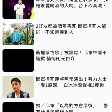
是很愛喝酒的人嗎」台下秒高喊：
是
2好友都被酒駕害死 邱軍撞死人肇
逃：不知道撞到人
衝撞系情歌手被譙爆！邱軍神隱不
道歉 悄悄刪光自介
邱軍撞死運將照常演出！有力人士
「曝1原因」 白冰冰曾提攜3度邀上
節目
獨／邱軍「以為對方會康復」 ！警
方疑酒駕他稱沒喝