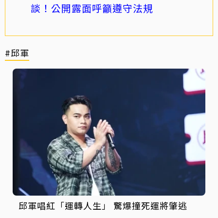
談！公開露面呼籲遵守法規
#邱軍
邱軍唱紅「運轉人生」 驚爆撞死運將肇逃