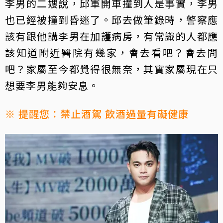
李男的二嫂說，邱軍開車撞到人是事實，李男
也已經被撞到昏迷了。邱去做筆錄時，警察應
該有跟他講李男在加護病房，有常識的人都應
該知道附近醫院有幾家，會去看吧？會去問
吧？家屬至今都覺得很無奈，其實家屬現在只
想要李男能夠安息。
※ 提醒您：禁止酒駕 飲酒過量有礙健康