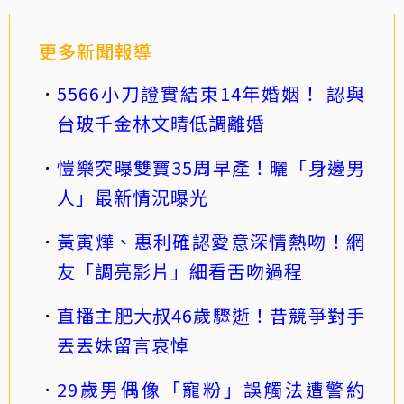
更多新聞報導
5566小刀證實結束14年婚姻！ 認與
台玻千金林文晴低調離婚
愷樂突曝雙寶35周早產！曬「身邊男
人」最新情況曝光
黃寅燁、惠利確認愛意深情熱吻！網
友「調亮影片」細看舌吻過程
直播主肥大叔46歲驟逝！昔競爭對手
丟丟妹留言哀悼
29歲男偶像「寵粉」誤觸法遭警約