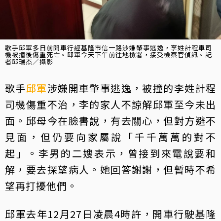
歌手邱軍多日前開車行經基隆市信一路涉嫌肇事逃逸，李姓計程車司
機被撞後傷重死亡。邱軍今天下午前往地檢署，接受檢察官偵訊。記
者邱瑞杰／攝影
歌手
邱軍
涉嫌開車肇事逃逸，被撞的李姓計程
司機傷重不治，李的家人不諒解邱軍至今未出
面。邱母今在臉書說，有去關心，但對方避不
見面，但仍要向家屬說「千千萬萬的對不
起」。李男的二嫂表示，曾接到來電說要和
解，要去探望病人。她回答謝謝，但暫時不希
望再打擾他們。
邱軍去年12月27日凌晨4時許，開車行駛基隆