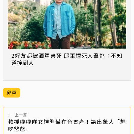
2好友都被酒駕害死 邱軍撞死人肇逃：不知
道撞到人
邱軍
←
上一篇
韓援啦啦隊女神準備在台置產！語出驚人「想
吃爸爸」