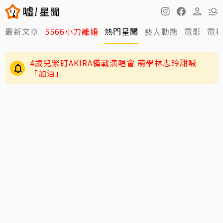
最新文章
5566小刀離婚
熱門星聞
藝人動態
電影
電
4歲兒緊盯AKIRA備戰演唱會 萌學林志玲甜喊
「加油」
29歲男偶像「寵粉」誤觸法遭警約談！公開露面
呼籲遵守法規