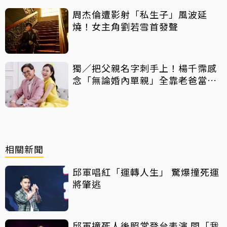
周杰倫遭影射「私生子」風波延
燒！女主角劉若雪首發聲
獨／把父親名字刺手上！楊千霈感
念「無論婚內單親」全靠老爸當後
盾
相關新聞
邱軍唱紅「運轉人生」 驚爆撞死運
將肇逃
邱軍撞死人後照常登台表演 問「我