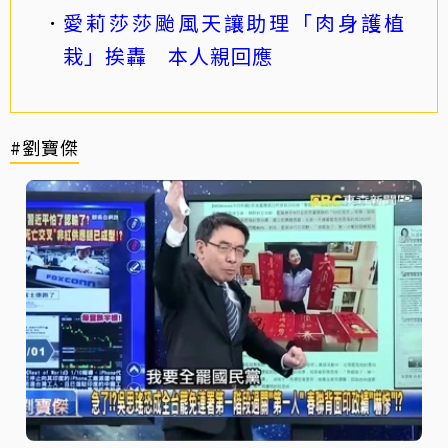
愛莉莎莎颱風天讓助理「肉身護植
栽」挨轟 本人親回應
#劉寶傑