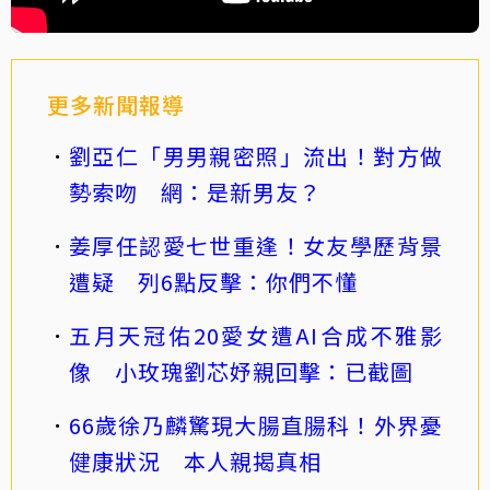
更多新聞報導
劉亞仁「男男親密照」流出！對方做
勢索吻 網：是新男友？
姜厚任認愛七世重逢！女友學歷背景
遭疑 列6點反擊：你們不懂
五月天冠佑20愛女遭AI合成不雅影
像 小玫瑰劉芯妤親回擊：已截圖
66歲徐乃麟驚現大腸直腸科！外界憂
健康狀況 本人親揭真相