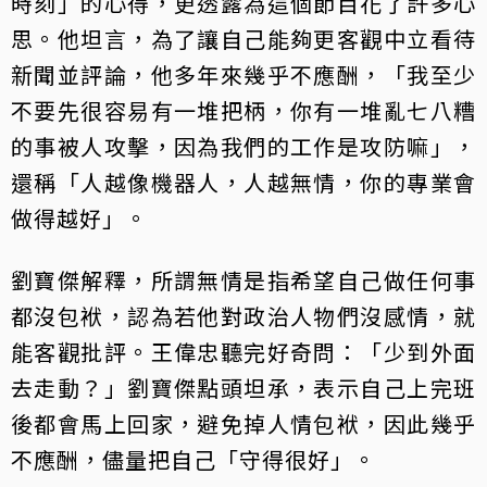
時刻」的心得，更透露為這個節目花了許多心
思。他坦言，為了讓自己能夠更客觀中立看待
新聞並評論，他多年來幾乎不應酬，「我至少
不要先很容易有一堆把柄，你有一堆亂七八糟
的事被人攻擊，因為我們的工作是攻防嘛」，
還稱「人越像機器人，人越無情，你的專業會
做得越好」。
劉寶傑解釋，所謂無情是指希望自己做任何事
都沒包袱，認為若他對政治人物們沒感情，就
能客觀批評。王偉忠聽完好奇問：「少到外面
去走動？」劉寶傑點頭坦承，表示自己上完班
後都會馬上回家，避免掉人情包袱，因此幾乎
不應酬，儘量把自己「守得很好」。