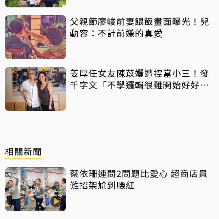
父親節廖峻前妻餵飯畫面曝光！兒
動容：不計前嫌的真愛
姜厚任女友陳苡孋遭控當小三！發
千字文「不學邏輯很難開始好好
活」
相關新聞
蔡依珊連問2問題比愛心 超商店員
難招架尬到臉紅