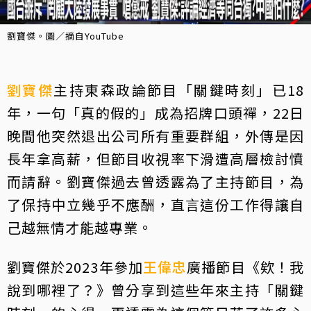
劉寶傑。圖／摘自YouTube
劉寶傑
主持東森政論節目「關鍵時刻」已18
年，一句「真的假的」成為招牌口頭禪，22日
晚間他突然退出公司所有重要群組，外傳是因
長年拿高薪，但節目收視率下滑遭高層檢討憤
而請辭。劉寶傑過去曾透露為了主持節目，為
了保持中立幾乎不應酬，直言這份工作得讓自
己越無情才能越專業。
劉寶傑於2023年參加
王偉忠
廣播節目《欸！我
說到哪裡了？》曾分享到這些年來主持「關鍵