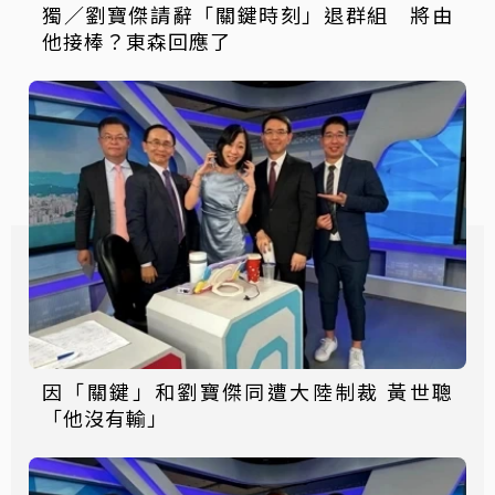
獨／劉寶傑請辭「關鍵時刻」退群組 將由
他接棒？東森回應了
因「關鍵」和劉寶傑同遭大陸制裁 黃世聰
「他沒有輸」