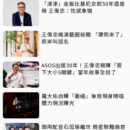
「津津」金髮比基尼女郎50年還是
辣 王偉忠：性感象徵
王偉忠揭演藝圈秘聞 「康熙來了」
原來叫這名
ASOS出道30年！王偉忠親曝「簽
下大小S關鍵」當年故事全說了
羅大佑自曝「萎縮」後首現身開唱
體力現況曝光
御用配音石班瑜離世 周星馳難過首