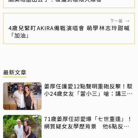
下一篇
→
4歲兒緊盯AKIRA備戰演唱會 萌學林志玲甜喊
「加油」
最新文章
姜厚任護愛12點聲明重砲反擊！駁
小24歲女友「當小三」嗆：講三
小？
71歲姜厚任認愛爆「七世重逢」！
網質疑女友學歷背景 他6點反
擊：你們不懂