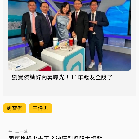
劉寶傑請辭內幕曝光！11年戰友全說了
劉寶傑
王偉忠
←
上一篇
閻奕格豁出去了？被逼到極限大爆發