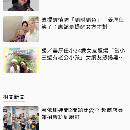
遭提醒慎防「騙財騙色」 姜厚任
笑了：應該是提醒女方才對
獨／姜厚任小24歲女友遭爆「當小
三還有老公小孩」女網友怒揭黑歷
史
相關新聞
蔡依珊連問2問題比愛心 超商店員
難招架尬到臉紅