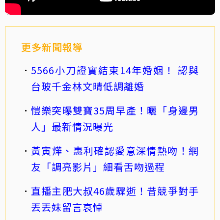
更多新聞報導
5566小刀證實結束14年婚姻！ 認與
台玻千金林文晴低調離婚
愷樂突曝雙寶35周早產！曬「身邊男
人」最新情況曝光
黃寅燁、惠利確認愛意深情熱吻！網
友「調亮影片」細看舌吻過程
直播主肥大叔46歲驟逝！昔競爭對手
丟丟妹留言哀悼