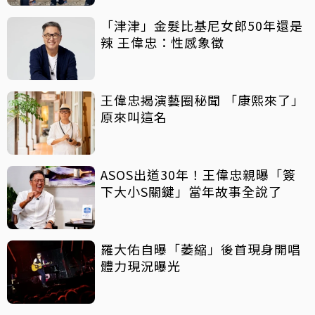
「津津」金髮比基尼女郎50年還是
辣 王偉忠：性感象徵
王偉忠揭演藝圈秘聞 「康熙來了」
原來叫這名
ASOS出道30年！王偉忠親曝「簽
下大小S關鍵」當年故事全說了
羅大佑自曝「萎縮」後首現身開唱
體力現況曝光