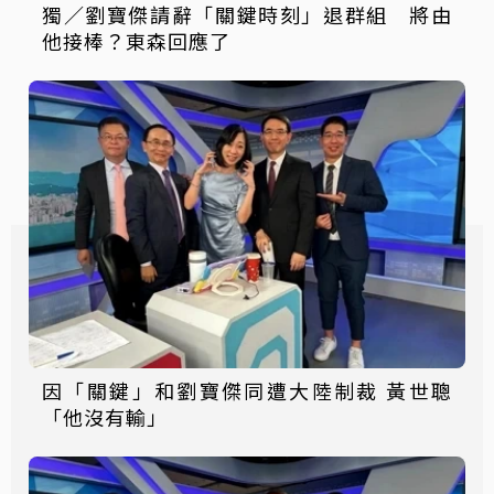
獨／劉寶傑請辭「關鍵時刻」退群組 將由
他接棒？東森回應了
因「關鍵」和劉寶傑同遭大陸制裁 黃世聰
「他沒有輸」