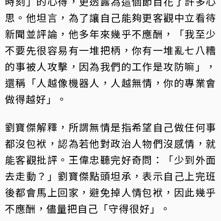
時刻」的心得，更透露為這個節目花了許多心
思。他坦言，為了讓自己能夠更客觀中立看待
新聞並評論，他多年來幾乎不應酬，「我至少
不要先很容易有一堆把柄，你有一堆亂七八糟
的事被人攻擊，因為我們的工作是攻防嘛」，
還稱「人越像機器人，人越無情，你的專業會
做得越好」。
劉寶傑解釋，所謂無情是指希望自己做任何事
都沒包袱，認為若他對政治人物們沒感情，就
能客觀批評。王偉忠聽完好奇問：「少到外面
去走動？」劉寶傑點頭坦承，表示自己上完班
後都會馬上回家，避免掉人情包袱，因此幾乎
不應酬，儘量把自己「守得很好」。