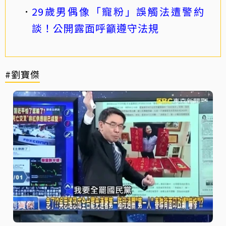
29歲男偶像「寵粉」誤觸法遭警約
談！公開露面呼籲遵守法規
#劉寶傑