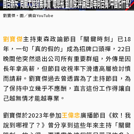
劉寶傑。圖／摘自YouTube
劉寶傑
主持東森政論節目「關鍵時刻」已18
年，一句「真的假的」成為招牌口頭禪，22日
晚間他突然退出公司所有重要群組，外傳是因
長年拿高薪，但節目收視率下滑遭高層檢討憤
而請辭。劉寶傑過去曾透露為了主持節目，為
了保持中立幾乎不應酬，直言這份工作得讓自
己越無情才能越專業。
劉寶傑於2023年參加
王偉忠
廣播節目《欸！我
說到哪裡了？》曾分享到這些年來主持「關鍵