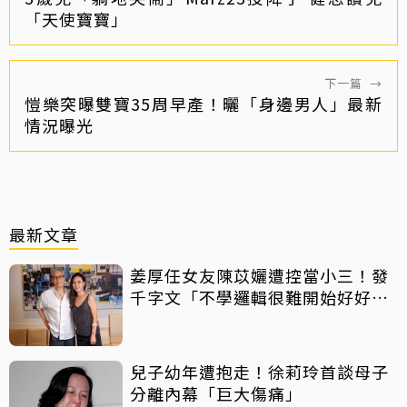
「天使寶寶」
下一篇
→
愷樂突曝雙寶35周早產！曬「身邊男人」最新
情況曝光
最新文章
姜厚任女友陳苡孋遭控當小三！發
千字文「不學邏輯很難開始好好
活」
兒子幼年遭抱走！徐莉玲首談母子
分離內幕「巨大傷痛」