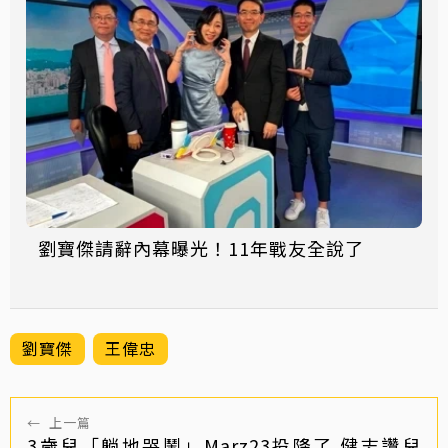
劉寶傑請辭內幕曝光！11年戰友全說了
劉寶傑
王偉忠
←
上一篇
3歲兒「躺地哭鬧」Marz23投降了 健志讚兒