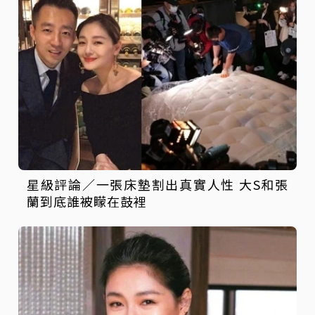
星級評論／一張床墊割出真實人性 大S和張
蘭到底誰被矇在鼓裡