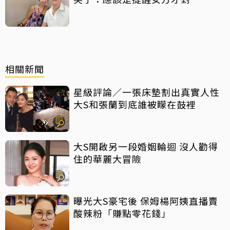
相關新聞
星級評論／一張床墊割出真實人性
大S和張蘭到底誰被矇在鼓裡
大S開啟另一段婚姻輪迴 沒人勸得
住的華麗大冒險
曝光大S豪宅後 保姆楊阿姨直播賣
酸辣粉「賺點零花錢」