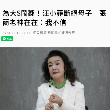
為大S鬧翻！汪小菲斷絕母子 張
蘭老神在在：我不信
聯合報 記者陳穎／即時報導
2025-02-10 09:48