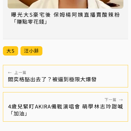
曝光大S豪宅後 保姆楊阿姨直播賣酸辣粉
「賺點零花錢」
大S
汪小菲
←
上一篇
閻奕格豁出去了？被逼到極限大爆發
下一篇
→
4歲兒緊盯AKIRA備戰演唱會 萌學林志玲甜喊
「加油」