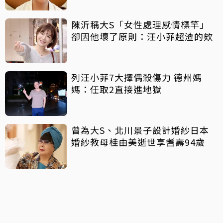
陳沂稱大S「女性處理感情標竿」
卻因他壞了原則：汪小菲超渣的欸
列汪小菲7大擇偶殺傷力 德州媽
媽：任取2直接進地獄
曾為大S、北川景子設計婚紗日本
婚紗教母桂由美逝世享耆壽94歲