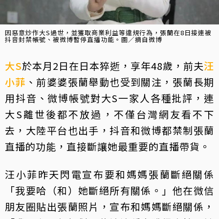
因惡意炒作大S過世，並獲取商業利益等違規行為，張蘭在8日接連被
抖音封禁帳號、被微博暫停直播功能。圖／摘自微博
大S
於本月2日在日本猝逝，享年48歲，前夫
汪
小菲
、前婆婆張蘭舉動也受到關注，張蘭長期
用抖音、微博帳號對大S一家人各種批評，連
大S離世後都不放過，不僅台灣網友看不下
去，大陸平台也出手，抖音和微博都禁制張蘭
直播的功能，直接斷讓她最重要的直播帶貨。
汪小菲昨天閃電宣布要和媽媽張蘭斷絕關係
「我要哈（和）她斷絕所有關係。」他在微信
朋友圈貼出張蘭照片，宣布和媽媽斷絕關係，