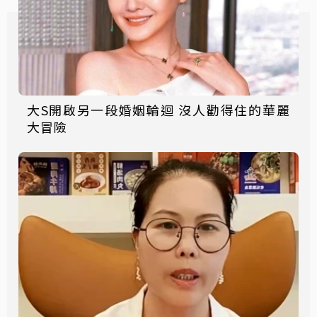
大S開啟另一段婚姻輪迴 沒人勸得住的華麗
大冒險