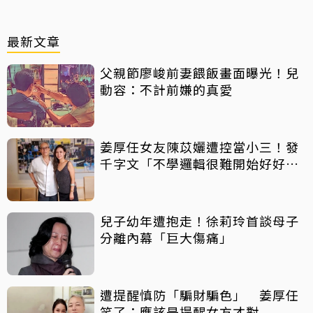
最新文章
父親節廖峻前妻餵飯畫面曝光！兒
動容：不計前嫌的真愛
姜厚任女友陳苡孋遭控當小三！發
千字文「不學邏輯很難開始好好
活」
兒子幼年遭抱走！徐莉玲首談母子
分離內幕「巨大傷痛」
遭提醒慎防「騙財騙色」 姜厚任
笑了：應該是提醒女方才對