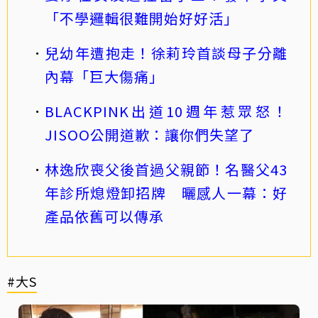
「不學邏輯很難開始好好活」
兒幼年遭抱走！徐莉玲首談母子分離
內幕「巨大傷痛」
BLACKPINK出道10週年惹眾怒！
JISOO公開道歉：讓你們失望了
林逸欣喪父後首過父親節！名醫父43
年診所熄燈卸招牌 曬感人一幕：好
產品依舊可以傳承
#大S