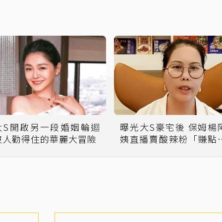
大S開啟另一段婚姻輪迴
曝光大S豪宅後 保姆楊
沒人勸得住的華麗大冒險
姨直播賣酸辣粉「賺點
花錢」