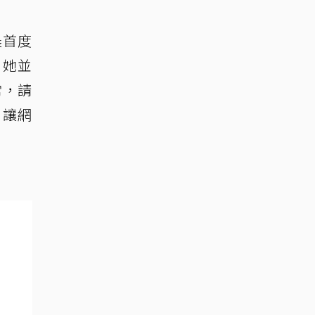
晨首度
，她並
常，請
，讓網