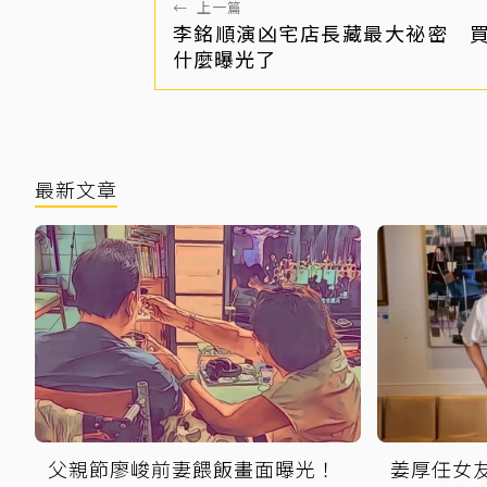
←
上一篇
李銘順演凶宅店長藏最大祕密 
什麼曝光了
最新文章
父親節廖峻前妻餵飯畫面曝光！
姜厚任女