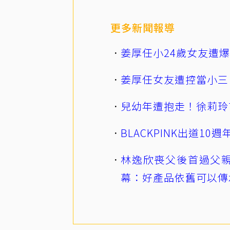
更多新聞報導
姜厚任小24歲女友遭
姜厚任女友遭控當小三
兒幼年遭抱走！徐莉玲
BLACKPINK出道1
林逸欣喪父後首過父親
幕：好產品依舊可以傳