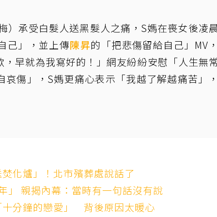
梅）承受白髮人送黑髮人之痛，S媽在喪女後凌
自己」，並上傳
陳昇
的「把悲傷留給自己」MV
歌，早就為我寫好的！」網友紛紛安慰「人生無
自哀傷」，S媽更痛心表示「我越了解越痛苦」
送焚化爐」！北市殯葬處說話了
年」 親揭內幕：當時有一句話沒有說
「十分鐘的戀愛」 背後原因太暖心