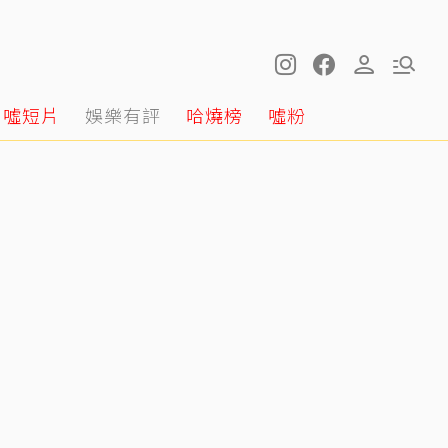
噓短片
娛樂有評
哈燒榜
噓粉