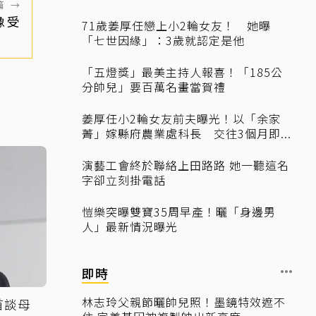
篇
→
像受
71歲姜厚任戀上小2輪女友！ 她曝
「七世因緣」：3歲就認定是他
「五燈獎」最美主持人報喜！「185公
分帥兒」要百萬名畫當賀禮
姜厚任小2輪女友前夫曝光！以「余家
菁」嫁縣府農業處科長 交往3個月即...
演藝工會終於聯絡上田路路 她一聽這名
字卻立刻掛電話
愷樂突曝雙寶35周早產！曬「身邊男
人」最新情況曝光
即時
林志玲父親節曬帥兒照！墨鏡特效遮不
首談母