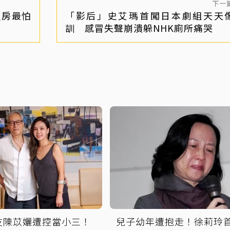
下一
買房最怕
「影后」史艾瑪首闖日本劇組天天
訓 感冒失聲崩潰躲NHK廁所痛哭
友陳苡孋遭控當小三！
兒子幼年遭抱走！徐莉玲