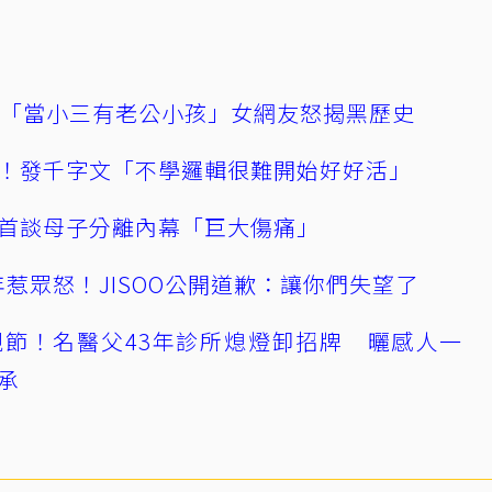
爆「當小三有老公小孩」女網友怒揭黑歷史
！發千字文「不學邏輯很難開始好好活」
首談母子分離內幕「巨大傷痛」
0週年惹眾怒！JISOO公開道歉：讓你們失望了
節！名醫父43年診所熄燈卸招牌 曬感人一
承