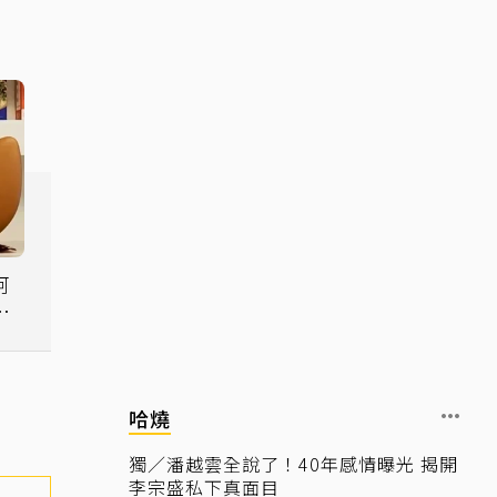
阿
零
哈燒
獨／潘越雲全說了！40年感情曝光 揭開
李宗盛私下真面目