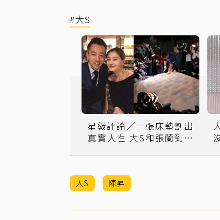
#大S
星級評論／一張床墊割出
真實人性 大S和張蘭到底
誰被矇在鼓裡
大S
陳昇