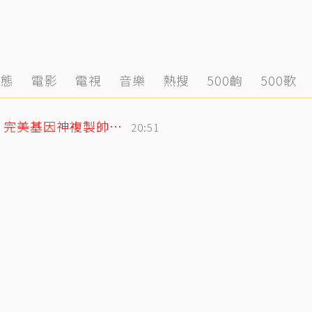
動態
電影
電視
音樂
熱搜
500齣
500歌
林志玲父親節曬帥兒照！墨鏡特效遮不住 完美基因神複製帥出新高度
20:51