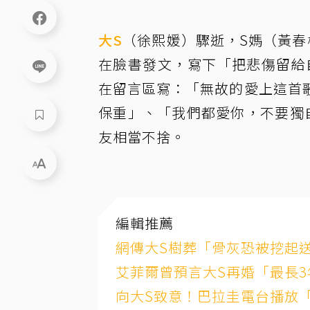
大S
（徐熙媛）驟逝，S媽（黃春
在臉書發文，寫下「把悲傷留給
在留言區寫：「無故的愛上這首
保重」、「我們都愛你，不要獨
友相當不捨。
編輯推薦
網傳大S樹葬「骨灰恐被挖起
艾菲爾曾預言大S再婚「最長3
向大S致意！巴拉圭電台播放