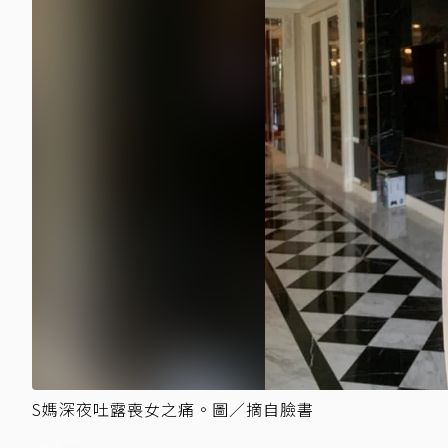
S媽深夜吐露喪女之痛。圖／摘自臉書