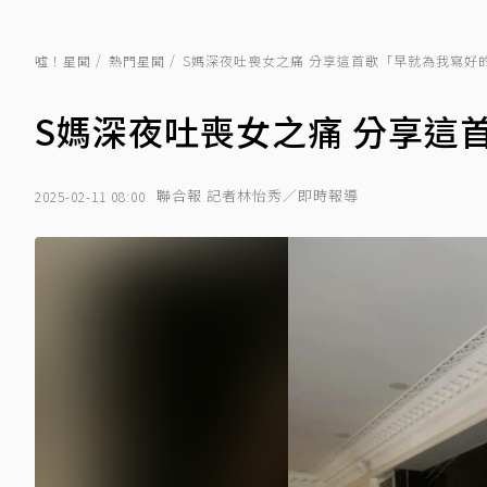
噓！星聞
熱門星聞
S媽深夜吐喪女之痛 分享這首歌「早就為我寫好
S媽深夜吐喪女之痛 分享這
聯合報 記者林怡秀／即時報導
2025-02-11 08:00