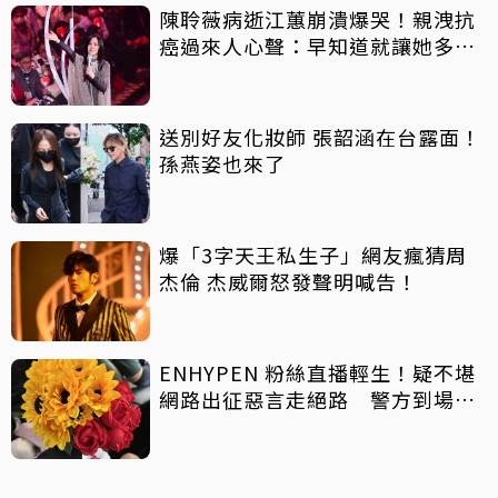
陳聆薇病逝江蕙崩潰爆哭！親洩抗
癌過來人心聲：早知道就讓她多化
一點
送別好友化妝師 張韶涵在台露面！
孫燕姿也來了
爆「3字天王私生子」網友瘋猜周
杰倫 杰威爾怒發聲明喊告！
ENHYPEN 粉絲直播輕生！疑不堪
網路出征惡言走絕路 警方到場已
救不回