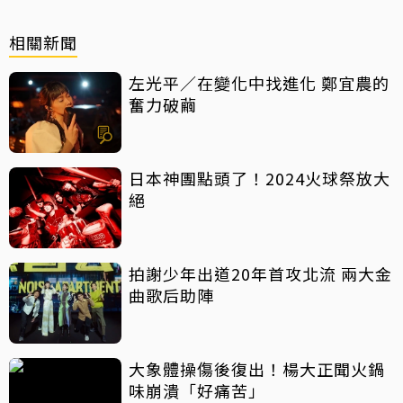
相關新聞
左光平／在變化中找進化 鄭宜農的
奮力破繭
日本神團點頭了！2024火球祭放大
絕
拍謝少年出道20年首攻北流 兩大金
曲歌后助陣
大象體操傷後復出！楊大正聞火鍋
味崩潰「好痛苦」