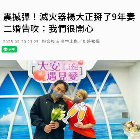
震撼彈！滅火器楊大正掰了9年妻
二婚告吹：我們很開心
聯合報 記者林士傑／即時報導
2025-02-20 23:25