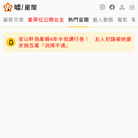
最新文章
姜厚任公開女友
熱門星聞
藝人動態
電影
電
安以軒偽單親4年半低調行善！ 友人犯錯被她要
求捐百萬「消弭不滿」
獨／唐綺陽痛失15年愛貓 揭當時「不養第二
隻」祕密：牠為此狠咬我