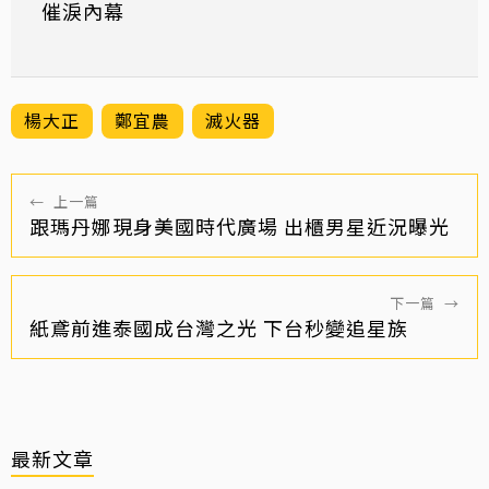
催淚內幕
楊大正
鄭宜農
滅火器
←
上一篇
跟瑪丹娜現身美國時代廣場 出櫃男星近況曝光
下一篇
→
紙鳶前進泰國成台灣之光 下台秒變追星族
最新文章