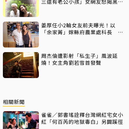
三還有老公小孩」女網友怒揭黑歷
史
姜厚任小2輪女友前夫曝光！以
「余家菁」嫁縣府農業處科長 交
往3個月即閃婚
周杰倫遭影射「私生子」風波延
燒！女主角劉若雪首發聲
相關新聞
雀雀／郭書瑤詮釋台灣網紅宅女小
紅「何百芮的地獄毒白」另闢蹊徑