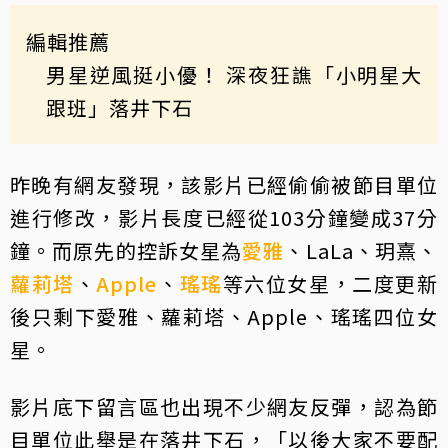
編輯推薦
男星逆風挺小優！ 深夜狂譙「小明星大
跟班」落井下石
昨晚有網友發現，該影片已經偷偷被節目單位
進行修改，影片長度已經從103分鐘變成37分
鐘。而原先的控訴女星為
愛雅
、LaLa、玥熹、
蘿莉塔
、
Apple
、
瑤瑤
等六位女星，二度更新
後只剩下愛雅、蘿莉塔、Apple、瑤瑤四位女
星。
影片底下留言區也出現不少網友反彈，認為節
目單位此舉是在落井下石，「以後大家不要配