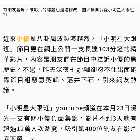
有網友發現，該影片的標題也經過修改。圖／摘自我愛小明星大跟班
YT
近來
小優
亂八卦風波越演越烈，「小明星大跟
班」節目更在網上公開一支長達103分鐘的精
華影片，內容是朋友們在節目中控訴小優的黑
歷史。不過，昨天深夜High咖卻忍不住出面砲
轟節目組惡意剪輯、落井下石，引來網友熱
議。
「小明星大跟班」youtube頻道在本月23日曝
光一支有關小優負面集錦，影片不到3天就有
超過12萬人次瀏覽，吸引逾400位網友在影片
底下留言。