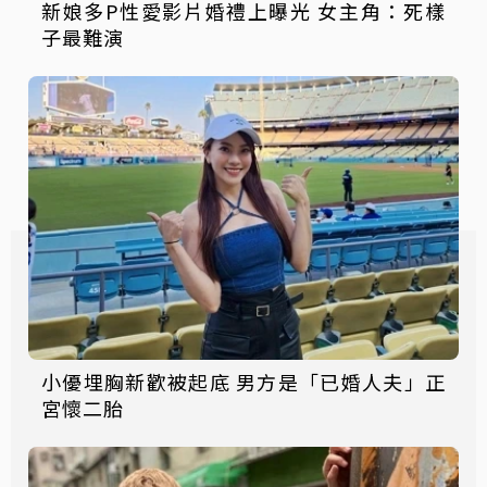
新娘多P性愛影片婚禮上曝光 女主角：死樣
子最難演
小優埋胸新歡被起底 男方是「已婚人夫」正
宮懷二胎