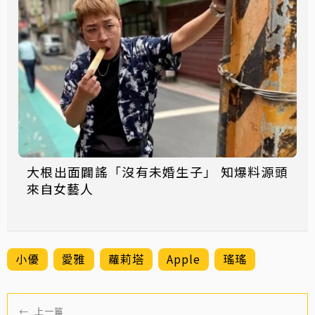
大根出面闢謠「沒有未婚生子」 知爆料源頭
來自女藝人
小優
愛雅
蘿莉塔
Apple
瑤瑤
←
上一篇