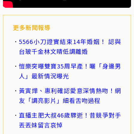
更多新聞報導
5566小刀證實結束14年婚姻！ 認與
台玻千金林文晴低調離婚
愷樂突曝雙寶35周早產！曬「身邊男
人」最新情況曝光
黃寅燁、惠利確認愛意深情熱吻！網
友「調亮影片」細看舌吻過程
直播主肥大叔46歲驟逝！昔競爭對手
丟丟妹留言哀悼