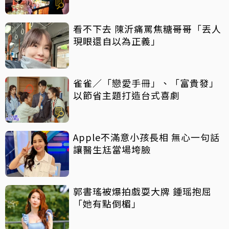
看不下去 陳沂痛罵焦糖哥哥「丟人
現眼還自以為正義」
雀雀／「戀愛手冊」、「富貴發」
以節省主題打造台式喜劇
Apple不滿意小孩長相 無心一句話
讓醫生尪當場垮臉
郭書瑤被爆拍戲耍大牌 鍾瑶抱屈
「她有點倒楣」