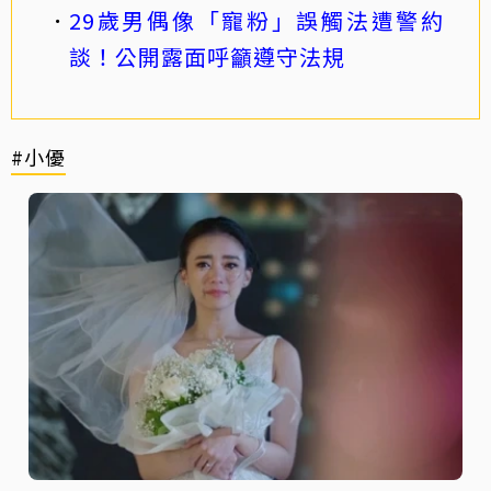
29歲男偶像「寵粉」誤觸法遭警約
談！公開露面呼籲遵守法規
#小優