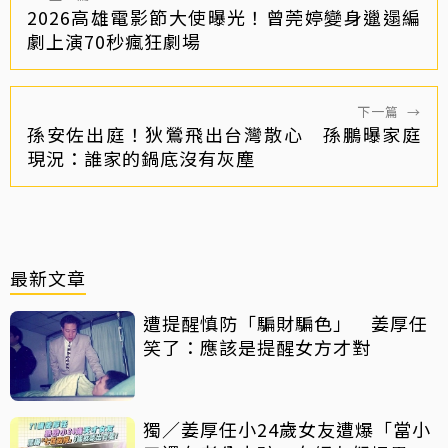
2026高雄電影節大使曝光！曾莞婷變身邋遢編
劇上演70秒瘋狂劇場
下一篇
→
孫安佐出庭！狄鶯飛出台灣散心 孫鵬曝家庭
現況：誰家的鍋底沒有灰塵
最新文章
遭提醒慎防「騙財騙色」 姜厚任
笑了：應該是提醒女方才對
獨／姜厚任小24歲女友遭爆「當小