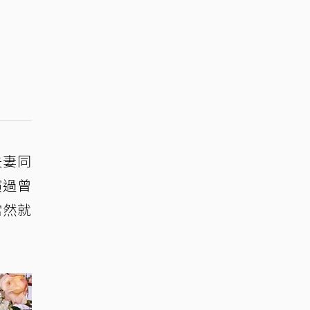
夫妻同
演過曾
當然就