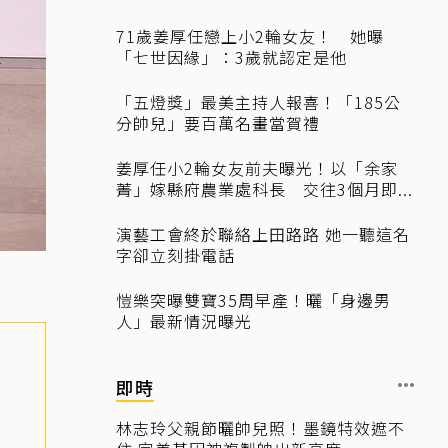
71歲姜厚任戀上小2輪女友！ 她曝
「七世因緣」：3歲就認定是他
「五燈獎」最美主持人報喜！「185公
分帥兒」要百萬名畫當賀禮
姜厚任小2輪女友前夫曝光！以「余家
菁」嫁縣府農業處科長 交往3個月即...
演藝工會終於聯絡上田路路 她一聽這名
字卻立刻掛電話
愷樂突曝雙寶35周早產！曬「身邊男
人」最新情況曝光
即時
林志玲父親節曬帥兒照！墨鏡特效遮不