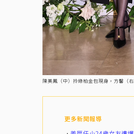
陳美鳳（中）拎綠柏金包現身，方馨（右
更多新聞報導
姜厚任小24歲女友遭