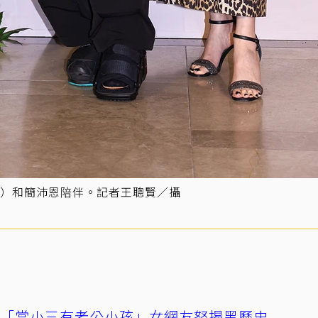
）和簡沛恩陪伴。記者王聰賢／攝
爆「當小三有老公小孩」女網友怒揭黑歷史