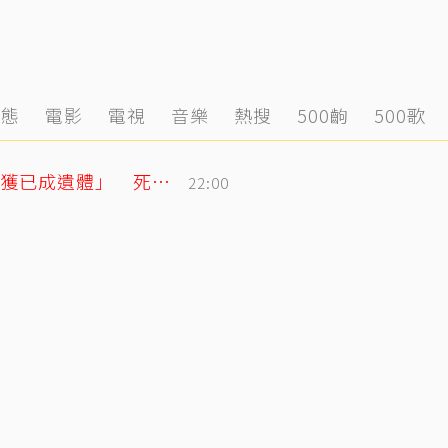
動態
電影
電視
音樂
熱搜
500齣
500歌
泰男團成員驚傳離世！清晨騎車失聯「尋獲已成遺體」 死因待調查
22:00