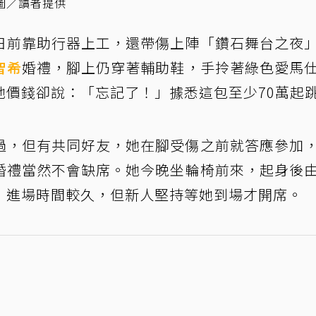
圖／讀者提供
日前靠助行器上工，還帶傷上陣「鑽石舞台之夜
智希
婚禮，腳上仍穿著輔助鞋，手拎著綠色愛馬
她價錢卻說：「忘記了！」據悉這包至少70萬起
過，但有共同好友，她在腳受傷之前就答應參加
婚禮當然不會缺席。她今晚坐輪椅前來，起身後
，進場時間較久，但新人堅持等她到場才開席。