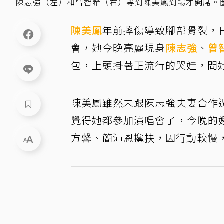
陳志強（左）和曾智希（右）等到陳美鳳到場才開席。
陳美鳳
年前摔傷導致腳部骨裂，
會，她今晚亮麗現身
陳志強
、
曾
包，上頭掛著正流行的哭娃，問
陳美鳳雖然未跟陳志強夫妻合作
覺得她都參加演唱會了，今晚的
方馨、簡沛恩攙扶，因行動較慢