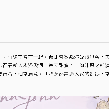
行，有緣才會在一起，彼此會多點體諒跟包容，
也祝福新人永浴愛河、每天甜蜜。」簡沛恩之前
曾智希，相當滿意，「我既然當過人家的媽媽，