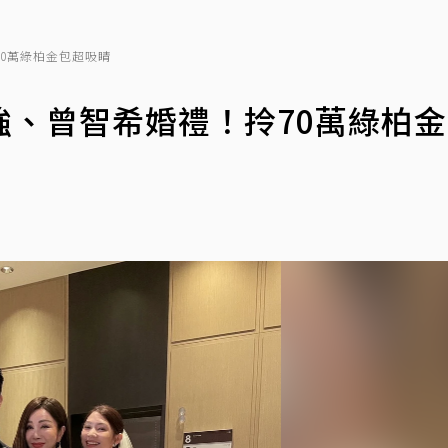
70萬綠柏金包超吸睛
強、曾智希婚禮！拎70萬綠柏