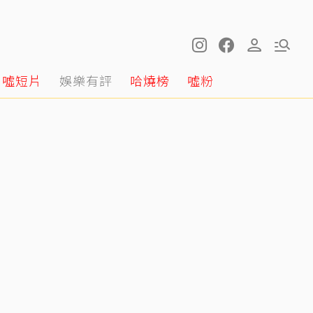
噓短片
娛樂有評
哈燒榜
噓粉