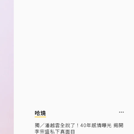
哈燒
獨／潘越雲全說了！40年感情曝光 揭開
李宗盛私下真面目