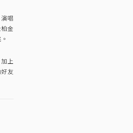
」演唱
仕柏金
跳。
，加上
由好友