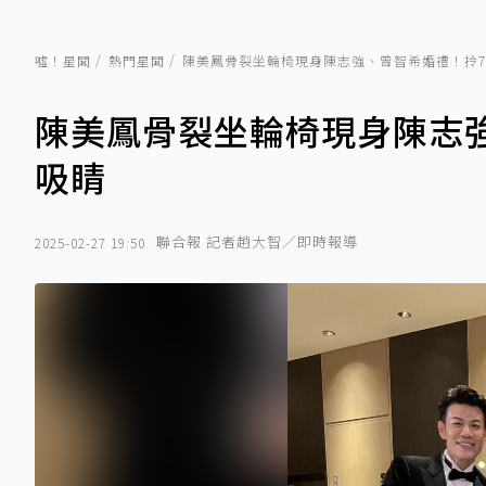
噓！星聞
熱門星聞
陳美鳳骨裂坐輪椅現身陳志強、曾智希婚禮！拎
陳美鳳骨裂坐輪椅現身陳志
吸睛
聯合報 記者趙大智／即時報導
2025-02-27 19:50