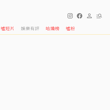
噓短片
娛樂有評
哈燒榜
噓粉