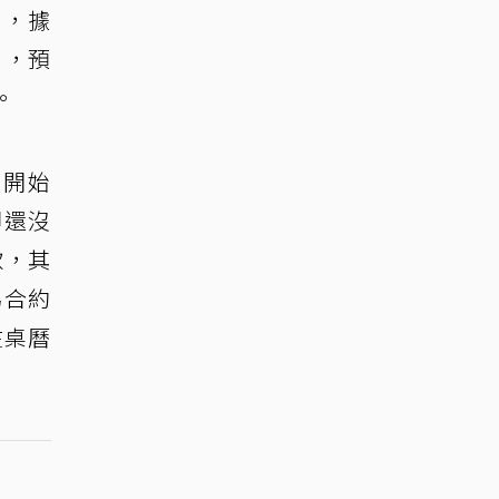
機，據
」，預
。
日開始
卻還沒
款，其
為合約
在桌曆