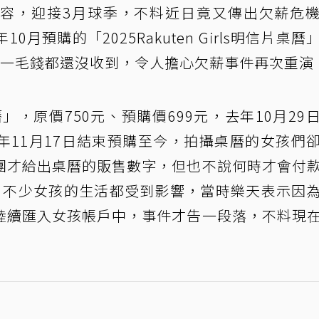
容，迎接3月球季，不料近日竟又傳出欠薪危
0月預購的「2025Rakuten Girls明信片桌曆
卻一毛錢都還沒收到，令人擔心欠薪事件再次重演
信片桌曆」，原價750元、預購價699元，去年10月29
年11月17日結束預購至今，拍攝桌曆的女孩們
團才給出桌曆的販售數字，但也不說何時才會付
，不少女孩的生活都受到影響，當時樂天表示因
陸續匯入女孩帳戶中，事件才告一段落，不料現