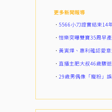
更多新聞報導
5566小刀證實結束1
愷樂突曝雙寶35周早
黃寅燁、惠利確認愛意
直播主肥大叔46歲驟
29歲男偶像「寵粉」