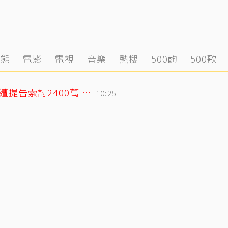
動態
電影
電視
音樂
熱搜
500齣
500歌
75歲大咖影后爆戀小38歲攝影同居6年？遭提告索討2400萬 硬氣反擊絕不給
10:25