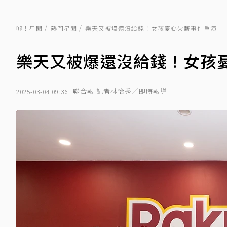
噓！星聞
熱門星聞
樂天又被爆還沒給錢！女孩憂心欠薪事件重演
樂天又被爆還沒給錢！女孩
聯合報 記者林怡秀／即時報導
2025-03-04 09:36