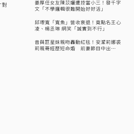
姜厚任女友陳苡孋遭控當小三！發千字
才對
文「不學邏輯很難開始好好活」
邱瓈寬「寬魚」營收衰退！竟點名王心
凌、楊丞琳 網笑「誠實到不行」
昔與巨星妹親吻轟動紅毯！安潔莉娜裘
莉親哥經歷短命婚 前妻節目中出
櫃：...