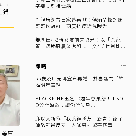
篇
→
字卻立刻掛電話
犯錯
母親病逝昔日家醜再掀！侯炳瑩認封鎖
哥哥侯冠群 兩度抗癌近況曝光
姜厚任小2輪女友前夫曝光！以「余家
菁」嫁縣府農業處科長 交往3個月即...
即時
56歲及川光博宣布再婚！雙喜臨門「準
備明年當爸」
BLACKPINK出道10週年惹眾怒！JISO
O公開道歉：讓你們失望...
邱以太新作「我的神隊友」殺青！認了
鍾岳軒最反差 大咖男神驚喜客串
 姜厚