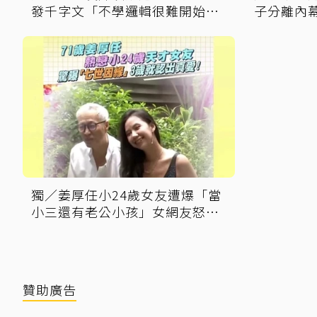
發千字文「不學邏輯很難開始好
子分離內
好活」
獨／姜厚任小24歲女友遭爆「當
小三還有老公小孩」女網友怒揭
黑歷史
贊助廣告