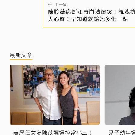
←
上一篇
陳聆薇病逝江蕙崩潰爆哭！親洩
人心聲：早知道就讓她多化一點
最新文章
姜厚任女友陳苡孋遭控當小三！
兒子幼年