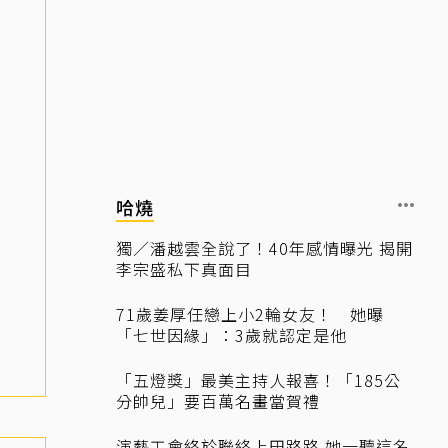
哈燒
獨／潘越雲全說了！40年感情曝光 揭開
李宗盛私下真面目
71歲姜厚任戀上小2輪女友！ 她曝
「七世因緣」：3歲就認定是他
「五燈獎」最美主持人報喜！「185公
分帥兒」要百萬名畫當賀禮
演藝工會終於聯絡上田路路 她一聽這名