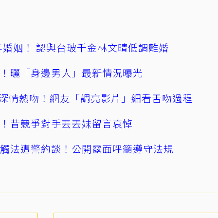
4年婚姻！ 認與台玻千金林文晴低調離婚
產！曬「身邊男人」最新情況曝光
深情熱吻！網友「調亮影片」細看舌吻過程
逝！昔競爭對手丟丟妹留言哀悼
誤觸法遭警約談！公開露面呼籲遵守法規