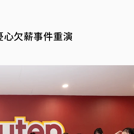
憂心欠薪事件重演