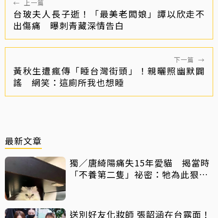
←
上一篇
台玻夫人長子逝！「最美老闆娘」譚以欣走不
出傷痛 曝刺青藏深情告白
下一篇
→
黃秋生遭瘋傳「睡台灣街頭」！親曬照幽默闢
謠 網笑：這廁所我也想睡
最新文章
獨／唐綺陽痛失15年愛貓 揭當時
「不養第二隻」祕密：牠為此狠咬
我
送別好友化妝師 張韶涵在台露面！