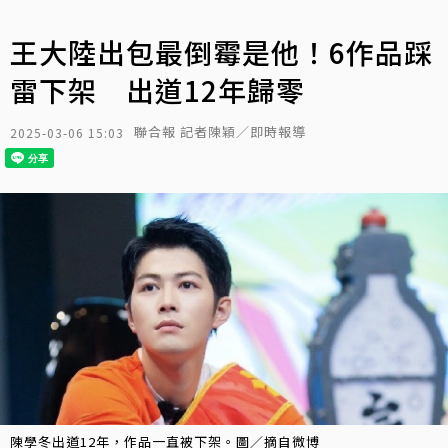
王大陸出包最倒霉是他！6作品踩
雷下架 出道12年歸零
聯合報 記者陳穎／即時報導
2025-03-06 15:03
陳學冬出道12年，作品一直被下架。圖／摘自微博