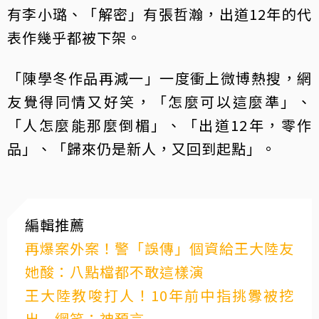
有李小璐、「解密」有張哲瀚，出道12年的代
表作幾乎都被下架。
「陳學冬作品再減一」一度衝上微博熱搜，網
友覺得同情又好笑，「怎麼可以這麼準」、
「人怎麼能那麼倒楣」、「出道12年，零作
品」、「歸來仍是新人，又回到起點」。
編輯推薦
再爆案外案！警「誤傳」個資給王大陸友
她酸：八點檔都不敢這樣演
王大陸教唆打人！10年前中指挑釁被挖
出 網笑：神預言