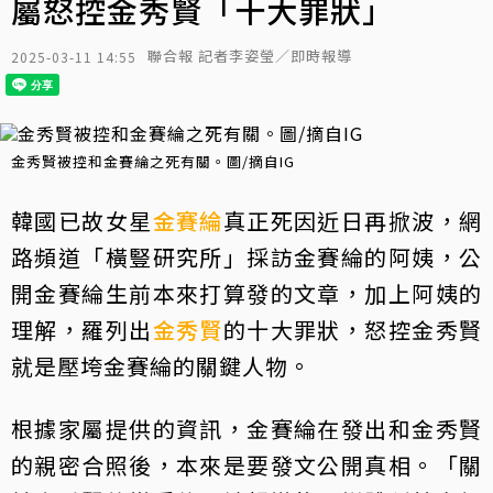
屬怒控金秀賢「十大罪狀」
聯合報 記者李姿瑩／即時報導
2025-03-11 14:55
金秀賢被控和金賽綸之死有關。圖/摘自IG
韓國已故女星
金賽綸
真正死因近日再掀波，網
路頻道「橫豎研究所」採訪金賽綸的阿姨，公
開金賽綸生前本來打算發的文章，加上阿姨的
理解，羅列出
金秀賢
的十大罪狀，怒控金秀賢
就是壓垮金賽綸的關鍵人物。
根據家屬提供的資訊，金賽綸在發出和金秀賢
的親密合照後，本來是要發文公開真相。「關