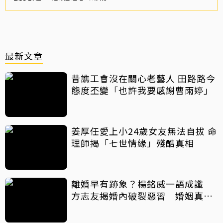
最新文章
昔譙工會沒在關心老藝人 田路路今
態度丕變「也許我要感謝曹雨婷」
姜厚任愛上小24歲女友無法自拔 命
理師揭「七世情緣」殘酷真相
離婚早有跡象？楊銘威一語成讖
方志友揭婚內破裂惡習 婚姻真實
面曝