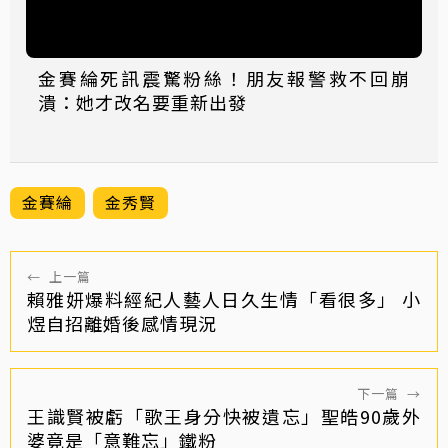
金賽綸死訊震驚粉絲！朋友報警救不回崩
潰：她才改名要重新出發
金賽綸
金秀賢
←
上一篇
賴雅妍爆料經紀人藝人日久生情「看很多」 小
煜自招離婚後感情現況
下一篇
→
王識賢被虧「歌王身分快被遺忘」聖皓90歲外
婆竟是「意難忘」鐵粉