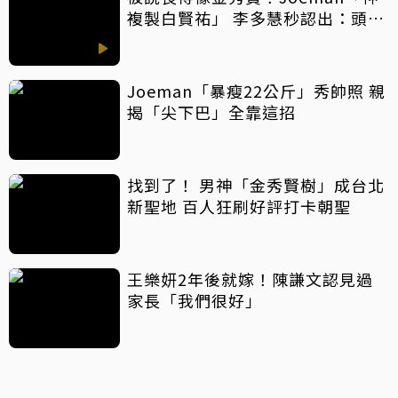
複製白賢祐」 李多慧秒認出：頭髮
像而已
Joeman「暴瘦22公斤」秀帥照 親
揭「尖下巴」全靠這招
找到了！ 男神「金秀賢樹」成台北
新聖地 百人狂刷好評打卡朝聖
王樂妍2年後就嫁！陳謙文認見過
家長「我們很好」