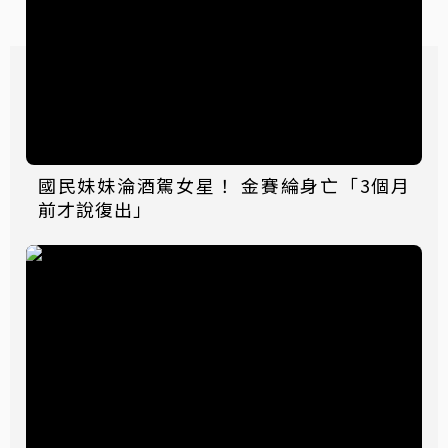
國民妹妹淪酒駕女星！ 金賽綸身亡「3個月
前才說復出」