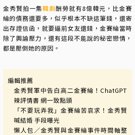
金秀賢拍一集
韓劇
酬勞就有8億韓元，比金賽
綸的債務還要多，似乎根本不缺這筆錢，還寄
出存證信函，就要逼前女友還錢，金賽綸當時
除了輿論壓力，還有這段不能說的秘密戀情，
都是壓倒她的原因。
編輯推薦
金秀賢軍中告白高二金賽綸！ChatGPT
辣評情書 網一致點頭
「不要玩弄我」金賽綸苦哀求！金秀賢
喊結婚 手段曝光
懶人包／金秀賢與金賽綸事件時間軸整