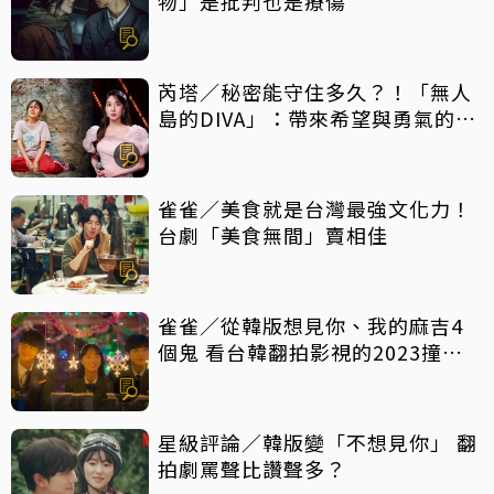
物」是批判也是療傷
芮塔／秘密能守住多久？！「無人
島的DIVA」：帶來希望與勇氣的反
轉好劇，放手一搏吧
雀雀／美食就是台灣最強文化力！
台劇「美食無間」賣相佳
雀雀／從韓版想見你、我的麻吉4
個鬼 看台韓翻拍影視的2023撞擊
現場
星級評論／韓版變「不想見你」 翻
拍劇罵聲比讚聲多？