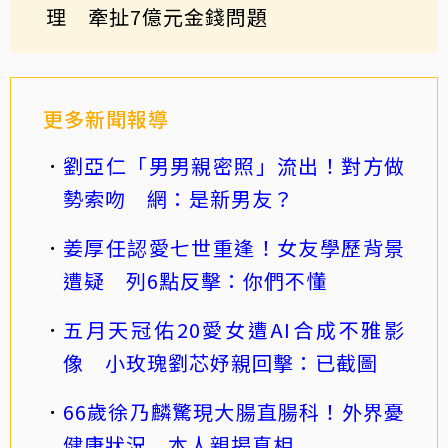
理 牽扯7億元金錢問題
更多新聞報導
劉亞仁「男男親密照」流出！對方做
勢索吻 網：是新男友？
姜厚任認愛七世重逢！女友學歷背景
遭疑 列6點反擊：你們不懂
五月天冠佑20愛女遭AI合成不雅影
像 小玫瑰劉芯妤親回擊：已截圖
66歲徐乃麟驚現大腸直腸科！外界憂
健康狀況 本人親揭真相