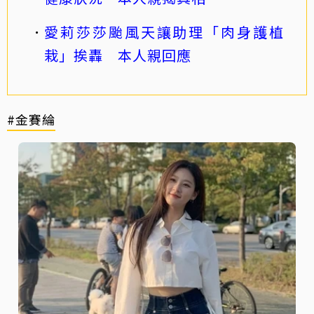
愛莉莎莎颱風天讓助理「肉身護植
栽」挨轟 本人親回應
#金賽綸