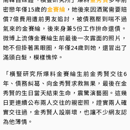
密戀年僅15歲的
金賽綸
，她後來因酒駕需要賠
償7億費用遭前男友追討，被債務壓到喘不過
氣來的金賽綸，後來身兼5份工作拚命還債。
微博上流傳金賽綸生前最後一次露面的照片，
她不但掛著黑眼圈，年僅24歲到她，還冒出了
滿頭白髮，模樣憔悴。
「橫豎研究所爆料金賽綸生前金秀賢交往6
年、債務糾葛、向金秀賢求救無果，最後在金
秀賢的生日當天結束生命，震驚演藝圈。這幾
日更連續公布兩人交往的親密照，證實兩人確
實交往過，金秀賢人設崩壞，也讓不少網友認
為他薄情。