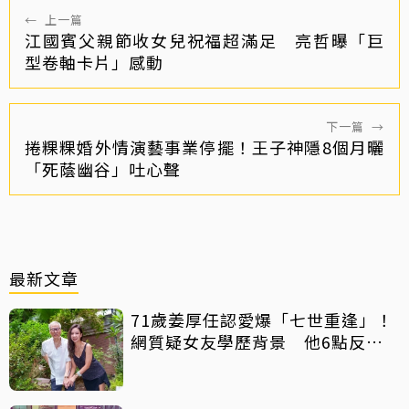
←
上一篇
江國賓父親節收女兒祝福超滿足 亮哲曝「巨
型卷軸卡片」感動
下一篇
→
捲粿粿婚外情演藝事業停擺！王子神隱8個月曬
「死蔭幽谷」吐心聲
最新文章
71歲姜厚任認愛爆「七世重逢」！
網質疑女友學歷背景 他6點反
擊：你們不懂