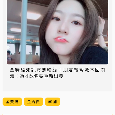
金賽綸死訊震驚粉絲！朋友報警救不回崩
潰：她才改名要重新出發
金賽綸
金秀賢
韓劇