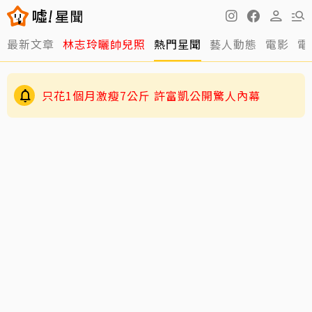
最新文章
林志玲曬帥兒照
熱門星聞
藝人動態
電影
電
只花1個月激瘦7公斤 許富凱公開驚人內幕