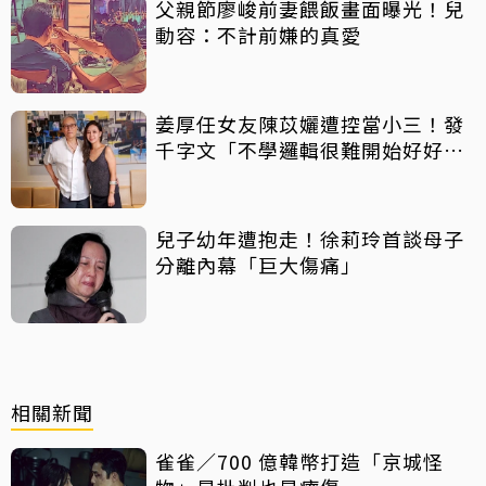
父親節廖峻前妻餵飯畫面曝光！兒
動容：不計前嫌的真愛
姜厚任女友陳苡孋遭控當小三！發
千字文「不學邏輯很難開始好好
活」
兒子幼年遭抱走！徐莉玲首談母子
分離內幕「巨大傷痛」
相關新聞
雀雀／700 億韓幣打造「京城怪