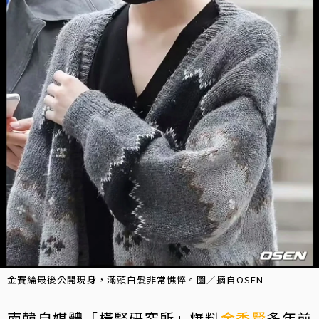
金賽綸最後公開現身，滿頭白髮非常憔悴。圖／摘自OSEN
南韓自媒體「橫豎研究所」爆料
金秀賢
多年前