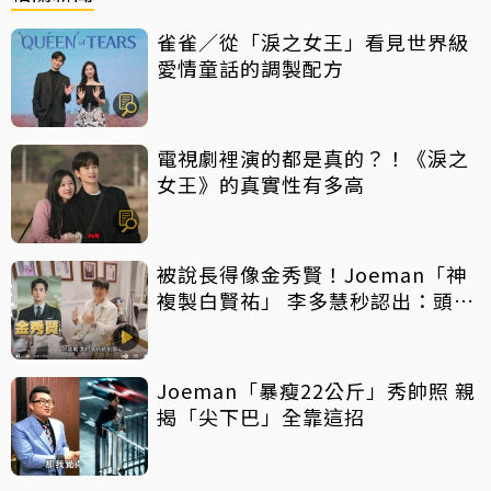
雀雀／從「淚之女王」看見世界級
愛情童話的調製配方
電視劇裡演的都是真的？！《淚之
女王》的真實性有多高
被說長得像金秀賢！Joeman「神
複製白賢祐」 李多慧秒認出：頭髮
像而已
Joeman「暴瘦22公斤」秀帥照 親
揭「尖下巴」全靠這招