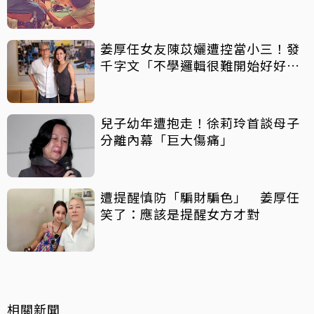
姜厚任女友陳苡孋遭控當小三！發
千字文「不學邏輯很難開始好好
活」
兒子幼年遭抱走！徐莉玲首談母子
分離內幕「巨大傷痛」
遭提醒慎防「騙財騙色」 姜厚任
笑了：應該是提醒女方才對
相關新聞