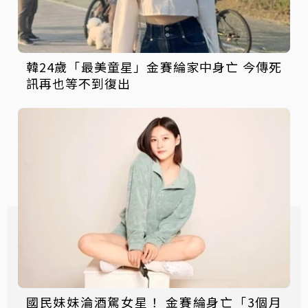
韓24歲「最美童星」金賽綸家中身亡 今傳死
訊再也等不到復出
國民妹妹淪酒駕女星！ 金賽綸身亡「3個月