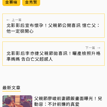
金賽綸
金秀賢
←
上一篇
北影影后宣布懷孕！父親節公開喜訊 憶亡父：
他一定很開心
下一篇
→
北影影后李亦捷父親節拋喜訊！曬產檢照升格
準媽媽 告白亡父超感人
最新文章
父親節廖峻前妻餵飯畫面曝光！兒
動容：不計前嫌的真愛