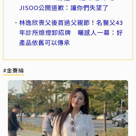
JISOO公開道歉：讓你們失望了
林逸欣喪父後首過父親節！名醫父43
年診所熄燈卸招牌 曬感人一幕：好
產品依舊可以傳承
#金賽綸