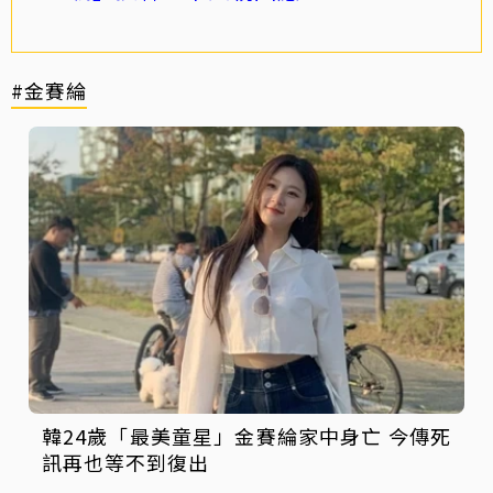
#金賽綸
韓24歲「最美童星」金賽綸家中身亡 今傳死
訊再也等不到復出