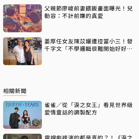
父親節廖峻前妻餵飯畫面曝光！兒
動容：不計前嫌的真愛
姜厚任女友陳苡孋遭控當小三！發
千字文「不學邏輯很難開始好好
活」
相關新聞
雀雀／從「淚之女王」看見世界級
愛情童話的調製配方
電視劇裡演的都是真的？！《淚之