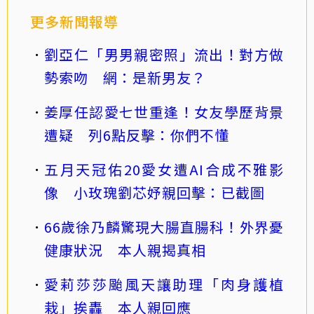
更多新聞報導
劉亞仁「男男親密照」流出！對方做
勢索吻 網：是新男友？
姜厚任認愛七世重逢！女友學歷背景
遭疑 列6點反擊：你們不懂
五月天冠佑20愛女遭AI合成不雅影
像 小玫瑰劉芯妤親回擊：已截圖
66歲徐乃麟驚現大腸直腸科！外界憂
健康狀況 本人親揭真相
愛莉莎莎颱風天讓助理「肉身護植
栽」挨轟 本人親回應