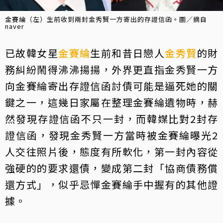
金賽綸（左）生前收到兩封金秀賢一方寄出的存證信函。圖／摘自
naver
已故韓女星
金賽綸
生前和昔日戀人
金秀賢
的財
務糾紛鬧得沸沸揚揚，外界更直指金秀賢一方
向金賽綸寄出存證信函討債可能是逼死她的關
鍵之一，這幾日家屬在整理金賽綸遺物時，赫
然發現存證信函不只一封，而韓媒比對2封存
證信函，發現金秀賢一方當時被金賽綸曝光2
人交往照片後，態度有所軟化，第一封內容從
強硬的的要求還債，變成第二封「協商債務償
還方式」，似乎忌憚金賽綸手中握有的其他證
據。