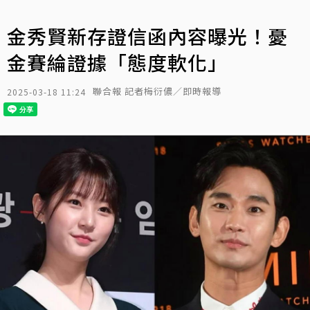
金秀賢新存證信函內容曝光！憂
金賽綸證據「態度軟化」
聯合報 記者梅衍儂／即時報導
2025-03-18 11:24