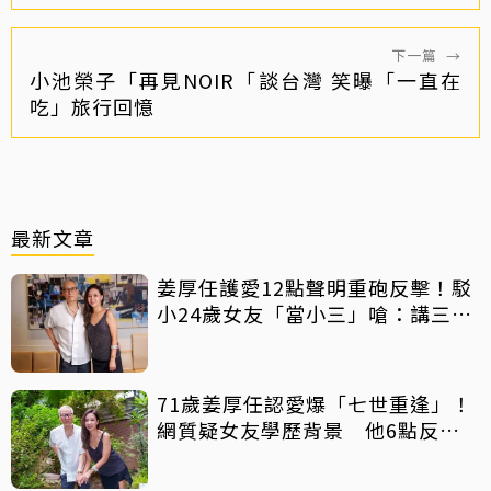
下一篇
→
小池榮子「再見NOIR「談台灣 笑曝「一直在
吃」旅行回憶
最新文章
姜厚任護愛12點聲明重砲反擊！駁
小24歲女友「當小三」嗆：講三
小？
71歲姜厚任認愛爆「七世重逢」！
網質疑女友學歷背景 他6點反
擊：你們不懂