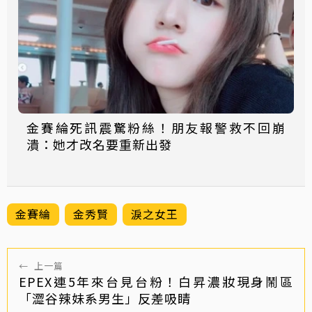
金賽綸死訊震驚粉絲！朋友報警救不回崩
潰：她才改名要重新出發
金賽綸
金秀賢
淚之女王
←
上一篇
EPEX連5年來台見台粉！白昇濃妝現身鬧區
「澀谷辣妹系男生」反差吸睛