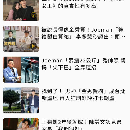
女王》的真實性有多高
被說長得像金秀賢！Joeman「神
複製白賢祐」 李多慧秒認出：頭髮
像而已
Joeman「暴瘦22公斤」秀帥照 親
揭「尖下巴」全靠這招
找到了！ 男神「金秀賢樹」成台北
新聖地 百人狂刷好評打卡朝聖
王樂妍2年後就嫁！陳謙文認見過
家長「我們很好」