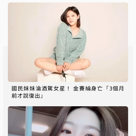
國民妹妹淪酒駕女星！ 金賽綸身亡「3個月
前才說復出」