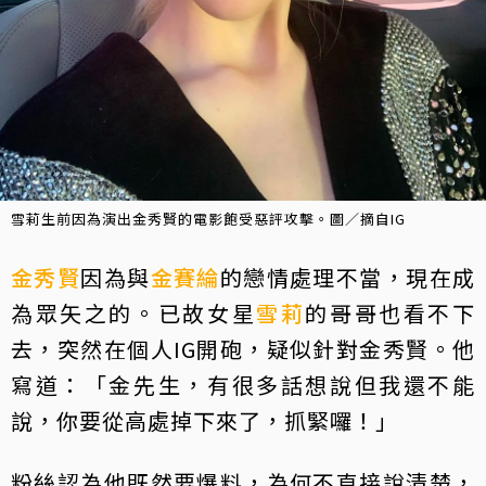
雪莉生前因為演出金秀賢的電影飽受惡評攻擊。圖／摘自IG
金秀賢
因為與
金賽綸
的戀情處理不當，現在成
為眾矢之的。已故女星
雪莉
的哥哥也看不下
去，突然在個人IG開砲，疑似針對金秀賢。他
寫道：「金先生，有很多話想說但我還不能
說，你要從高處掉下來了，抓緊囉！」
粉絲認為他既然要爆料，為何不直接說清楚，