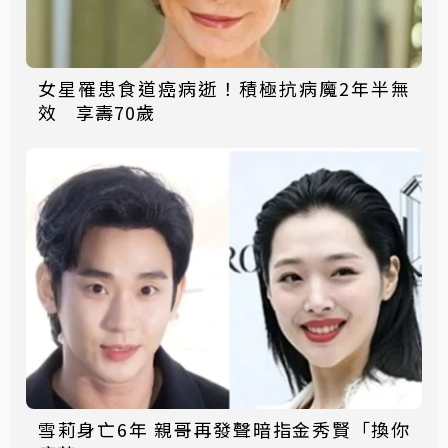
女星罹患食道癌病逝！積極抗病魔2年半無
效 享壽70歲
雪莉身亡6年 親哥再發聲暗指金秀賢「換你