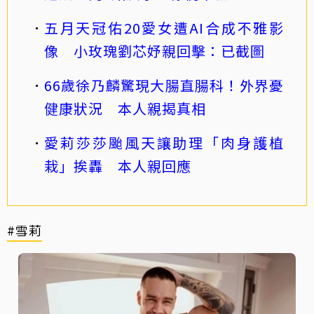
五月天冠佑20愛女遭AI合成不雅影
像 小玫瑰劉芯妤親回擊：已截圖
66歲徐乃麟驚現大腸直腸科！外界憂
健康狀況 本人親揭真相
愛莉莎莎颱風天讓助理「肉身護植
栽」挨轟 本人親回應
#雪莉