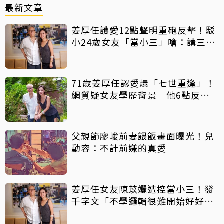
最新文章
姜厚任護愛12點聲明重砲反擊！駁
小24歲女友「當小三」嗆：講三
小？
71歲姜厚任認愛爆「七世重逢」！
網質疑女友學歷背景 他6點反
擊：你們不懂
父親節廖峻前妻餵飯畫面曝光！兒
動容：不計前嫌的真愛
姜厚任女友陳苡孋遭控當小三！發
千字文「不學邏輯很難開始好好
活」