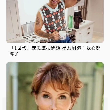
「1世代」連恩墜樓驟逝 星友崩潰：我心都
碎了