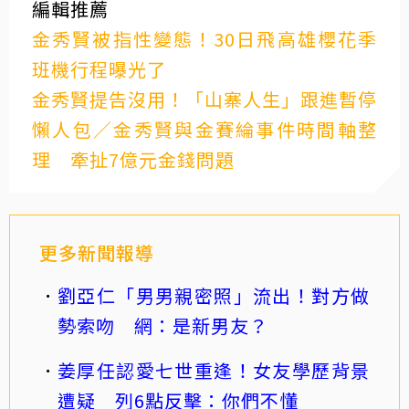
編輯推薦
金秀賢被指性變態！30日飛高雄櫻花季
班機行程曝光了
金秀賢提告沒用！「山寨人生」跟進暫停
懶人包／金秀賢與金賽綸事件時間軸整
理 牽扯7億元金錢問題
更多新聞報導
劉亞仁「男男親密照」流出！對方做
勢索吻 網：是新男友？
姜厚任認愛七世重逢！女友學歷背景
遭疑 列6點反擊：你們不懂