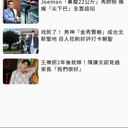
Joeman「暴瘦22公斤」秀帥照 親
揭「尖下巴」全靠這招
找到了！ 男神「金秀賢樹」成台北
新聖地 百人狂刷好評打卡朝聖
王樂妍2年後就嫁！陳謙文認見過
家長「我們很好」