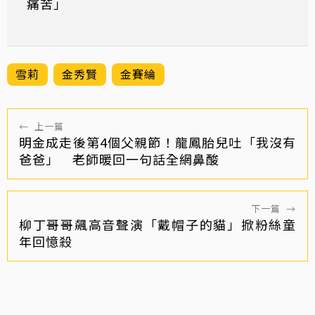
痛苦」
雪莉
金秀賢
金賽綸
←
上一篇
明金成走後第4個父親節！龍鳳胎兒吐「我沒有
爸爸」 老師暖回一句話全網鼻酸
下一篇
→
柳丁哥哥飆高音聲演「戴帽子的貓」掀粉絲童
年回憶殺