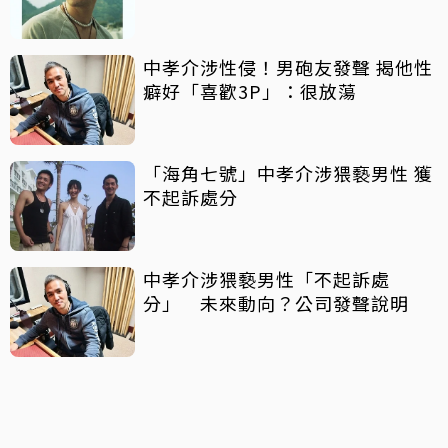
中孝介涉性侵！男砲友發聲 揭他性
癖好「喜歡3P」：很放蕩
「海角七號」中孝介涉猥褻男性 獲
不起訴處分
中孝介涉猥褻男性「不起訴處
分」 未來動向？公司發聲說明