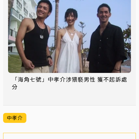
「海角七號」中孝介涉猥褻男性 獲不起訴處
分
中孝介