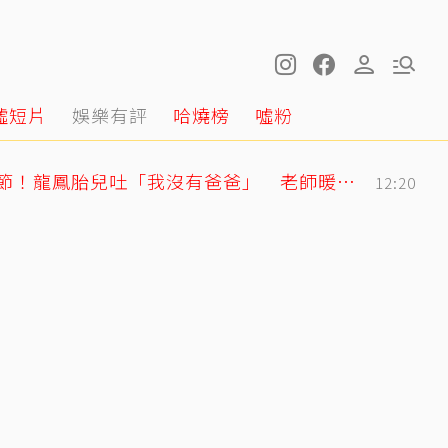
噓短片
娛樂有評
哈燒榜
噓粉
明金成走後第4個父親節！龍鳳胎兒吐「我沒有爸爸」 老師暖回一句話全網鼻酸
12:20