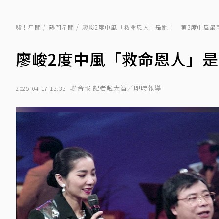
噓！星聞
熱門星聞
廖峻2度中風「救命恩人」是她！ 第3度中風最
廖峻2度中風「救命恩人」是
聯合報 記者趙大智／即時報導
2025-04-17 13:33