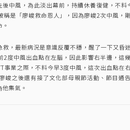
底曾先後中風，為此淡出幕前，持續休養復健，不料
被稱是「廖峻救命恩人」，因為廖峻2次中風，
命。
急救，最新病況是意識反覆不穩，醒了一下又昏
前2度中風出血點在左腦，因此影響右半邊，這
YT事業之際，不料今早3度中風，這次出血點在
廖峻之後還有接了文化部母親節活動、節目通
為他集氣。