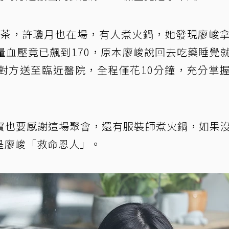
司泡茶，許瓊月也在場，有人煮火鍋，她發現廖峻
量血壓竟已飆到170，原本廖峻說回去吃藥睡覺
對方送至臨近醫院，全程僅花10分鐘，充分掌
實也要感謝這場聚會，還有服裝師煮火鍋，如果
是廖峻「救命恩人」。