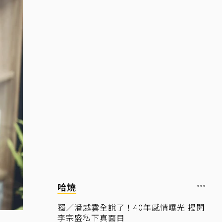
哈燒
獨／潘越雲全說了！40年感情曝光 揭開
李宗盛私下真面目