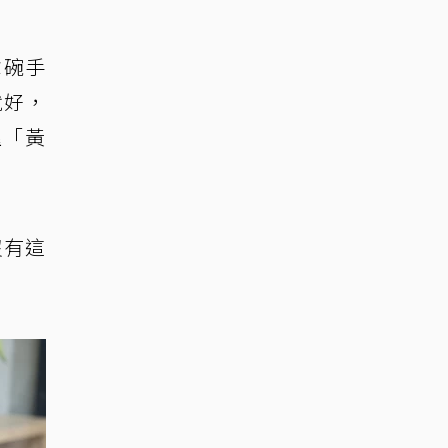
拿碗手
就好，
握「黃
沒有這