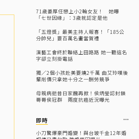
71歲姜厚任戀上小2輪女友！ 她曝
「七世因緣」：3歲就認定是他
「五燈獎」最美主持人報喜！「185公
分帥兒」要百萬名畫當賀禮
演藝工會終於聯絡上田路路 她一聽這名
字卻立刻掛電話
獨／2個小孩赴美要燒2千萬 曲艾玲嘆後
輩削價只拿她十分之一酬勞競爭
母親病逝昔日家醜再掀！侯炳瑩認封鎖
哥哥侯冠群 兩度抗癌近況曝光
即時
小刀驚爆豪門婚變！與台玻千金12年婚