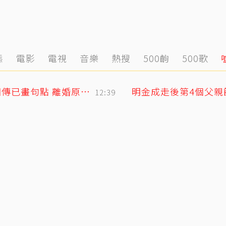
態
電影
電視
音樂
熱搜
500齣
500歌
小刀驚爆豪門婚變！與台玻千金12年婚姻傳已畫句點 離婚原因曝光
12:39