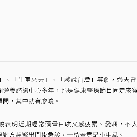
」、「牛車來去」、「戲說台灣」等劇，過去曾
開營養諮詢中心多年，也是健康醫療節目固定來
顧問，其中就有廖峻。
，廖峻表明近期經常頭暈目眩又感疲累、愛睏，不
要對方趕緊出門掛急診，一檢查竟是小中風。