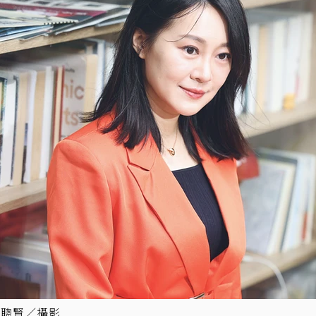
王聰賢／攝影