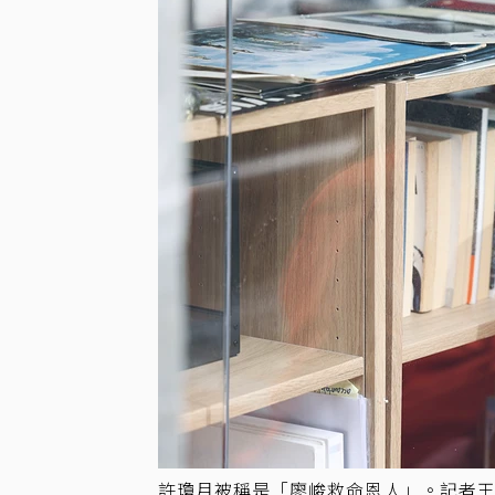
許瓊月被稱是「廖峻救命恩人」。記者