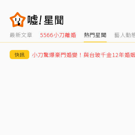
最新文章
5566小刀離婚
熱門星聞
藝人動
快訊