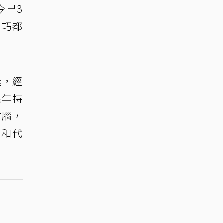
今早3
剛巧都
迷，經
幾年持
右腦，
告和代