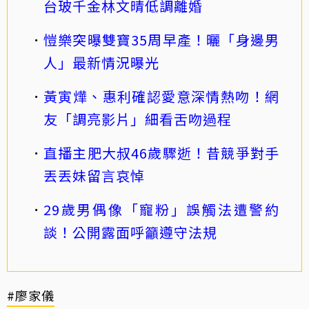
台玻千金林文晴低調離婚
愷樂突曝雙寶35周早產！曬「身邊男
人」最新情況曝光
黃寅燁、惠利確認愛意深情熱吻！網
友「調亮影片」細看舌吻過程
直播主肥大叔46歲驟逝！昔競爭對手
丟丟妹留言哀悼
29歲男偶像「寵粉」誤觸法遭警約
談！公開露面呼籲遵守法規
#廖家儀