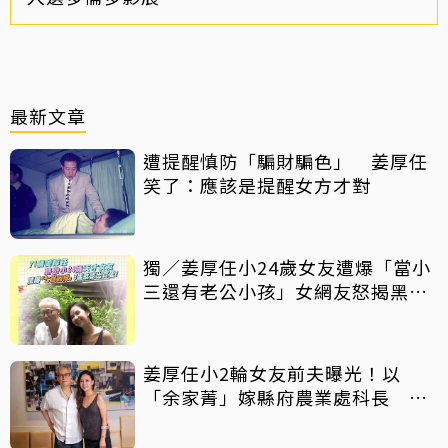
最新文章
遭提醒慎防「騙財騙色」 姜厚任
笑了：應該是提醒女方才對
獨／姜厚任小24歲女友遭爆「當小
三還有老公小孩」女網友怒揭黑歷
史
姜厚任小2輪女友前夫曝光！以
「余家菁」嫁縣府農業處科長 交
往3個月即閃婚