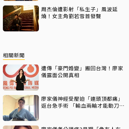
周杰倫遭影射「私生子」風波延
燒！女主角劉若雪首發聲
相關新聞
遭傳「豪門婚變」搬回台灣！廖家
儀露面公開真相
廖家儀神經受壓迫「連頭頂都痛」
返台急手術 「輸血兩輪才能動刀」
病床照曝光
廖家儀老公頭痛2星期「像有人在