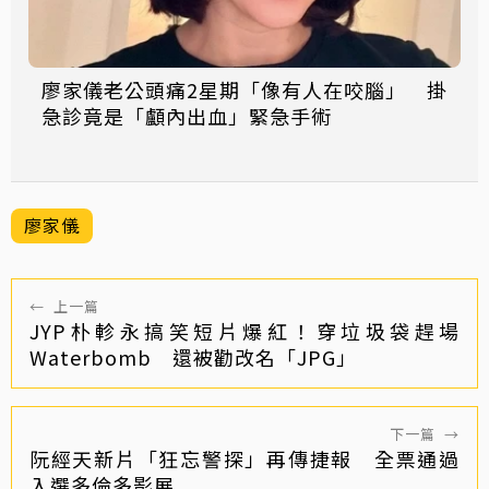
廖家儀老公頭痛2星期「像有人在咬腦」 掛
急診竟是「顱內出血」緊急手術
廖家儀
←
上一篇
JYP朴軫永搞笑短片爆紅！穿垃圾袋趕場
Waterbomb 還被勸改名「JPG」
下一篇
→
阮經天新片「狂忘警探」再傳捷報 全票通過
入選多倫多影展