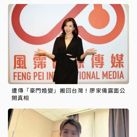
遭傳「豪門婚變」搬回台灣！廖家儀露面公
開真相