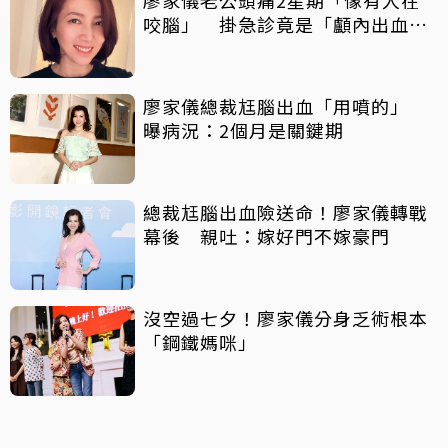
咬腦」 掛急診竟是「顱內出血」
緊急手術
廖家儀總裁尪腦出血「用噴的」
曝病況：2個月是關鍵期
總裁尪腦出血險送命！廖家儀轉戰
幕後 親吐：嫁好門不嫁豪門
沒空過七夕！廖家儀分身乏術根本
「鋼鐵媽咪」