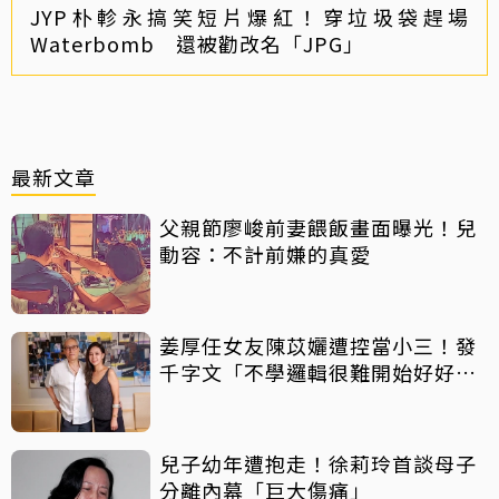
JYP朴軫永搞笑短片爆紅！穿垃圾袋趕場
Waterbomb 還被勸改名「JPG」
最新文章
父親節廖峻前妻餵飯畫面曝光！兒
動容：不計前嫌的真愛
姜厚任女友陳苡孋遭控當小三！發
千字文「不學邏輯很難開始好好
活」
兒子幼年遭抱走！徐莉玲首談母子
分離內幕「巨大傷痛」