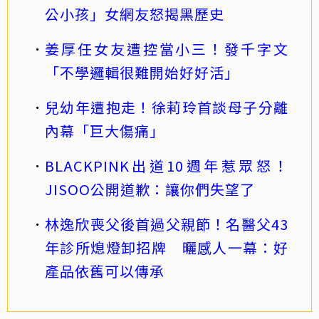
公小孩」女網友怒揭黑歷史
姜厚任女友遭控當小三！發千字文
「不學邏輯很難開始好好活」
兒幼年遭抱走！徐莉玲首談母子分離
內幕「巨大傷痛」
BLACKPINK出道10週年惹眾怒！
JISOO公開道歉：讓你們失望了
林逸欣喪父後首過父親節！名醫父43
年診所熄燈卸招牌 曬感人一幕：好
產品依舊可以傳承