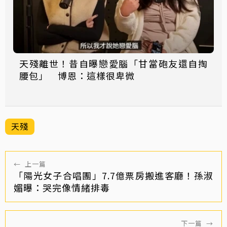
天殘離世！昔自曝戀愛腦「甘當砲友還自掏
腰包」 博恩：這樣很卑微
天殘
←
上一篇
「陽光女子合唱團」7.7億票房搬進客廳！孫淑
媚曝：哭完像情緒排毒
下一篇
→