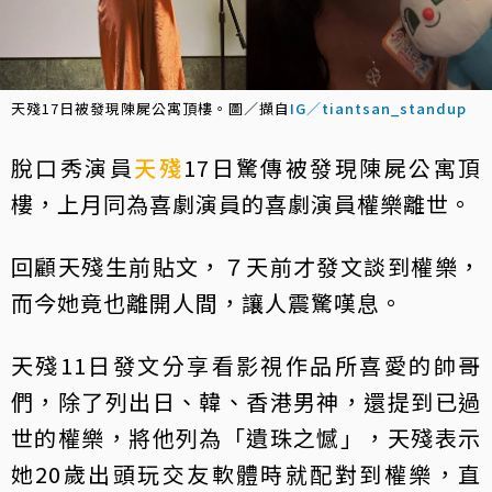
天殘17日被發現陳屍公寓頂樓。圖／擷自
IG／tiantsan_standup
脫口秀演員
天殘
17日驚傳被發現陳屍公寓頂
樓，上月同為喜劇演員的喜劇演員權樂離世。
回顧天殘生前貼文，７天前才發文談到權樂，
而今她竟也離開人間，讓人震驚嘆息。
天殘11日發文分享看影視作品所喜愛的帥哥
們，除了列出日、韓、香港男神，還提到已過
世的權樂，將他列為「遺珠之憾」，天殘表示
她20歲出頭玩交友軟體時就配對到權樂，直