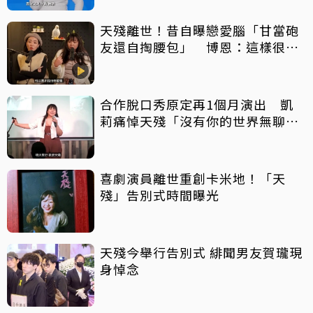
天殘離世！昔自曝戀愛腦「甘當砲
友還自掏腰包」 博恩：這樣很卑
微
合作脫口秀原定再1個月演出 凱
莉痛悼天殘「沒有你的世界無聊好
多」
喜劇演員離世重創卡米地！「天
殘」告別式時間曝光
天殘今舉行告別式 緋聞男友賀瓏現
身悼念