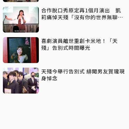
合作脫口秀原定再1個月演出 凱
莉痛悼天殘「沒有你的世界無聊好
多」
喜劇演員離世重創卡米地！「天
殘」告別式時間曝光
天殘今舉行告別式 緋聞男友賀瓏現
身悼念