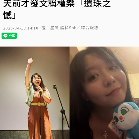
天前才發文稱權樂「遺珠之
憾」
噓！星聞 編輯Shh／綜合報導
2025-04-18 14:10