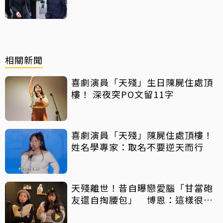
相關新聞
喜劇演員「天殘」生日陳屍住處頂
樓！ 深夜突PO文留11字
喜劇演員「天殘」陳屍住處頂樓！
姓名學專家：取名不要逆天而行
天殘離世！昔自曝戀愛腦「甘當砲
友還自掏腰包」 博恩：這樣很卑
微