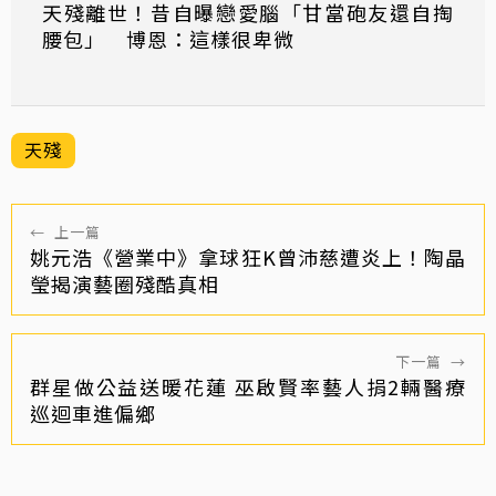
天殘離世！昔自曝戀愛腦「甘當砲友還自掏
腰包」 博恩：這樣很卑微
天殘
←
上一篇
姚元浩《營業中》拿球狂K曾沛慈遭炎上！陶晶
瑩揭演藝圈殘酷真相
下一篇
→
群星做公益送暖花蓮 巫啟賢率藝人捐2輛醫療
巡迴車進偏鄉