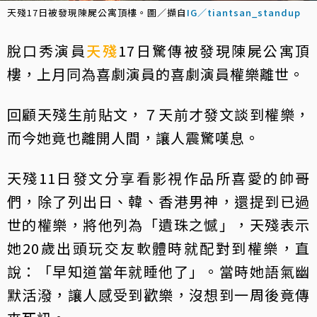
天殘17日被發現陳屍公寓頂樓。圖／擷自
IG／tiantsan_standup
脫口秀演員
天殘
17日驚傳被發現陳屍公寓頂
樓，上月同為喜劇演員的喜劇演員權樂離世。
回顧天殘生前貼文，７天前才發文談到權樂，
而今她竟也離開人間，讓人震驚嘆息。
天殘11日發文分享看影視作品所喜愛的帥哥
們，除了列出日、韓、香港男神，還提到已過
世的權樂，將他列為「遺珠之憾」，天殘表示
她20歲出頭玩交友軟體時就配對到權樂，直
說：「早知道當年就睡他了」。當時她語氣幽
默活潑，讓人感受到歡樂，沒想到一周後竟傳