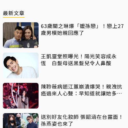
最新文章
63歲關之琳爆「嬤孫戀」！戀上27
歲男模她親回應了
王凱靈堂照曝光！陽光笑容成永
恆 白髮母送黑髮兒令人鼻酸
陳聆薇病逝江蕙崩潰爆哭！親洩抗
癌過來人心聲：早知道就讓她多化
一點
送別好友化妝師 張韶涵在台露面！
孫燕姿也來了