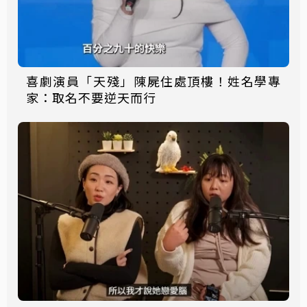
喜劇演員「天殘」陳屍住處頂樓！姓名學專
家：取名不要逆天而行