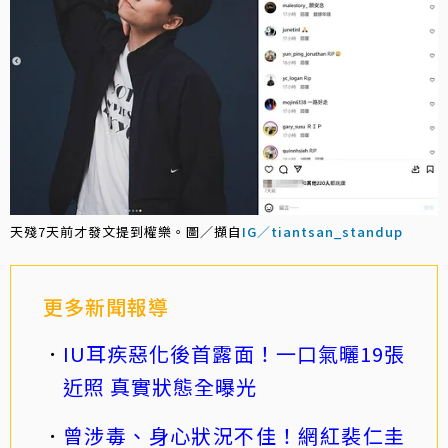
天殘7天前才發文提到權樂。圖／擷自
IG／tiantsan_standup
更多新聞報導
IU耳疾惡化後首露面！一口氣曬19張
近照 真實狀態全曝光
曾涉毒、身心狀況不佳！網紅裴仁圭