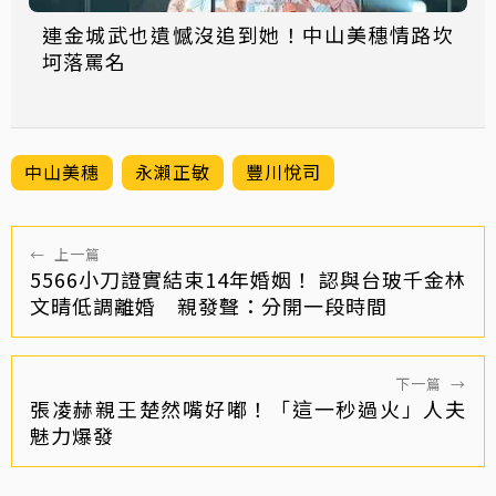
連金城武也遺憾沒追到她！中山美穗情路坎
坷落罵名
中山美穗
永瀨正敏
豐川悅司
←
上一篇
5566小刀證實結束14年婚姻！ 認與台玻千金林
文晴低調離婚 親發聲：分開一段時間
下一篇
→
張凌赫親王楚然嘴好嘟！「這一秒過火」人夫
魅力爆發