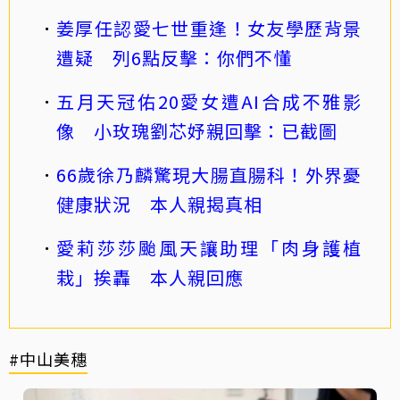
姜厚任認愛七世重逢！女友學歷背景
遭疑 列6點反擊：你們不懂
五月天冠佑20愛女遭AI合成不雅影
像 小玫瑰劉芯妤親回擊：已截圖
66歲徐乃麟驚現大腸直腸科！外界憂
健康狀況 本人親揭真相
愛莉莎莎颱風天讓助理「肉身護植
栽」挨轟 本人親回應
#中山美穗