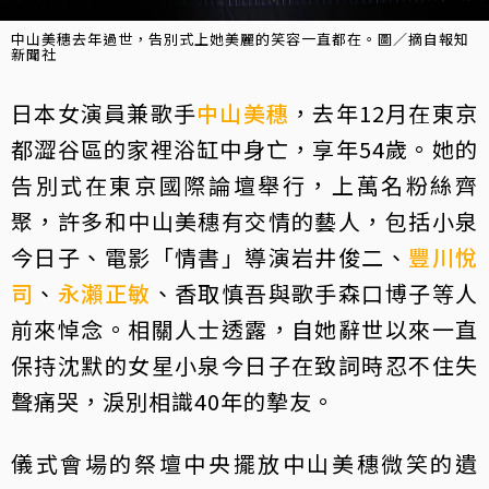
中山美穗去年過世，告別式上她美麗的笑容一直都在。圖／摘自報知
新聞社
日本女演員兼歌手
中山美穗
，去年12月在東京
都澀谷區的家裡浴缸中身亡，享年54歲。她的
告別式在東京國際論壇舉行，上萬名粉絲齊
聚，許多和中山美穗有交情的藝人，包括小泉
今日子、電影「情書」導演岩井俊二、
豐川悅
司
、
永瀨正敏
、香取慎吾與歌手森口博子等人
前來悼念。相關人士透露，自她辭世以來一直
保持沈默的女星小泉今日子在致詞時忍不住失
聲痛哭，淚別相識40年的摯友。
儀式會場的祭壇中央擺放中山美穗微笑的遺