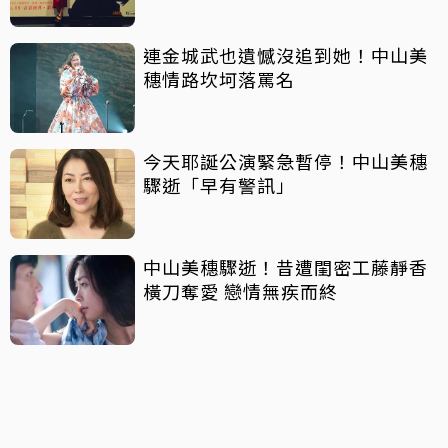
連金城武也遺憾沒追到她！中山美
穗情路坎坷落罵名
今天耶誕公演緊急暫停！中山美穗
驟逝「早有警訊」
中山美穗驟逝！昔遭閨密工藤靜香
橫刀奪愛 戀情無疾而終