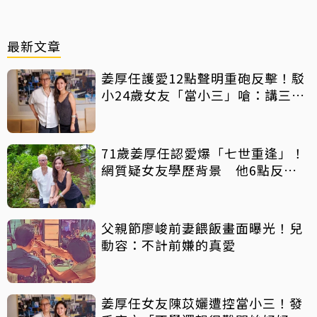
最新文章
姜厚任護愛12點聲明重砲反擊！駁
小24歲女友「當小三」嗆：講三
小？
71歲姜厚任認愛爆「七世重逢」！
網質疑女友學歷背景 他6點反
擊：你們不懂
父親節廖峻前妻餵飯畫面曝光！兒
動容：不計前嫌的真愛
姜厚任女友陳苡孋遭控當小三！發