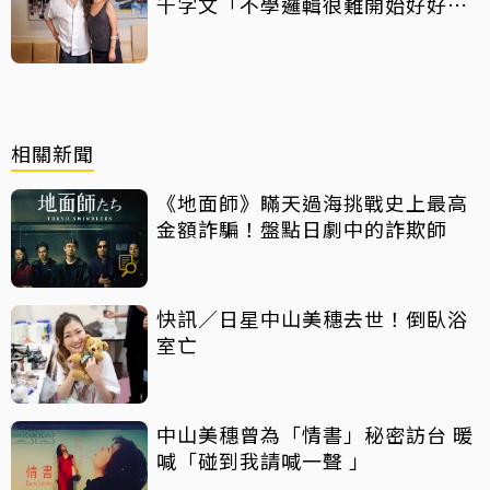
千字文「不學邏輯很難開始好好
活」
相關新聞
《地面師》瞞天過海挑戰史上最高
金額詐騙！盤點日劇中的詐欺師
快訊／日星中山美穗去世！倒臥浴
室亡
中山美穗曾為「情書」秘密訪台 暖
喊「碰到我請喊一聲 」