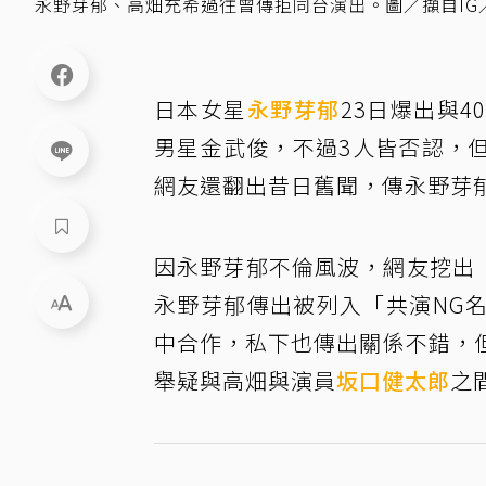
永野芽郁、高畑充希過往曾傳拒同台演出。圖／擷自IG
日本女星
永野芽郁
23日爆出與
男星金武俊，不過3人皆否認，
網友還翻出昔日舊聞，傳永野芽
因永野芽郁不倫風波，網友挖出
永野芽郁傳出被列入「共演NG
中合作，私下也傳出關係不錯，
舉疑與高畑與演員
坂口健太郎
之