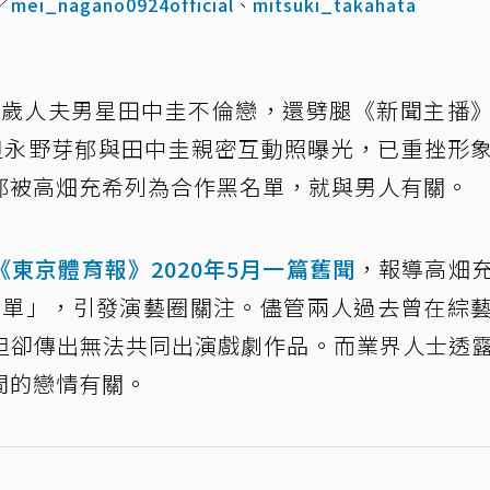
／
mei_nagano0924official
、
mitsuki_takahata
40歲人夫男星田中圭不倫戀，還劈腿《新聞主播
但永野芽郁與田中圭親密互動照曝光，已重挫形
郁被高畑充希列為合作黑名單，就與男人有關。
《東京體育報》2020年5月一篇舊聞
，報導高畑
名單」，引發演藝圈關注。儘管兩人過去曾在綜
但卻傳出無法共同出演戲劇作品。而業界人士透
間的戀情有關。