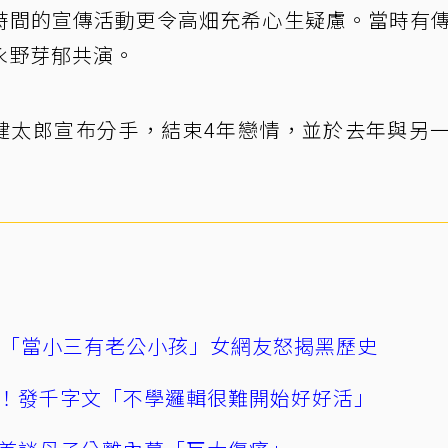
時間的宣傳活動更令高畑充希心生疑慮。當時有
永野芽郁共演。
口健太郎宣布分手，結束4年戀情，並於去年與另
爆「當小三有老公小孩」女網友怒揭黑歷史
！發千字文「不學邏輯很難開始好好活」