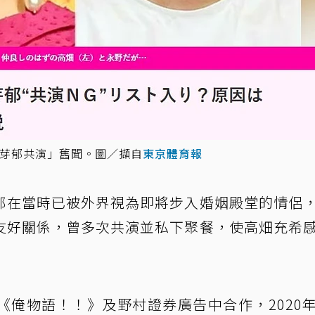
野芽郁共演」舊聞。圖／擷自
東京體育報
郎在當時已被外界視為即將步入婚姻殿堂的情侶
友好關係，曾多次共演並私下聚餐，使高畑充希
《俺物語！！》及野村證券廣告中合作，2020