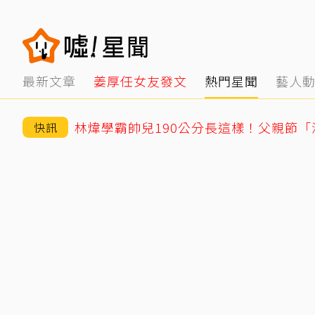
最新文章
姜厚任女友發文
熱門星聞
藝人
林煒學霸帥兒190公分長這樣！父親節
快訊