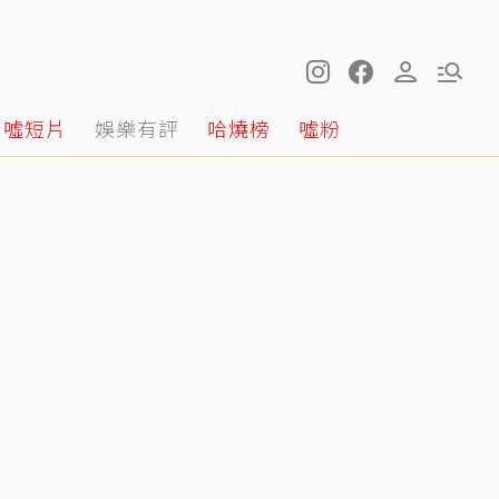
噓短片
娛樂有評
哈燒榜
噓粉