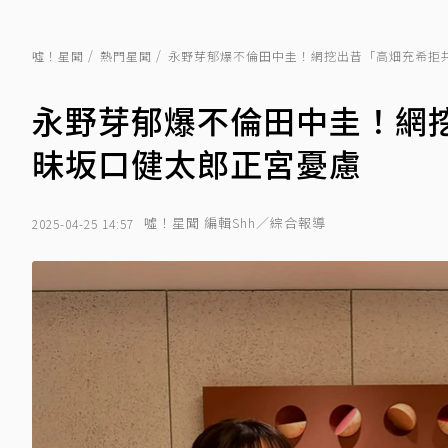
噓！星聞
熱門星聞
永野芽郁爆不倫田中圭！網挖出昔「高畑充希拒共
永野芽郁爆不倫田中圭！網挖
昧坂口健太郎正宮憂慮
噓！星聞 編輯Shh／綜合報導
2025-04-25 14:57