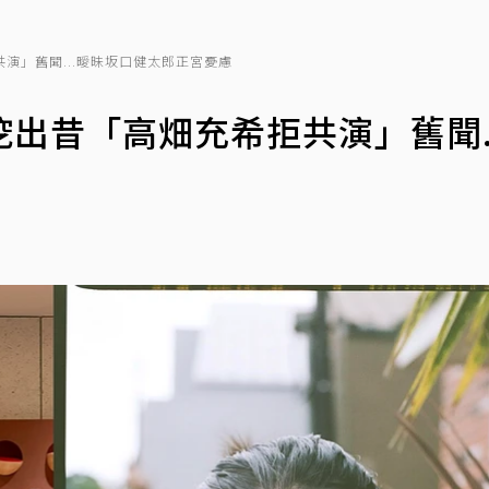
演」舊聞...曖昧坂口健太郎正宮憂慮
出昔「高畑充希拒共演」舊聞..