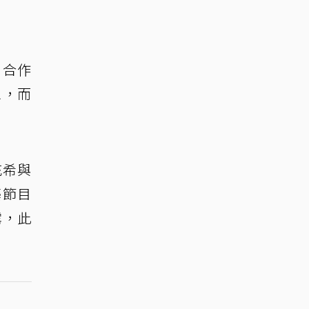
》合作
象，而
充希與
藝節目
露，此