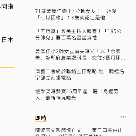
傳聞指
71歲姜厚任戀上小2輪女友！ 她曝
「七世因緣」：3歲就認定是他
「五燈獎」最美主持人報喜！「185公
分帥兒」要百萬名畫當賀禮
一日本
姜厚任小2輪女友前夫曝光！以「余家
菁」嫁縣府農業處科長 交往3個月即...
演藝工會終於聯絡上田路路 她一聽這名
字卻立刻掛電話
愷樂突曝雙寶35周早產！曬「身邊男
人」最新情況曝光
即時
陳淑芳父親節憶亡父！一家三口黑白出