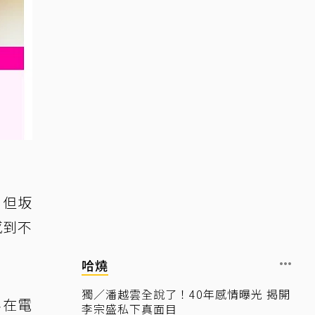
，但坂
感到不
哈燒
獨／潘越雲全說了！40年感情曝光 揭開
年在電
李宗盛私下真面目