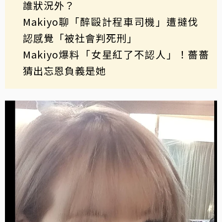
誰狀況外？
Makiyo聊「醉毆計程車司機」遭撻伐
認感覺「被社會判死刑」
Makiyo爆料「女星紅了不認人」！薔薔
猜出忘恩負義是她