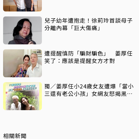
活」
兒子幼年遭抱走！徐莉玲首談母子
分離內幕「巨大傷痛」
遭提醒慎防「騙財騙色」 姜厚任
笑了：應該是提醒女方才對
獨／姜厚任小24歲女友遭爆「當小
三還有老公小孩」女網友怒揭黑歷
史
相關新聞