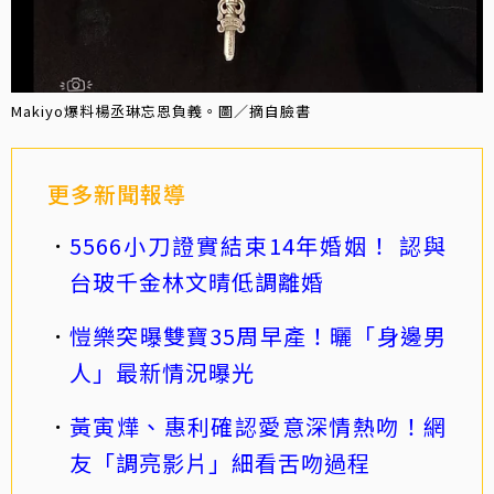
Makiyo爆料楊丞琳忘恩負義。圖／摘自臉書
更多新聞報導
5566小刀證實結束14年婚姻！ 認與
台玻千金林文晴低調離婚
愷樂突曝雙寶35周早產！曬「身邊男
人」最新情況曝光
黃寅燁、惠利確認愛意深情熱吻！網
友「調亮影片」細看舌吻過程