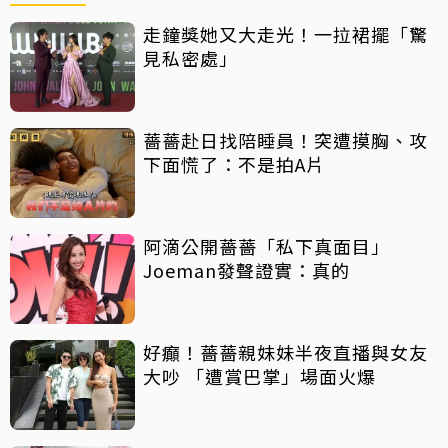
走鐘獎她又大走光！一拉裙擺「驚
見私密處」
薔薔赴日找陪睡員！突遭摸胸、攻
下面慌了：不是拍A片
阿滴公開薔薔「私下真面目」
Joeman發聲證實：真的
好癲！薔薔親妹妹半夜直播與女友
大吵 「遭賞巴掌」場面火爆