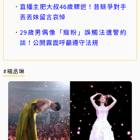
直播主肥大叔46歲驟逝！昔競爭對手
丟丟妹留言哀悼
29歲男偶像「寵粉」誤觸法遭警約
談！公開露面呼籲遵守法規
#楊丞琳