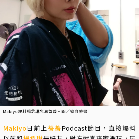
Makiyo爆料楊丞琳忘恩負義。圖／摘自臉書
Makiyo
日前上
薔薔
Podcast節目，直接爆料
以前和
楊丞琳
是好友，對方還常來家裡玩，玩