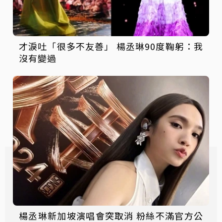
才淚吐「很多不友善」 楊丞琳90度鞠躬：我
沒有變過
楊丞琳新加坡演唱會突取消 粉絲不滿官方公