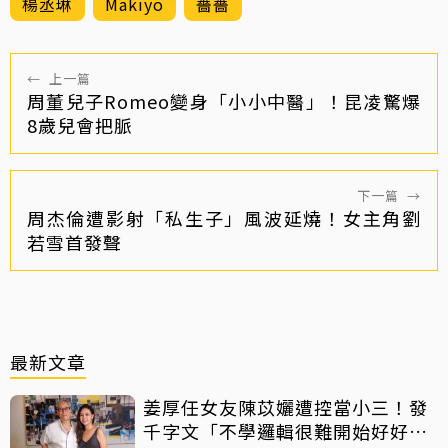
楊丞琳
Makiyo
薔薔
←
上一篇
周董兒子Romeo變身「小小中醫」！昆凌驚爆
8歲兒會把脈
下一篇
→
周杰倫遭影射「私生子」風波延燒！女主角劉
若雪首發聲
最新文章
姜厚任女友陳苡孋遭控當小三！發
千字文「不學邏輯很難開始好好