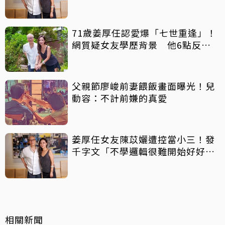
小？
71歲姜厚任認愛爆「七世重逢」！
網質疑女友學歷背景 他6點反
擊：你們不懂
父親節廖峻前妻餵飯畫面曝光！兒
動容：不計前嫌的真愛
姜厚任女友陳苡孋遭控當小三！發
千字文「不學邏輯很難開始好好
活」
相關新聞