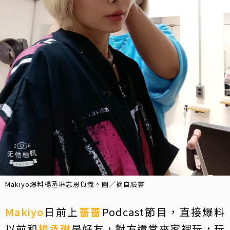
Makiyo爆料楊丞琳忘恩負義。圖／摘自臉書
Makiyo
日前上
薔薔
Podcast節目，直接爆料
以前和
楊丞琳
是好友，對方還常來家裡玩，玩