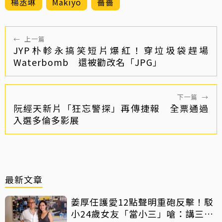
楊丞琳
Makiyo
薔薔
←
上一篇
JYP朴軫永搞笑短片爆紅！穿垃圾袋趕場
Waterbomb 還被勸改名「JPG」
下一篇
→
阮經天新片「狂忘警探」再傳捷報 全票通過
入選多倫多影展
最新文章
姜厚任護愛12點聲明重砲反擊！駁
小24歲女友「當小三」嗆：講三