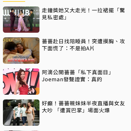
走鐘獎她又大走光！一拉裙擺「驚
見私密處」
薔薔赴日找陪睡員！突遭摸胸、攻
下面慌了：不是拍A片
阿滴公開薔薔「私下真面目」
Joeman發聲證實：真的
好癲！薔薔親妹妹半夜直播與女友
大吵 「遭賞巴掌」場面火爆