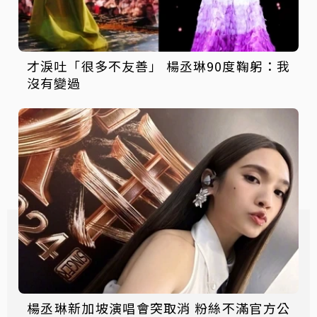
才淚吐「很多不友善」 楊丞琳90度鞠躬：我
沒有變過
楊丞琳新加坡演唱會突取消 粉絲不滿官方公