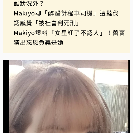
誰狀況外？
Makiyo聊「醉毆計程車司機」遭撻伐
認感覺「被社會判死刑」
Makiyo爆料「女星紅了不認人」！薔薔
猜出忘恩負義是她