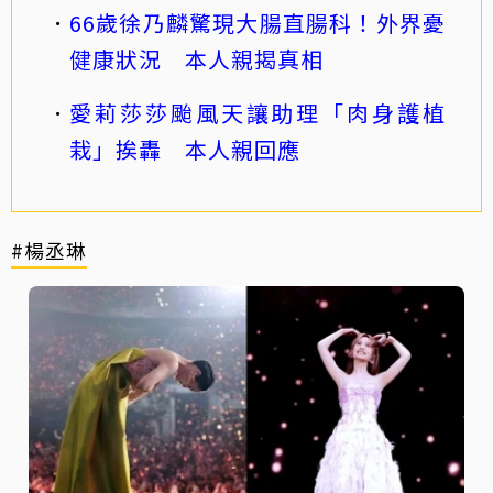
66歲徐乃麟驚現大腸直腸科！外界憂
健康狀況 本人親揭真相
愛莉莎莎颱風天讓助理「肉身護植
栽」挨轟 本人親回應
#楊丞琳