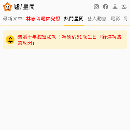
最新文章
林志玲曬帥兒照
熱門星聞
藝人動態
電影
電
結婚十年甜蜜如初！馮德倫51歲生日「舒淇祝壽
兼放閃」