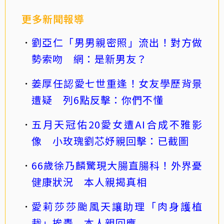
更多新聞報導
劉亞仁「男男親密照」流出！對方做
勢索吻 網：是新男友？
姜厚任認愛七世重逢！女友學歷背景
遭疑 列6點反擊：你們不懂
五月天冠佑20愛女遭AI合成不雅影
像 小玫瑰劉芯妤親回擊：已截圖
66歲徐乃麟驚現大腸直腸科！外界憂
健康狀況 本人親揭真相
愛莉莎莎颱風天讓助理「肉身護植
栽」挨轟 本人親回應