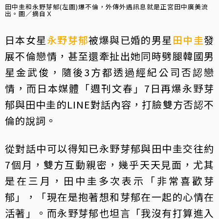
田中圭和永野芽郁(左圖)爆不倫，外傳外遇訊息就是正宮田中廣美流
出。圖／摘自Ｘ
日本女星
永野芽郁
被爆與已婚的男星
田中圭
發
展不倫戀情，甚至還牽扯出她同時劈腿韓國男
星金武俊，隨後3方都透過經紀公司否認戀
情，而日本媒體「週刊文春」7日再爆永野芽
郁與田中圭的LINE對話內容，打臉雙方否認不
倫的說詞。
從對話中可以得知已永野芽郁與田中圭交往約
7個月，雙方互動親密，幾乎天天見面，尤其
是在三月，田中圭多次表示「非常喜歡芽
郁」，「現在是抱著想和芽郁在一起的心情在
活著」。而永野芽郁也坦言「我沒有打算進入