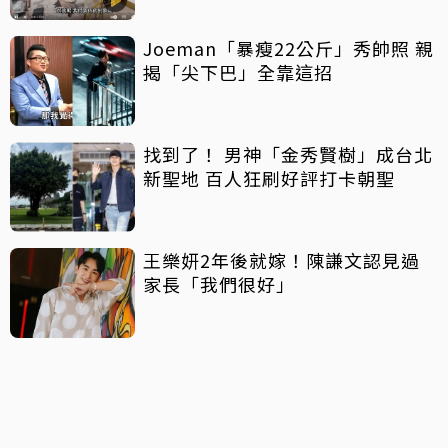
Joeman「暴瘦22公斤」秀帥照 親
揭「尖下巴」全靠這招
找到了！ 男神「金秀賢樹」成台北
新聖地 百人狂刷好評打卡朝聖
王樂妍2年後就嫁！陳謙文認見過
家長「我們很好」