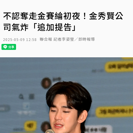
不認奪走金賽綸初夜！金秀賢公
司氣炸「追加提告」
聯合報 記者李姿瑩／即時報導
2025-05-09 12:58