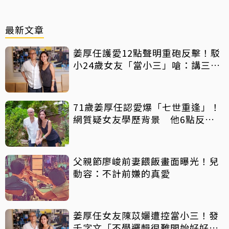
最新文章
姜厚任護愛12點聲明重砲反擊！駁
小24歲女友「當小三」嗆：講三
小？
71歲姜厚任認愛爆「七世重逢」！
網質疑女友學歷背景 他6點反
擊：你們不懂
父親節廖峻前妻餵飯畫面曝光！兒
動容：不計前嫌的真愛
姜厚任女友陳苡孋遭控當小三！發
千字文「不學邏輯很難開始好好