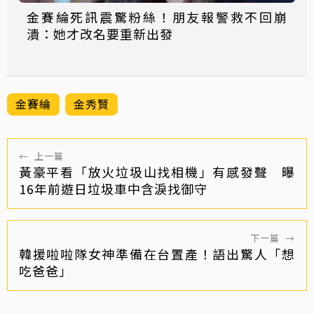
金賽綸死訊震驚粉絲！朋友報警救不回崩
潰：她才改名要重新出發
金賽綸
金秀賢
←
上一篇
黃豪平看「放火垃圾山找相機」有感發聲 曝
16年前遊日垃圾車中含淚找御守
下一篇
→
韓援啦啦隊女神準備在台置產！語出驚人「想
吃爸爸」