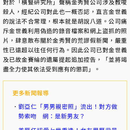
對於「橫豎研究所」聲稱金秀賢公司涉及教唆
殺人，經紀公司對此也一概否認，直言金世義
的說法不合常理，根本就是胡說八道。公司痛
斥金世義利用偽造的錄音檔案和網上盜抓的照
片，肆意散布關於金秀賢的荒謬假新聞，嚴重
性已遠超以往任何行為。因此公司已對金世義
及已故金賽綸的遺屬提起追加控告，「並將竭
盡全力使其依法受到應有的懲罰」。
更多新聞報導
劉亞仁「男男親密照」流出！對方做
勢索吻 網：是新男友？