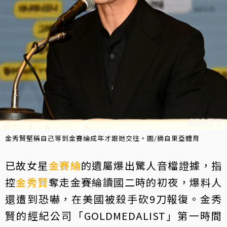
金秀賢堅稱自己等到金賽綸成年才跟她交往。圖/摘自東亞體育
已故女星
金賽綸
的遺屬爆出驚人音檔證據，指
控
金秀賢
奪走金賽綸讀國二時的初夜，爆料人
還遭到恐嚇，在美國被殺手砍9刀報復。金秀
賢的經紀公司「GOLDMEDALIST」第一時間