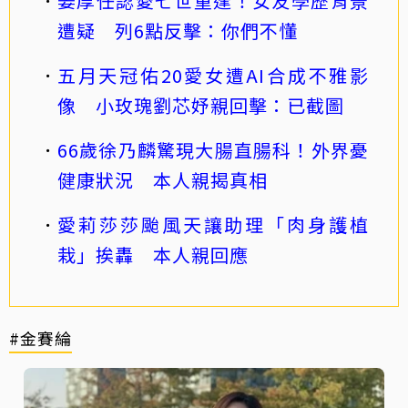
姜厚任認愛七世重逢！女友學歷背景
遭疑 列6點反擊：你們不懂
五月天冠佑20愛女遭AI合成不雅影
像 小玫瑰劉芯妤親回擊：已截圖
66歲徐乃麟驚現大腸直腸科！外界憂
健康狀況 本人親揭真相
愛莉莎莎颱風天讓助理「肉身護植
栽」挨轟 本人親回應
#金賽綸