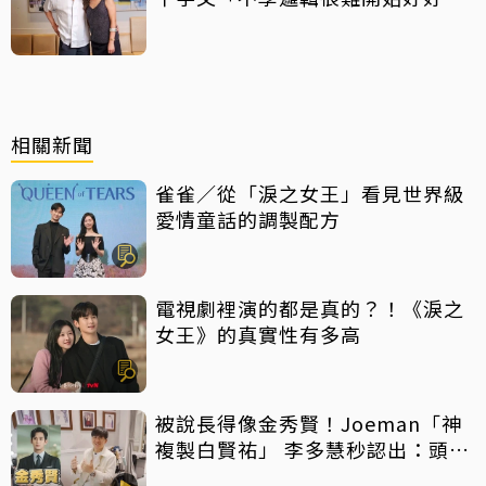
活」
相關新聞
雀雀／從「淚之女王」看見世界級
愛情童話的調製配方
電視劇裡演的都是真的？！《淚之
女王》的真實性有多高
被說長得像金秀賢！Joeman「神
複製白賢祐」 李多慧秒認出：頭髮
像而已