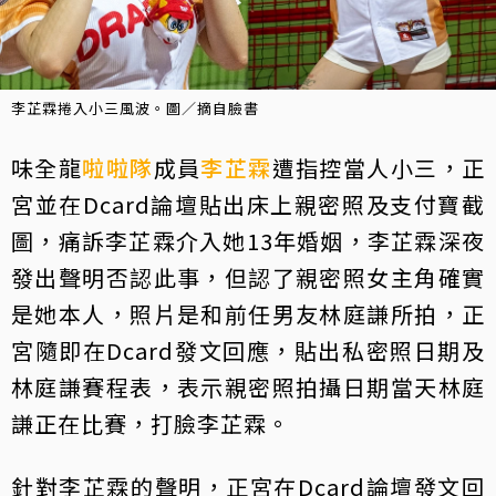
李芷霖捲入小三風波。圖／摘自臉書
味全龍
啦啦隊
成員
李芷霖
遭指控當人小三，正
宮並在Dcard論壇貼出床上親密照及支付寶截
圖，痛訴李芷霖介入她13年婚姻，李芷霖深夜
發出聲明否認此事，但認了親密照女主角確實
是她本人，照片是和前任男友林庭謙所拍，正
宮隨即在Dcard發文回應，貼出私密照日期及
林庭謙賽程表，表示親密照拍攝日期當天林庭
謙正在比賽，打臉李芷霖。
針對李芷霖的聲明，正宮在Dcard論壇發文回