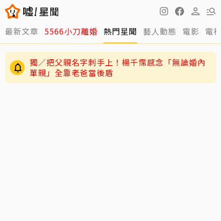
最新文章
5566小刀離婚
熱門星聞
藝人動態
電影
電
獨／把父親名字刺手上！楊千霈感念「無論婚內
單親」全靠老爸當後盾