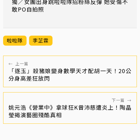
獨／女團出身跳啦啦隊招粉絲反彈 她受傷不
敢PO自拍照
啦啦隊
李芷霖
←
上一篇
「逐玉」殺豬娘變身數學天才配胡一天！20公
分身高差狂放閃
下一篇
→
姚元浩《營業中》拿球狂K曾沛慈遭炎上！陶晶
瑩揭演藝圈殘酷真相