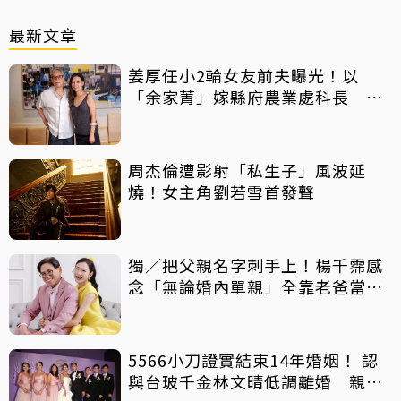
最新文章
姜厚任小2輪女友前夫曝光！以
「余家菁」嫁縣府農業處科長 交
往3個月即閃婚
周杰倫遭影射「私生子」風波延
燒！女主角劉若雪首發聲
獨／把父親名字刺手上！楊千霈感
念「無論婚內單親」全靠老爸當後
盾
5566小刀證實結束14年婚姻！ 認
與台玻千金林文晴低調離婚 親發