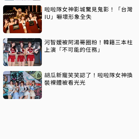
啦啦隊女神影城驚見鬼影！「台灣
IU」嚇壞形象全失
河智媛被阿湯哥圈粉！韓籍三本柱
上演「不可能的任務」
胡瓜新寵笑笑認了！啦啦隊女神換
裝裸體被看光光