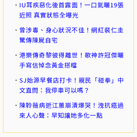
IU耳疾惡化後首露面！一口氣曬19張
近照 真實狀態全曝光
曾涉毒、身心狀況不佳！網紅裴仁圭
驚傳陳屍自宅
港樂傳奇黎彼得離世！歌神許冠傑曬
手寫信悼念黃金搭檔
SJ始源早餐店打卡！親民「碰拳」中
文直問：我停車可以嗎？
陳聆薇病逝江蕙崩潰爆哭！洩抗癌過
來人心聲：早知讓她多化一點