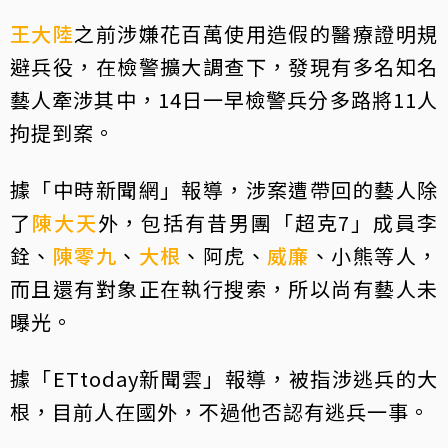
王大陸
之前涉嫌花百萬使用造假的醫療證明規
避兵役，在檢警擴大調查下，發現有多名知名
藝人牽涉其中，14日一早檢警兵分多路將11人
拘提到案。
據「中時新聞網」報導，涉案遭帶回的藝人除
了
陳大天
外，包括有昔男團「超克7」成員李
銓、
陳零九
、
大根
、阿虎、
威廉
、小熊等人，
而且還有對象正在執行搜索，所以尚有藝人未
曝光。
據「ETtoday新聞雲」報導，被指涉逃兵的大
根，目前人在國外，不過他否認有逃兵一事。