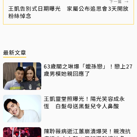
下一篇
→
王凱告別式日期曝光 家屬公布追思會3天開放
粉絲悼念
最新文章
63歲關之琳爆「嬤孫戀」！戀上27
歲男模她親回應了
王凱靈堂照曝光！陽光笑容成永
恆 白髮母送黑髮兒令人鼻酸
陳聆薇病逝江蕙崩潰爆哭！親洩抗