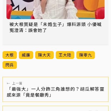
被大根質疑是「未婚生子」爆料源頭 小優喊
冤澄清：誤會她了
大根
威廉
陳大天
王大陸
陳零九
閃兵
←
上一篇
「最強大」一人分飾三角誰想的？胡瓜解答靈
感來源「竟是餐廳秀」