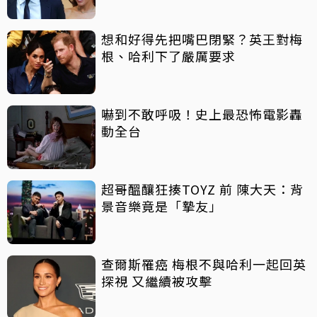
想和好得先把嘴巴閉緊？英王對梅
根、哈利下了嚴厲要求
嚇到不敢呼吸！史上最恐怖電影轟
動全台
超哥醞釀狂揍TOYZ 前 陳大天：背
景音樂竟是「摯友」
查爾斯罹癌 梅根不與哈利一起回英
探視 又繼續被攻擊