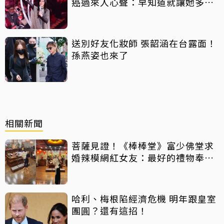
癌過來人心聲：早知道就讓她多化
一點
送別好友化妝師 張韶涵在台露面！
孫燕姿也來了
相關新聞
菩薩見證！《棒棒堂》富少佛堂求
婚辣模網紅女友：最好的禮物奉獻
給我
哈利、梅根陷經濟危機 明年跟皇室
團圓？還有這招！