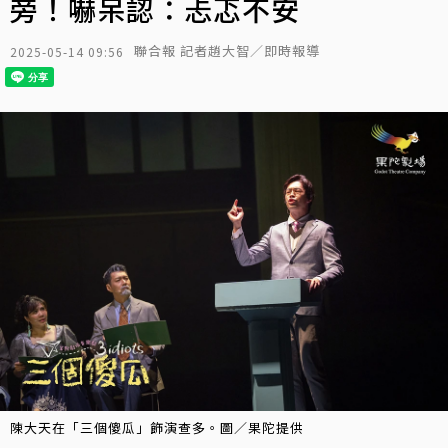
旁！嚇呆認：忐忑不安
聯合報 記者趙大智／即時報導
2025-05-14 09:56
陳大天在「三個傻瓜」飾演查多。圖／果陀提供