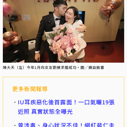
陳大天（左）今年1月向女友劉樸求婚成功。圖／摘自臉書
更多新聞報導
IU耳疾惡化後首露面！一口氣曬19張
近照 真實狀態全曝光
曾涉毒、身心狀況不佳！網紅裴仁圭