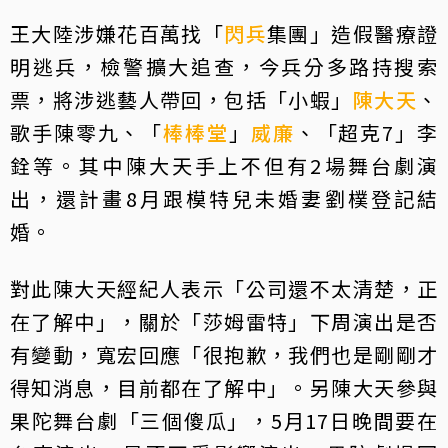
王大陸涉嫌花百萬找「
閃兵
集團」造假醫療證
明逃兵，檢警擴大追查，今兵分多路持搜索
票，將涉逃藝人帶回，包括「小蝦」
陳大天
、
歌手陳零九、「
棒棒堂
」
威廉
、「超克7」李
銓等。其中陳大天手上不但有2場舞台劇演
出，還計畫8月跟模特兒未婚妻劉樸登記結
婚。
對此陳大天經紀人表示「公司還不太清楚，正
在了解中」，關於「莎姆雷特」下周演出是否
有變動，寬宏回應「很抱歉，我們也是剛剛才
得知消息，目前都在了解中」。另陳大天參與
果陀舞台劇「三個傻瓜」，5月17日晚間要在