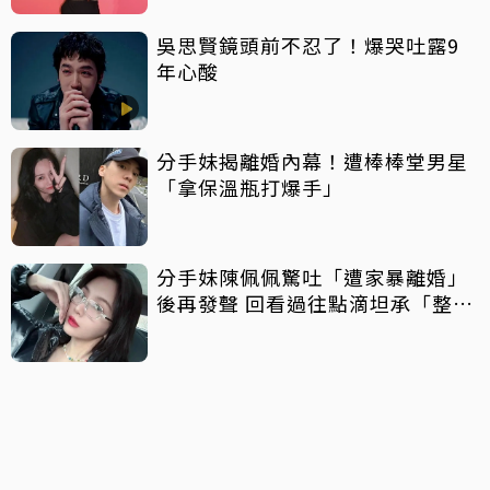
吳思賢鏡頭前不忍了！爆哭吐露9
年心酸
分手妹揭離婚內幕！遭棒棒堂男星
「拿保溫瓶打爆手」
分手妹陳佩佩驚吐「遭家暴離婚」
後再發聲 回看過往點滴坦承「整天
都在哭」