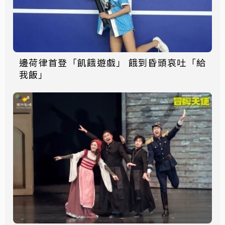
邊荷律首登「飢餓遊戲」 餓到昏頭哀吐「給
我飯」