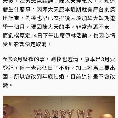
天後，她緊急電話詢問陳大天經紀人，才知道
發生什麼事。因陳大天原本近期就有舞台劇演
出計畫，劉樸也早已安排後天飛加拿大短期遊
學一個月，現因陳大天的事，非常忐忑不安。
而劉樸原定14日下午出席伊林活動，也因心情
受到影響決定取消。
至於8月婚禮的事，劉樸也澄清，原本是8月要
登記，但一查那個日子不好，加上她馬上要出
國，所以會改到年底結婚，目前這計畫不會改
變。