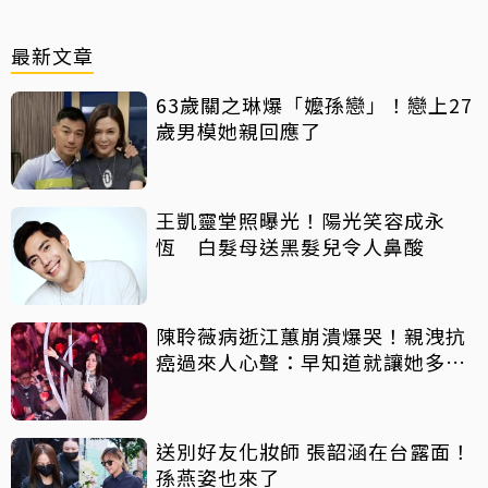
最新文章
63歲關之琳爆「嬤孫戀」！戀上27
歲男模她親回應了
王凱靈堂照曝光！陽光笑容成永
恆 白髮母送黑髮兒令人鼻酸
陳聆薇病逝江蕙崩潰爆哭！親洩抗
癌過來人心聲：早知道就讓她多化
一點
送別好友化妝師 張韶涵在台露面！
孫燕姿也來了