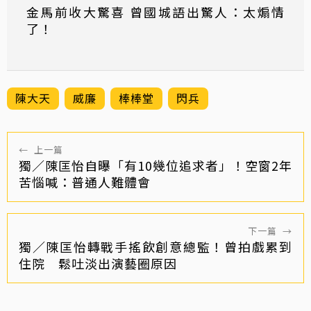
金馬前收大驚喜 曾國城語出驚人：太煽情
了！
陳大天
威廉
棒棒堂
閃兵
←
上一篇
獨／陳匡怡自曝「有10幾位追求者」！空窗2年
苦惱喊：普通人難體會
下一篇
→
獨／陳匡怡轉戰手搖飲創意總監！曾拍戲累到
住院 鬆吐淡出演藝圈原因