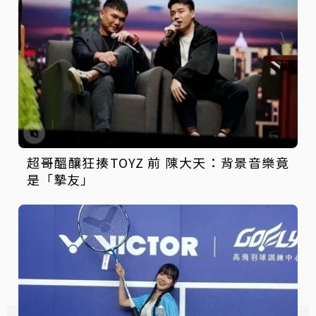
超哥醞釀狂揍TOYZ 前 陳大天：背景音樂竟
是「摯友」