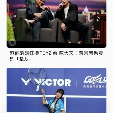
超哥醞釀狂揍TOYZ 前 陳大天：背景音樂竟
是「摯友」