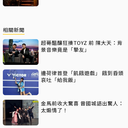
相關新聞
超哥醞釀狂揍TOYZ 前 陳大天：背
景音樂竟是「摯友」
邊荷律首登「飢餓遊戲」 餓到昏頭
哀吐「給我飯」
金馬前收大驚喜 曾國城語出驚人：
太煽情了！