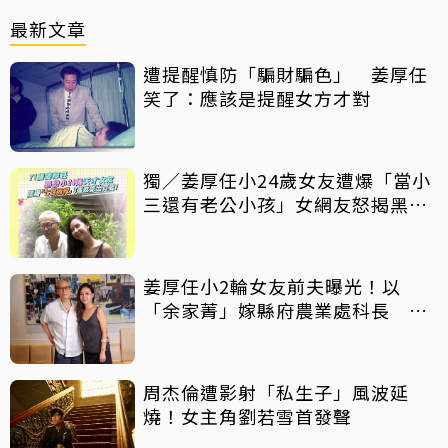
最新文章
遭提醒慎防「騙財騙色」 姜厚任
笑了：應該是提醒女方才對
獨／姜厚任小24歲女友遭爆「當小
三還有老公小孩」女網友怒揭黑歷
史
姜厚任小2輪女友前夫曝光！以
「余家菁」嫁縣府農業處科長 交
往3個月即閃婚
周杰倫遭影射「私生子」風波延
燒！女主角劉若雪首發聲