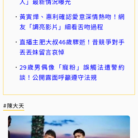
人」最新情況曝光
黃寅燁、惠利確認愛意深情熱吻！網
友「調亮影片」細看舌吻過程
直播主肥大叔46歲驟逝！昔競爭對手
丟丟妹留言哀悼
29歲男偶像「寵粉」誤觸法遭警約
談！公開露面呼籲遵守法規
#陳大天