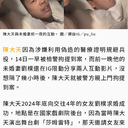
陳大天與未婚妻前一夜的互動。 圖／擷自IG／pu_liu
陳大天
因為涉嫌利用偽造的醫療證明規避兵
役，14日一早被檢警拘提到案，而前一晚他的
未婚妻劉樸還在IG限動分享兩人互動影片，沒
想隔了幾小時後，陳大天就被警方親上門拘提
到案。
陳大天2024年底向交往4年的女友劉樸求婚成
功，地點是在國家戲劇院後台，因為當時陳大
天演出舞台劇「莎姆雷特」，那天邀請女友來