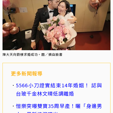
陳大天向劉樸求婚成功。圖／摘自臉書
更多新聞報導
5566小刀證實結束14年婚姻！ 認與
台玻千金林文晴低調離婚
愷樂突曝雙寶35周早產！曬「身邊男