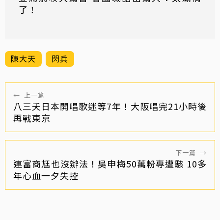
了！
陳大天
閃兵
←
上一篇
八三夭日本開唱歌迷等7年！大阪唱完21小時後
再戰東京
下一篇
→
連富商尪也沒辦法！吳申梅50萬粉專遭駭 10多
年心血一夕失控