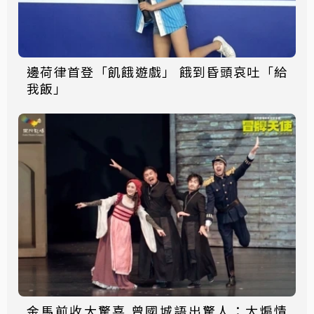
邊荷律首登「飢餓遊戲」 餓到昏頭哀吐「給
我飯」
金馬前收大驚喜 曾國城語出驚人：太煽情