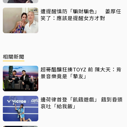
遭提醒慎防「騙財騙色」 姜厚任
笑了：應該是提醒女方才對
相關新聞
超哥醞釀狂揍TOYZ 前 陳大天：背
景音樂竟是「摯友」
邊荷律首登「飢餓遊戲」 餓到昏頭
哀吐「給我飯」