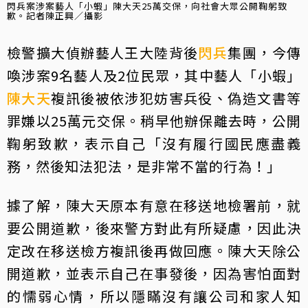
閃兵案涉案藝人「小蝦」陳大天25萬交保，向社會大眾公開鞠躬致
歉。記者陳正興／攝影
檢警擴大偵辦藝人王大陸背後
閃兵
集團，今傳
喚涉案9名藝人及2位民眾，其中藝人「小蝦」
陳大天
複訊後被依涉犯妨害兵役、偽造文書等
罪嫌以25萬元交保。稍早他辦保離去時，公開
鞠躬致歉，表示自己「沒有履行國民應盡義
務，然後知法犯法，是非常不當的行為！」
據了解，陳大天原本有意在移送地檢署前，就
要公開道歉，後來警方對此有所疑慮，因此決
定改在移送檢方複訊後再做回應。陳大天除公
開道歉，並表示自己在事發後，因為害怕面對
的懦弱心情，所以隱瞞沒有讓公司和家人知