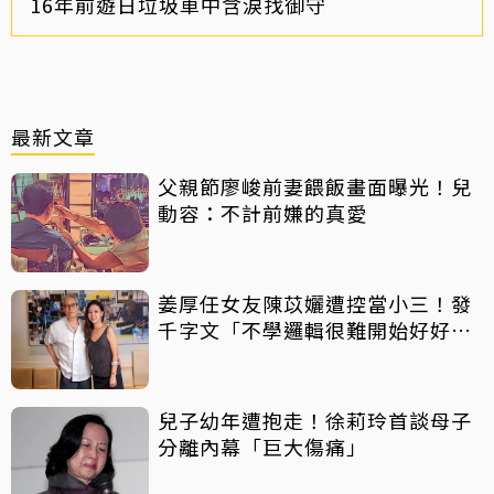
16年前遊日垃圾車中含淚找御守
最新文章
父親節廖峻前妻餵飯畫面曝光！兒
動容：不計前嫌的真愛
姜厚任女友陳苡孋遭控當小三！發
千字文「不學邏輯很難開始好好
活」
兒子幼年遭抱走！徐莉玲首談母子
分離內幕「巨大傷痛」