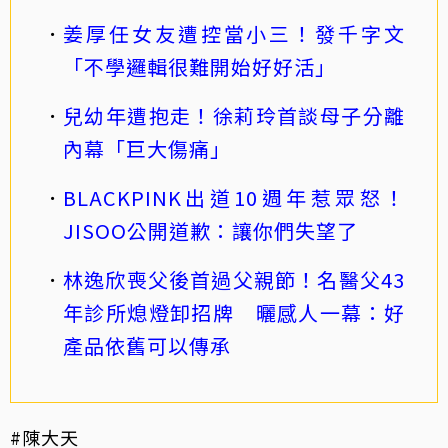
姜厚任女友遭控當小三！發千字文
「不學邏輯很難開始好好活」
兒幼年遭抱走！徐莉玲首談母子分離
內幕「巨大傷痛」
BLACKPINK出道10週年惹眾怒！
JISOO公開道歉：讓你們失望了
林逸欣喪父後首過父親節！名醫父43
年診所熄燈卸招牌 曬感人一幕：好
產品依舊可以傳承
#陳大天