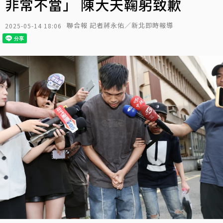
非常不當」 陳大天鞠躬致歉
聯合報 記者蔣永佑／新北即時報導
2025-05-14 18:06