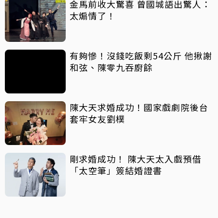
金馬前收大驚喜 曾國城語出驚人：
太煽情了！
有夠慘！沒錢吃飯剩54公斤 他揪謝
和弦、陳零九吞廚餘
陳大天求婚成功！國家戲劇院後台
套牢女友劉樸
剛求婚成功！ 陳大天太入戲預借
「太空筆」簽結婚證書