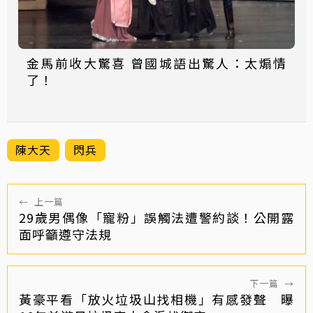
金馬前收大驚喜 曾國城語出驚人：太煽情
了！
陳大天
閃兵
←
上一篇
29歲男偶像「寵粉」誤觸法遭警約談！公開露
面呼籲遵守法規
下一篇
→
黃豪平看「放火垃圾山找相機」有感發聲 曝