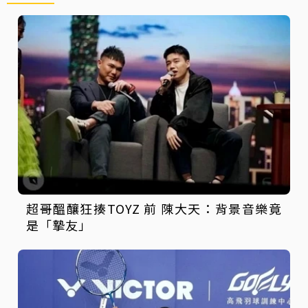
超哥醞釀狂揍TOYZ 前 陳大天：背景音樂竟
是「摯友」