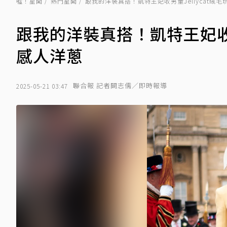
噓！星聞
熱門星聞
跟我的洋裝真搭！凱特王妃收男童Jellycat絨
跟我的洋裝真搭！凱特王妃收男
感人洋蔥
聯合報 記者闕志儒／即時報導
2025-05-21 03:47