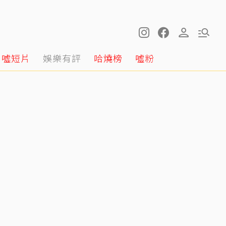
噓短片
娛樂有評
哈燒榜
噓粉