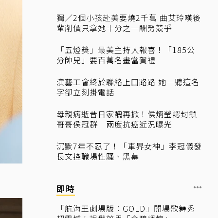
獨／2個小孩赴美要燒2千萬 曲艾玲嘆後
輩削價只拿她十分之一酬勞競爭
「五燈獎」最美主持人報喜！「185公
分帥兒」要百萬名畫當賀禮
演藝工會終於聯絡上田路路 她一聽這名
字卻立刻掛電話
母親病逝昔日家醜再掀！侯炳瑩認封鎖
哥哥侯冠群 兩度抗癌近況曝光
沉默7年不忍了！「車界女神」李冠儀發
長文控職場性騷、黑幕
即時
「航海王劇場版：GOLD」開場歌舞秀