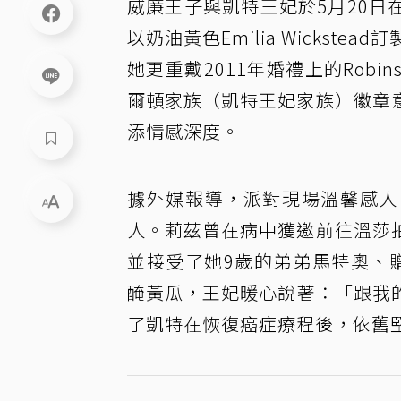
威廉王子與凱特王妃於5月20
以奶油黃色Emilia Wickstea
她更重戴2011年婚禮上的Robi
爾頓家族（凱特王妃家族）徽章
添情感深度。
據外媒報導，派對現場溫馨感人
人。莉茲曾在病中獲邀前往溫莎
並接受了她9歲的弟弟馬特奧、贈送
醃黃瓜，王妃暖心說著：「跟我
了凱特在恢復癌症療程後，依舊