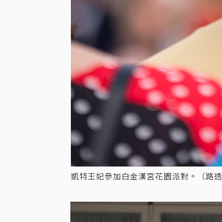
凱特王妃參加白金漢宮花園派對。（路