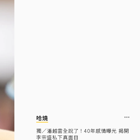
哈燒
獨／潘越雲全說了！40年感情曝光 揭開
李宗盛私下真面目