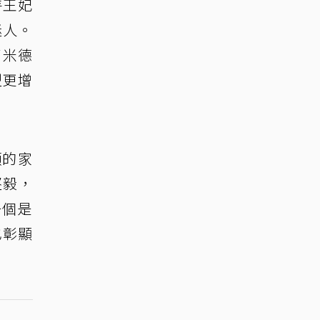
特王妃
雅迷人。
了米德
型更增
頓的家
堅毅，
一個是
也彰顯