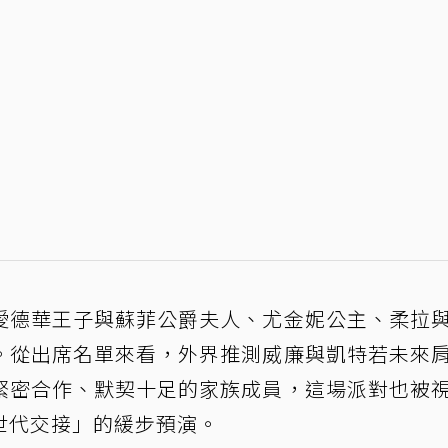
愛德華王子與蘇菲公爵夫人、尤金妮公主、柔拉
。從出席名單來看，外界推測威廉與凱特若未來
緊密合作、默契十足的家族成員，這場派對也被
世代交接」的緩步預演。