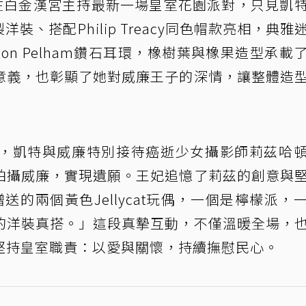
日在白金漢宮主持最新一場皇室花園派對，只見凱
d訂製洋裝、搭配Philip Treacy同色帽款亮相，典
nson Pelham鑽石耳環，橡樹葉與橡果造型承載
意義，也彰顯了她對威廉王子的深情，讓整體造
，凱特與威廉特別接待癌逝少女攝影師莉茲哈
拍攝威廉，實現遺願。王妃追憶了莉茲的創意與
的兩個黃色Jellycat玩偶，一個是檸檬派，
的洋裝真搭。」這段真摯互動，不僅溫暖全場，
堅持皇室職責：以愛與關懷，持續撫慰民心。