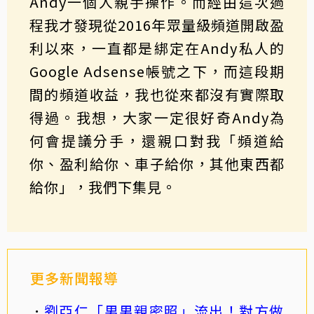
Andy一個人親手操作。而經由這次過
程我才發現從2016年眾量級頻道開啟盈
利以來，一直都是綁定在Andy私人的
Google Adsense帳號之下，而這段期
間的頻道收益，我也從來都沒有實際取
得過。我想，大家一定很好奇Andy為
何會提議分手，還親口對我「頻道給
你、盈利給你、車子給你，其他東西都
給你」，我們下集見。
更多新聞報導
劉亞仁「男男親密照」流出！對方做