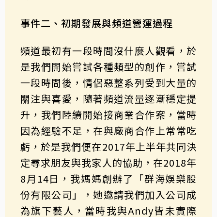
事件二、初期發展與頻道營運過程
頻道最初有一段時間沒什麼人觀看，於
是我們開始嘗試各種類型的創作，嘗試
一段時間後，情侶惡整系列受到大量的
關注與喜愛，隨著頻道流量逐漸穩定提
升，我們陸續開始接商業合作案，當時
因為經驗不足，在與廠商合作上常常吃
虧，於是我們便在2017年上半年共同決
定尋求朋友與我家人的協助，在2018年
8月14日，我媽媽創辦了「群海娛樂股
份有限公司」，她邀請我們加入公司成
為旗下藝人，當時我與Andy皆未實際