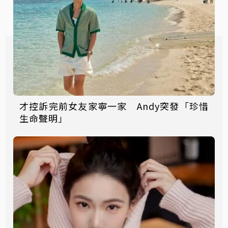
才控訴完前女友家寧一家 Andy突發「珍惜
生命聲明」