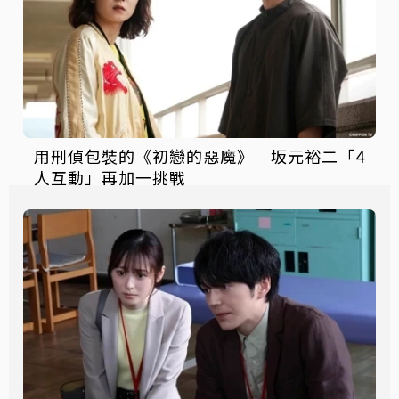
用刑偵包裝的《初戀的惡魔》 坂元裕二「4
人互動」再加一挑戰