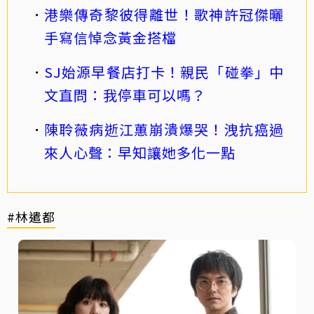
港樂傳奇黎彼得離世！歌神許冠傑曬
手寫信悼念黃金搭檔
SJ始源早餐店打卡！親民「碰拳」中
文直問：我停車可以嗎？
陳聆薇病逝江蕙崩潰爆哭！洩抗癌過
來人心聲：早知讓她多化一點
#林遣都