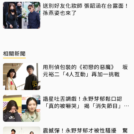
送別好友化妝師 張韶涵在台露面！
孫燕姿也來了
相關新聞
用刑偵包裝的《初戀的惡魔》 坂
元裕二「4人互動」再加一挑戰
諧星吐舌調戲！永野芽郁鬆口認
「真的被嚇哭」 揭「消失節目」原
因
震撼彈！永野芽郁才被性騷擾 驚