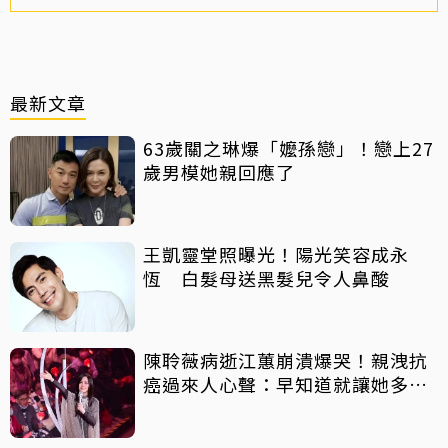
最新文章
63歲關之琳爆「嬤孫戀」！戀上27
歲男模她親回應了
王凱靈堂照曝光！陽光笑容成永
恆 白髮母送黑髮兒令人鼻酸
陳聆薇病逝江蕙崩潰爆哭！親洩抗
癌過來人心聲：早知道就讓她多化
一點