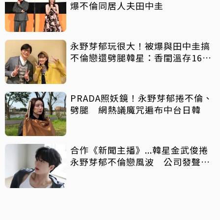
爆不倫同居人夫田中圭
永野芽郁玩很大！被爆與田中圭搞
不倫戀還劈腿韓星：香閨溫存16小
時
PRADA照妖鏡！永野芽郁捲不倫、
劈腿 網熱議魔咒遍布中台日韓
合作《新聞主播》...韓星金武俊捲
永野芽郁不倫戀風波 公司發聲撇
戀情