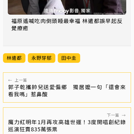
福原遙喊吃肉倒頭睡最幸福 林遣都誤早起反
覺療癒
林遣都
永野芽郁
田中圭
←
上一篇
郭子乾攜帥兒送愛偏鄉 獨居嬤一句「還會來
看我嗎」惹鼻酸
下一篇
→
魔力紅明年1月再攻高雄世運！3度開唱創紀錄
巡演狂賣835萬張票