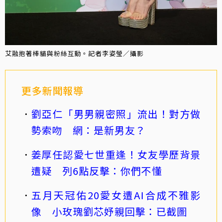
艾融抱著棒貓與粉絲互動。記者李姿瑩／攝影
更多新聞報導
劉亞仁「男男親密照」流出！對方做
勢索吻 網：是新男友？
姜厚任認愛七世重逢！女友學歷背景
遭疑 列6點反擊：你們不懂
五月天冠佑20愛女遭AI合成不雅影
像 小玫瑰劉芯妤親回擊：已截圖