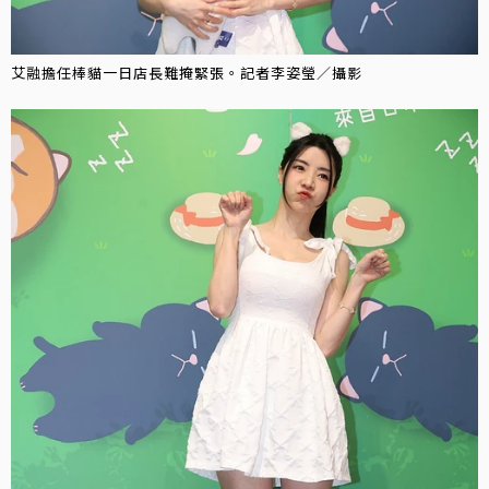
艾融擔任棒貓一日店長難掩緊張。記者李姿瑩／攝影