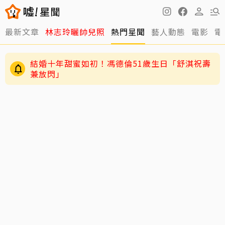
最新文章
林志玲曬帥兒照
熱門星聞
藝人動態
電影
電
結婚十年甜蜜如初！馮德倫51歲生日「舒淇祝壽
兼放閃」