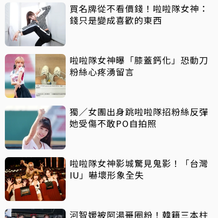
買名牌從不看價錢！啦啦隊女神：
錢只是變成喜歡的東西
啦啦隊女神曝「膝蓋鈣化」恐動刀
粉絲心疼湧留言
獨／女團出身跳啦啦隊招粉絲反彈
她受傷不敢PO自拍照
啦啦隊女神影城驚見鬼影！「台灣
IU」嚇壞形象全失
河智媛被阿湯哥圈粉！韓籍三本柱