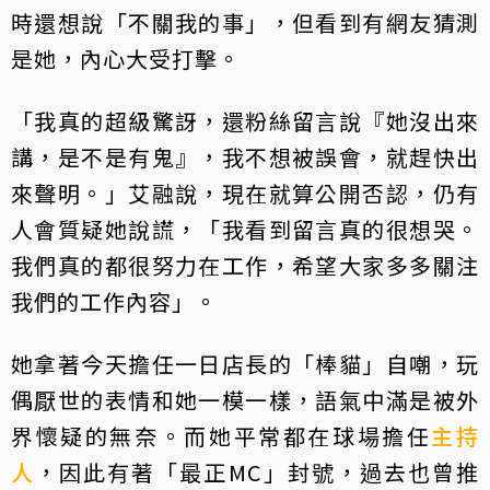
時還想說「不關我的事」，但看到有網友猜測
是她，內心大受打擊。
「我真的超級驚訝，還粉絲留言說『她沒出來
講，是不是有鬼』，我不想被誤會，就趕快出
來聲明。」艾融說，現在就算公開否認，仍有
人會質疑她說謊，「我看到留言真的很想哭。
我們真的都很努力在工作，希望大家多多關注
我們的工作內容」。
她拿著今天擔任一日店長的「棒貓」自嘲，玩
偶厭世的表情和她一模一樣，語氣中滿是被外
界懷疑的無奈。而她平常都在球場擔任
主持
人
，因此有著「最正MC」封號，過去也曾推