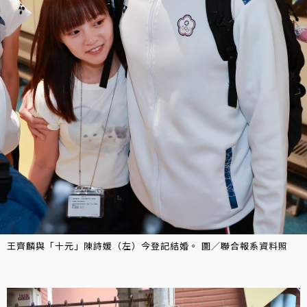
王齊麟與「十元」陳詩媛（左）今登記結婚。 圖／聯合報系資料照