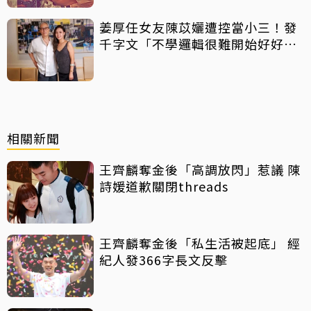
姜厚任女友陳苡孋遭控當小三！發
千字文「不學邏輯很難開始好好
活」
相關新聞
王齊麟奪金後「高調放閃」惹議 陳
詩媛道歉關閉threads
王齊麟奪金後「私生活被起底」 經
紀人發366字長文反擊