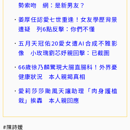
勢索吻 網：是新男友？
姜厚任認愛七世重逢！女友學歷背景
遭疑 列6點反擊：你們不懂
五月天冠佑20愛女遭AI合成不雅影
像 小玫瑰劉芯妤親回擊：已截圖
66歲徐乃麟驚現大腸直腸科！外界憂
健康狀況 本人親揭真相
愛莉莎莎颱風天讓助理「肉身護植
栽」挨轟 本人親回應
#陳詩媛