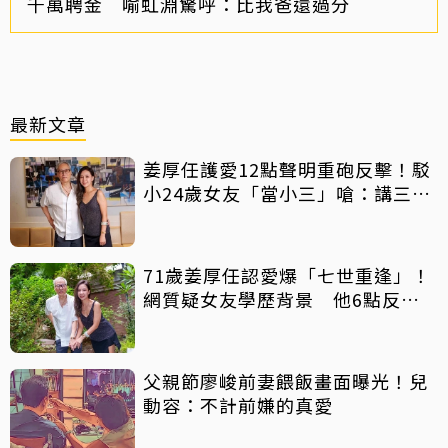
千萬聘金 喻虹淵驚呼：比我爸還過分
最新文章
姜厚任護愛12點聲明重砲反擊！駁
小24歲女友「當小三」嗆：講三
小？
71歲姜厚任認愛爆「七世重逢」！
網質疑女友學歷背景 他6點反
擊：你們不懂
父親節廖峻前妻餵飯畫面曝光！兒
動容：不計前嫌的真愛