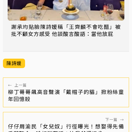
謝承均貼臉陳詩媛稱「王齊麟不會吃醋」被
批不顧女方感受 他談酸言酸語：當他放屁
陳詩媛
←
上一篇
柳丁哥哥飆高音聲演「戴帽子的貓」掀粉絲童
年回憶殺
下一篇
→
仔仔周渝民「女兒奴」行徑曝光！想娶得先備