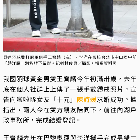
奧運羽球雙打冠軍選手王齊麟（左）、李洋在母校台北市中山國中前
「麟洋路」別名牌下留影。記者林俊良／攝影。報系資料照
我國羽球黃金男雙王齊麟今年初滿卅歲，去年
底在個人社群上上傳了一張手戴鑽戒照片，宣
告向啦啦隊女友「十元」
陳詩媛
求婚成功。據
指出，兩人今在雙方親友陪同下，前往內湖戶
政事務所，完成結婚登記。
王齊麟去年在巴黎奧運與李洋攜手完成男雙二