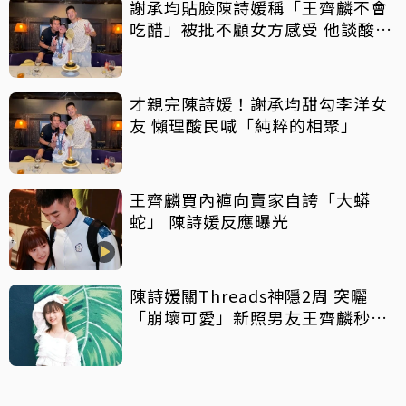
謝承均貼臉陳詩媛稱「王齊麟不會
吃醋」被批不顧女方感受 他談酸言
酸語：當他放屁
才親完陳詩媛！謝承均甜勾李洋女
友 懶理酸民喊「純粹的相聚」
王齊麟買內褲向賣家自誇「大蟒
蛇」 陳詩媛反應曝光
陳詩媛關Threads神隱2周 突曬
「崩壞可愛」新照男友王齊麟秒留
言