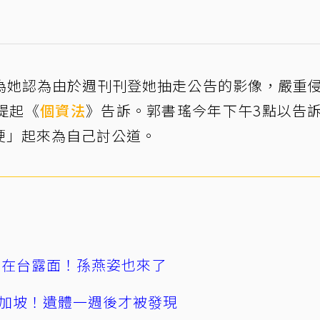
為她認為由於週刊刊登她抽走公告的影像，嚴重
提起《
個資法
》告訴。郭書瑤今年下午3點以告
硬」起來為自己討公道。
涵在台露面！孫燕姿也來了
加坡！遺體一週後才被發現