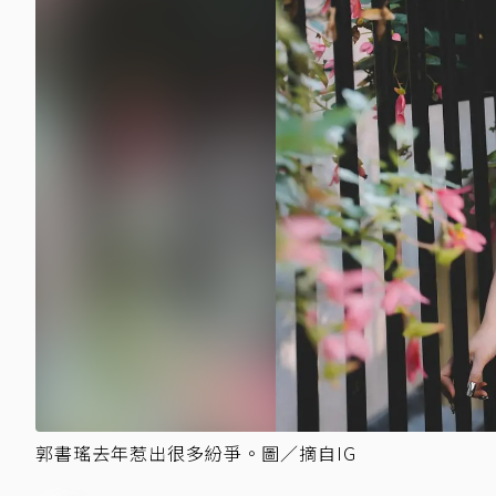
郭書瑤去年惹出很多紛爭。圖／摘自IG