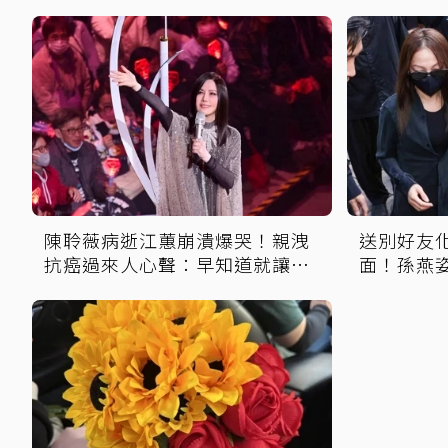
陳聆薇病逝江蕙崩潰爆哭！親洩
送別好友
抗癌過來人心聲：早知道就讓她
面！孫燕
多化一點