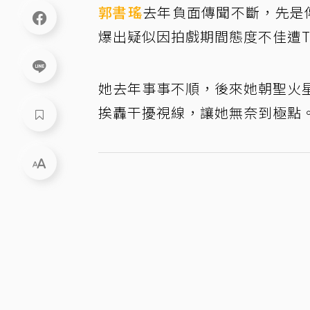
郭書瑤
去年負面傳聞不斷，先是
爆出疑似因拍戲期間態度不佳遭T
她去年事事不順，後來她朝聖火星人
挨轟干擾視線，讓她無奈到極點