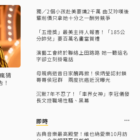
獨／2個小孩赴美要燒2千萬 曲艾玲嘆後
輩削價只拿她十分之一酬勞競爭
「五燈獎」最美主持人報喜！「185公
分帥兒」要百萬名畫當賀禮
演藝工會終於聯絡上田路路 她一聽這名
字卻立刻掛電話
母親病逝昔日家醜再掀！侯炳瑩認封鎖
瘋猜
哥哥侯冠群 兩度抗癌近況曝光
告！
沉默7年不忍了！「車界女神」李冠儀發
長文控職場性騷、黑幕
即時
古典音樂最高殿堂！維也納愛樂10月訪