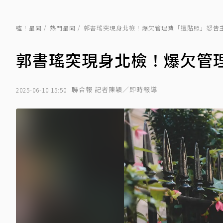
噓！星聞
熱門星聞
郭書瑤突現身北檢！爆欠管理費「遭貼照」怒告
郭書瑤突現身北檢！爆欠管
聯合報 記者陳穎／即時報導
2025-06-10 15:50