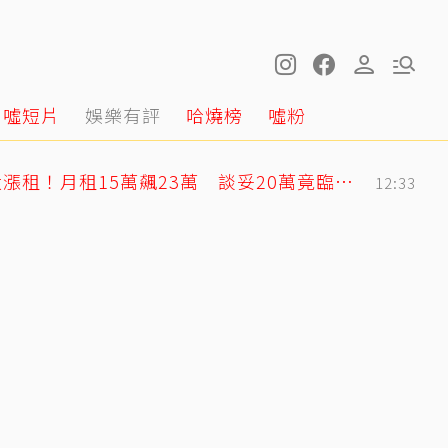
噓短片
娛樂有評
哈燒榜
噓粉
蕭敬騰日料店遭房東大漲租！月租15萬飆23萬 談妥20萬竟臨時反悔不續租
12:33