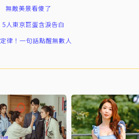
 無敵美景看傻了
幕！5人東京巨蛋含淚告白
」定律！一句話點醒無數人