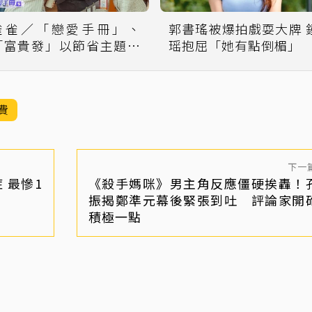
雀雀／「戀愛手冊」、
郭書瑤被爆拍戲耍大牌 
「富貴發」以節省主題打
瑶抱屈「她有點倒楣」
造台式喜劇
費
下一
 最慘1
《殺手媽咪》男主角反應僵硬挨轟！
振揭鄭準元幕後緊張到吐 評論家開
積極一點