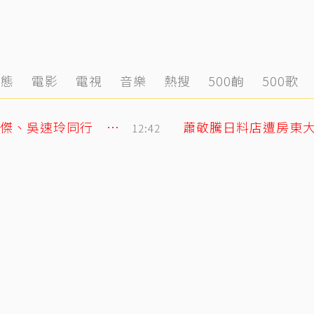
動態
電影
電視
音樂
熱搜
500齣
500歌
王仁甫紐西蘭旅遊開箱岑永康豪宅！林義傑、吳速玲同行 夢幻美景全曝光
12:42