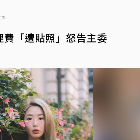
主委
理費「遭貼照」怒告主委