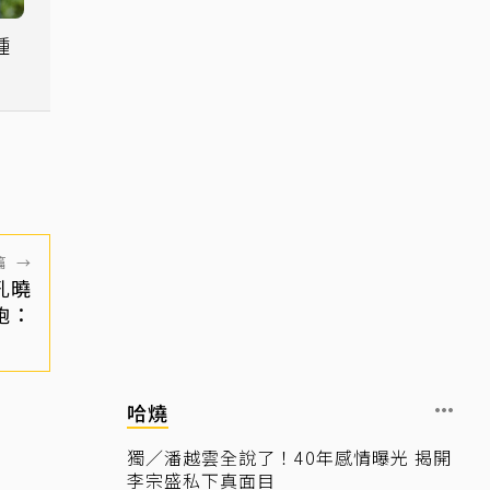
鍾
篇
→
孔曉
砲：
哈燒
獨／潘越雲全說了！40年感情曝光 揭開
李宗盛私下真面目