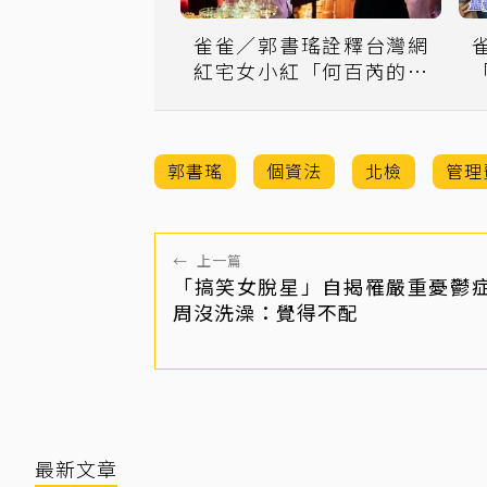
雀雀／郭書瑤詮釋台灣網
紅宅女小紅「何百芮的地
獄毒白」另闢蹊徑
郭書瑤
個資法
北檢
管理
←
上一篇
「搞笑女脫星」自揭罹嚴重憂鬱症
周沒洗澡：覺得不配
最新文章