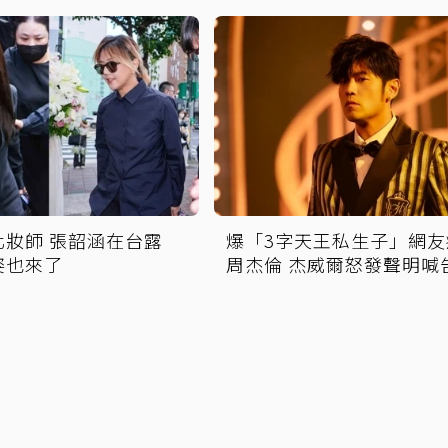
化妝師 張韶涵在台露
爆「3字天王私生子」網友
姿也來了
周杰倫 杰威爾怒發聲明喊