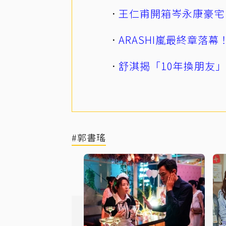
王仁甫開箱岑永康豪宅
ARASHI嵐最終章落
舒淇揭「10年換朋友
#郭書瑤