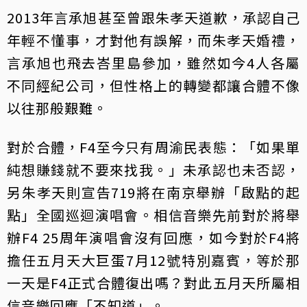
2013年言承旭甚至曾跟朱孝天道歉，承認自己
年輕不懂事，才對他有誤解，而朱孝天婚禮，
言承旭也飛去峇里島參加，雖然如今4人各屬
不同經紀公司，但性格上的轉變都讓合體不像
以往那般艱難。
對於合體，F4至今只有周渝民表態：「如果單
純想賺錢就不要來找我。」未承認也未否認，
另朱孝天則宣告719將在南京舉辦「啟點的起
點」全國巡迴演唱會。相信音樂先前對於將舉
辦F4 25周年演唱會沒有回應，如今對於F4將
擔任五月天大巨蛋7月12號特別嘉賓，等於那
一天是F4正式合體復出嗎？對此五月天所屬相
信音樂回應「不知道」。