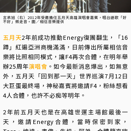
言承旭（右）2012年受邀擔任五月天高雄演唱會嘉賓，唱台語歌「好
不好」微走音。圖／相信音樂提供
五月天
2年前成功推動Energy復團翻生，「16
蹲」紅遍亞洲商機滿滿，日前傳出所屬相信音
樂將比照相同模式，讓F4再次合體，在明年舉
辦25周年
演唱會
。如今最新消息爆出，如無意
外，五月天「回到那一天」世界巡演7月12日
大巨蛋最終場，神秘嘉賓將邀請F4，粉絲想看
4人合體，也許不必痴等明年。
2年前五月天也是在高雄世運主場館最後一
天，邀請Energy合體，當時保密到家，