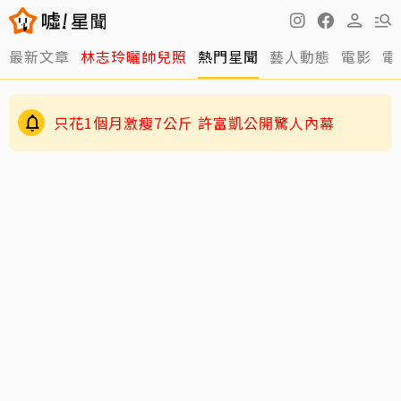
最新文章
林志玲曬帥兒照
熱門星聞
藝人動態
電影
電
只花1個月激瘦7公斤 許富凱公開驚人內幕