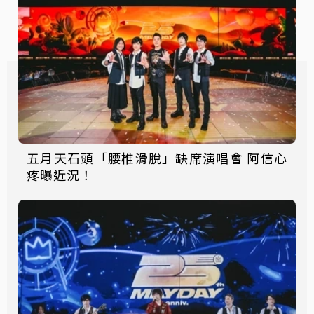
五月天石頭「腰椎滑脫」缺席演唱會 阿信心
疼曝近況！