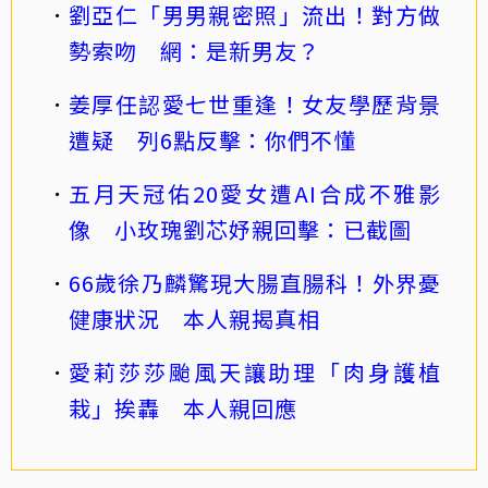
劉亞仁「男男親密照」流出！對方做
勢索吻 網：是新男友？
姜厚任認愛七世重逢！女友學歷背景
遭疑 列6點反擊：你們不懂
五月天冠佑20愛女遭AI合成不雅影
像 小玫瑰劉芯妤親回擊：已截圖
66歲徐乃麟驚現大腸直腸科！外界憂
健康狀況 本人親揭真相
愛莉莎莎颱風天讓助理「肉身護植
栽」挨轟 本人親回應