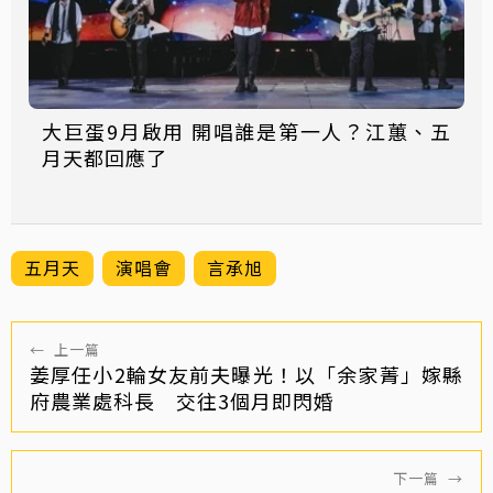
大巨蛋9月啟用 開唱誰是第一人？江蕙、五
月天都回應了
五月天
演唱會
言承旭
←
上一篇
姜厚任小2輪女友前夫曝光！以「余家菁」嫁縣
府農業處科長 交往3個月即閃婚
下一篇
→