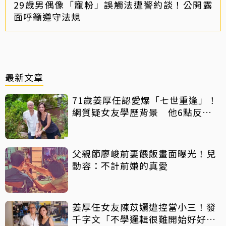
29歲男偶像「寵粉」誤觸法遭警約談！公開露
面呼籲遵守法規
最新文章
71歲姜厚任認愛爆「七世重逢」！
網質疑女友學歷背景 他6點反
擊：你們不懂
父親節廖峻前妻餵飯畫面曝光！兒
動容：不計前嫌的真愛
姜厚任女友陳苡孋遭控當小三！發
千字文「不學邏輯很難開始好好