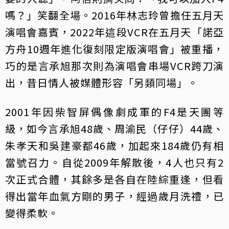
嗎？」笑翻全場。2016年林志玲曾擔任五月天
演唱會嘉賓，2022年這段VCR在五月天「諾亞
方舟10週年進化復刻限定版演唱會」被重播，
巧的是言承旭那次則為演唱會串場VCR跨刀演
出，昔日情人被媒體形容「另類同場」。
2001年因柴智屏偶像劇成軍的F4是天團等
級，如今言承旭48歲、周渝民（仔仔）44歲、
朱孝天和吳建豪都46歲，加起來184歲仍有相
當號召力。自從2009年解散後，4人也只有2
次正式合體，其餘多是各自在陸綜重逢，但看
得出當年血氣方剛的男子，經過歲月洗禮，已
變得柔軟。