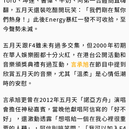
Toro、坤達、書偉、牛奶、阿弟一合體簡直嗨
翻，五月天還裝吃醋開玩笑：「我們剛在幫你
們熱身！」此後Energy暴紅一發不可收拾，至
今聲勢未減。
五月天跟F4雖未有過多交集，但2000年初期
在華人娛樂圈都十分火紅，在港台公開活動和
音樂頒獎典禮有過互動，
言承旭
在節目中提到
欣賞五月天的音樂，尤其「溫柔」是心情低潮
時的安慰。
言承旭更曾在2012年五月天「諾亞方舟」演唱
會擔任神秘嘉賓，當晚他獻唱阿信寫的「好不
好」，還激動透露「想唱給一個在我心裡很重
要的人聽」，阿信則搞笑問：「我可以加入F4