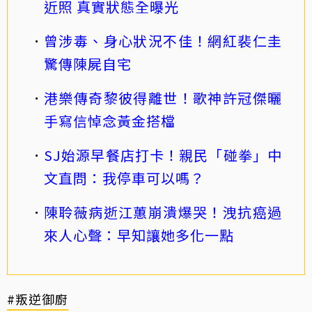
近照 真實狀態全曝光
曾涉毒、身心狀況不佳！網紅裴仁圭
驚傳陳屍自宅
港樂傳奇黎彼得離世！歌神許冠傑曬
手寫信悼念黃金搭檔
SJ始源早餐店打卡！親民「碰拳」中
文直問：我停車可以嗎？
陳聆薇病逝江蕙崩潰爆哭！洩抗癌過
來人心聲：早知讓她多化一點
#叛逆御廚