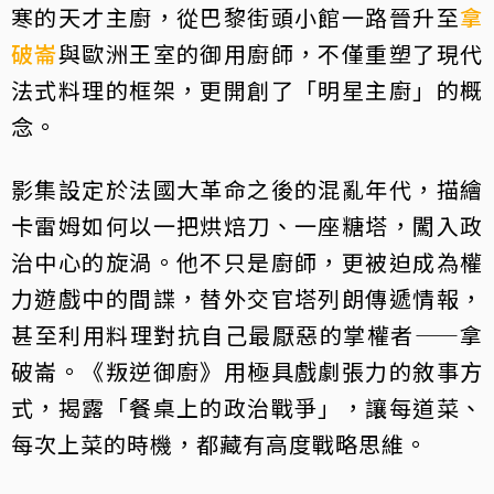
寒的天才主廚，從巴黎街頭小館一路晉升至
拿
破崙
與歐洲王室的御用廚師，不僅重塑了現代
法式料理的框架，更開創了「明星主廚」的概
念。
影集設定於法國大革命之後的混亂年代，描繪
卡雷姆如何以一把烘焙刀、一座糖塔，闖入政
治中心的旋渦。他不只是廚師，更被迫成為權
力遊戲中的間諜，替外交官塔列朗傳遞情報，
甚至利用料理對抗自己最厭惡的掌權者——拿
破崙。《叛逆御廚》用極具戲劇張力的敘事方
式，揭露「餐桌上的政治戰爭」，讓每道菜、
每次上菜的時機，都藏有高度戰略思維。