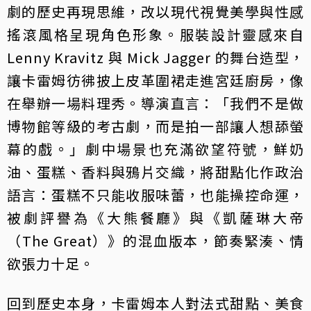
劇的歷史再現思維，改以現代視覺美學與性感
搖滾風格呈現角色形象。服裝設計靈感來自
Lenny Kravitz 與 Mick Jagger 的舞台造型，
讓卡雷姆彷彿披上皮革圍裙走進宮廷廚房，像
在舉辦一場料理秀。導演直言：「我們不是做
博物館等級的考古劇，而是拍一部讓人想舔螢
幕的戲。」劇中場景也充滿欲望符號，鮮奶
油、蛋糕、香料與鴉片交織，將甜點化作政治
語言：蛋糕不只能收服味蕾，也能操控命運，
被劇評譽為《大熊餐廳》與《凱薩琳大帝
（The Great）》的混血版本，節奏緊湊、情
欲張力十足。
回到歷史本身，卡雷姆本人對法式甜點、美食