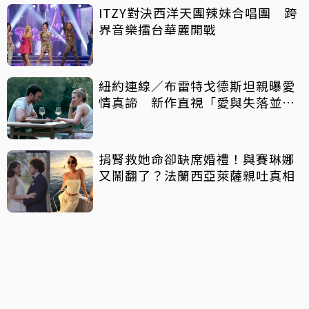
ITZY對決西洋天團辣妹合唱團 跨
界音樂擂台華麗開戰
紐約連線／布雷特戈德斯坦親曝愛
情真諦 新作直視「愛與失落並
存」
捐腎救她命卻缺席婚禮！與賽琳娜
又鬧翻了？法蘭西亞萊薩親吐真相