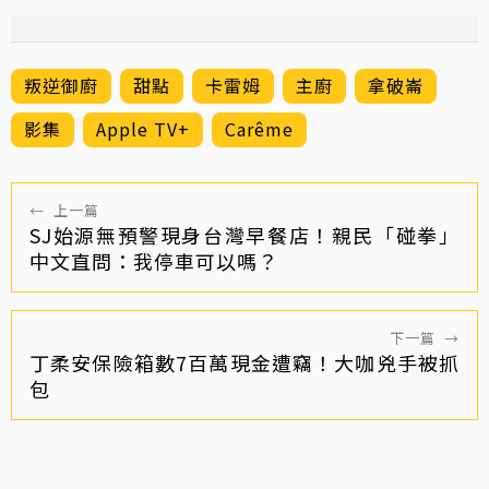
叛逆御廚
甜點
卡雷姆
主廚
拿破崙
影集
Apple TV+
Carême
←
上一篇
SJ始源無預警現身台灣早餐店！親民「碰拳」
中文直問：我停車可以嗎？
下一篇
→
丁柔安保險箱數7百萬現金遭竊！大咖兇手被抓
包