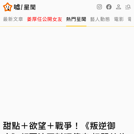
最新文章
姜厚任公開女友
熱門星聞
藝人動態
電影
電
甜點＋欲望＋戰爭！《叛逆御