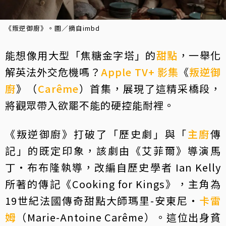
《叛逆御廚》。圖／摘自imbd
能想像用大型「焦糖金字塔」的
甜點
，一舉化
解英法外交危機嗎？
Apple TV+
影集
《
叛逆御
廚
》（
Carême
）首集，展現了這精采橋段，
將觀眾帶入欲罷不能的硬控能耐裡。
《叛逆御廚》打破了「歷史劇」與「
主廚
傳
記」的既定印象，該劇由《艾菲爾》導演馬
丁・布布隆執導，改編自歷史學者 Ian Kelly
所著的傳記《Cooking for Kings》，主角為
19世紀法國傳奇甜點大師瑪里-安東尼・
卡雷
姆
（Marie-Antoine Carême）。這位出身貧