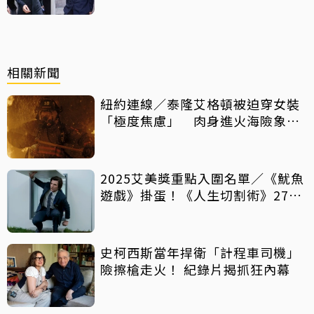
相關新聞
紐約連線／泰隆艾格頓被迫穿女裝
「極度焦慮」 肉身進火海險象環
生
2025艾美獎重點入圍名單／《魷魚
遊戲》掛蛋！《人生切割術》27項
大贏家 83歲的他竟首次獲提名
史柯西斯當年捍衛「計程車司機」
險擦槍走火！ 紀錄片揭抓狂內幕