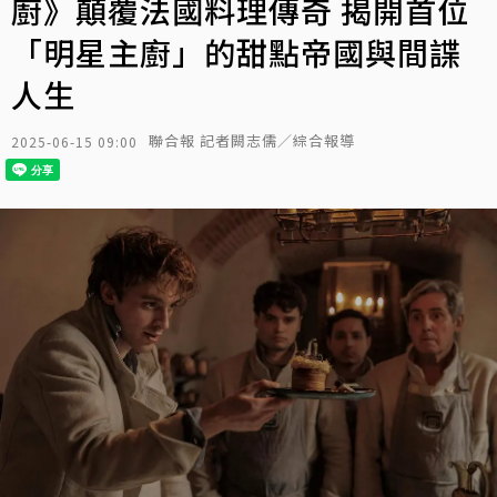
廚》顛覆法國料理傳奇 揭開首位
「明星主廚」的甜點帝國與間諜
人生
聯合報 記者闕志儒／綜合報導
2025-06-15 09:00