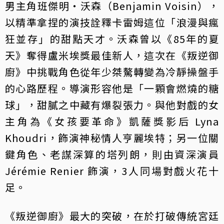
男主角班傑明・沃森（Benjamin Voisin），
以精準拿捏的演技詮釋卡雷姆這位「浪漫與瘋
狂並存」的甜點天才。沃森曾以《85年的夏
天》奪得盧米埃獎最佳新人，這次在《叛逆御
廚》中挑戰角色從年少桀驁轉變為冷靜操盤手
的心路歷程。導演形容他是「一顆會燃燒的糖
球」，甜膩之中藏有爆裂張力。與他對戲的女
主角為《女孩要革命》凱薩獎影后 Lyna
Khoudri，飾演神秘情人亨麗埃特；另一位關
鍵角色、老謀深算的塔列朗，則由資深演員
Jérémie Renier 飾演，3人同場對戲火花十
足。
《叛逆御廚》最大的突破，在於打破傳統宮廷