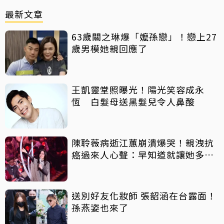
最新文章
63歲關之琳爆「嬤孫戀」！戀上27
歲男模她親回應了
王凱靈堂照曝光！陽光笑容成永
恆 白髮母送黑髮兒令人鼻酸
陳聆薇病逝江蕙崩潰爆哭！親洩抗
癌過來人心聲：早知道就讓她多化
一點
送別好友化妝師 張韶涵在台露面！
孫燕姿也來了