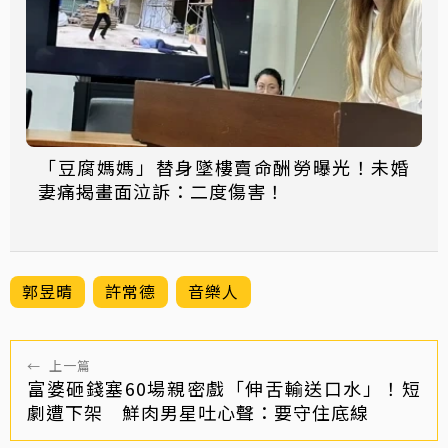
「豆腐媽媽」替身墜樓賣命酬勞曝光！未婚
妻痛揭畫面泣訴：二度傷害！
郭昱晴
許常德
音樂人
←
上一篇
富婆砸錢塞60場親密戲「伸舌輸送口水」！短
劇遭下架 鮮肉男星吐心聲：要守住底線