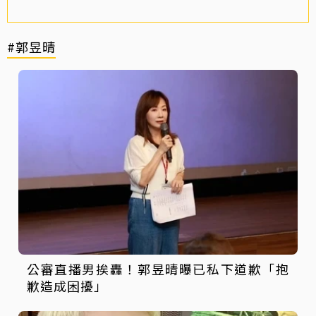
#郭昱晴
公審直播男挨轟！郭昱晴曝已私下道歉「抱
歉造成困擾」