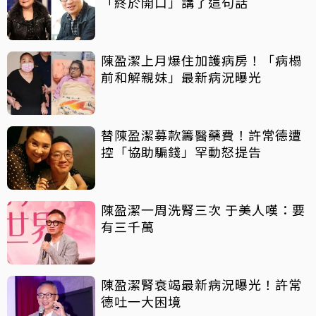
「終於開口」講了這句話
陳盈潔上月爆住加護病房！「病榻
前和解親妹」最新病況曝光
替陳盈潔募款籌醫藥費！許常德遭
控「協助騙錢」罕動怒提告
陳盈潔一周洗腎三次 于美人嘆：要
有三千萬
陳盈潔腎衰竭最新病況曝光！許常
德吐一大困境