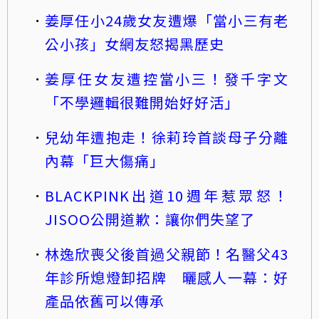
姜厚任小24歲女友遭爆「當小三有老
公小孩」女網友怒揭黑歷史
姜厚任女友遭控當小三！發千字文
「不學邏輯很難開始好好活」
兒幼年遭抱走！徐莉玲首談母子分離
內幕「巨大傷痛」
BLACKPINK出道10週年惹眾怒！
JISOO公開道歉：讓你們失望了
林逸欣喪父後首過父親節！名醫父43
年診所熄燈卸招牌 曬感人一幕：好
產品依舊可以傳承