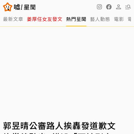
最新文章
姜厚任女友發文
熱門星聞
藝人動態
電影
電
郭昱晴公審路人挨轟發道歉文