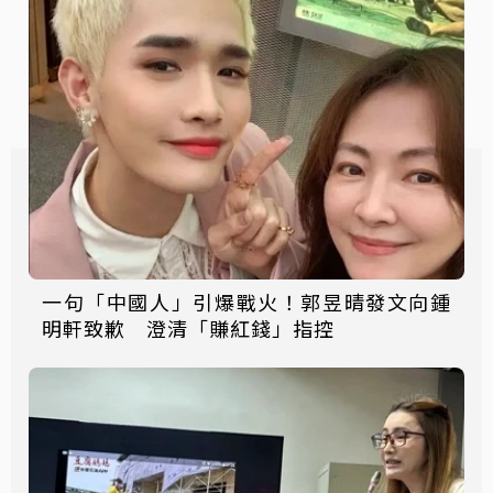
一句「中國人」引爆戰火！郭昱晴發文向鍾
明軒致歉 澄清「賺紅錢」指控