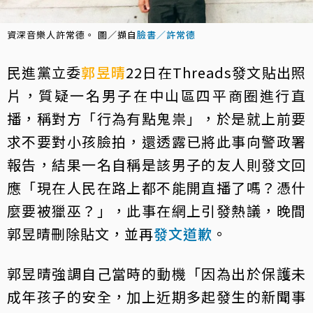
資深音樂人許常德。 圖／擷自
臉書／許常德
民進黨立委
郭昱晴
22日在Threads發文貼出照
片，質疑一名男子在中山區四平商圈進行直
播，稱對方「行為有點鬼祟」，於是就上前要
求不要對小孩臉拍，還透露已將此事向警政署
報告，結果一名自稱是該男子的友人則發文回
應「現在人民在路上都不能開直播了嗎？憑什
麼要被獵巫？」，此事在網上引發熱議，晚間
郭昱晴刪除貼文，並再
發文道歉
。
郭昱晴強調自己當時的動機「因為出於保護未
成年孩子的安全，加上近期多起發生的新聞事