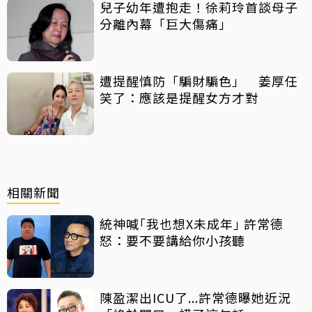
兒子幼年遭抱走！徐莉玲首談母子
分離內幕「巨大傷痛」
遭提醒慎防「騙財騙色」 姜厚任
笑了：應該是提醒女方才對
相關新聞
統神喊｢我也想X未成年｣ 許常德
怒：要不要講給你小孩聽
陳盈潔出ICU了...許常德曝她近況