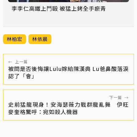
李李仁高鐵上鬥毆 被猛上銬全手瘀青
林柏宏
林依晨
←
上一篇
被問是否後悔讓Lulu嫁給陳漢典 Lu爸鼻酸落淚
認了「會」
下一篇
→
史前猛龍現身！安海瑟薇力戰群龍亂舞 伊旺
麥奎格驚呼：宛如殺人機器