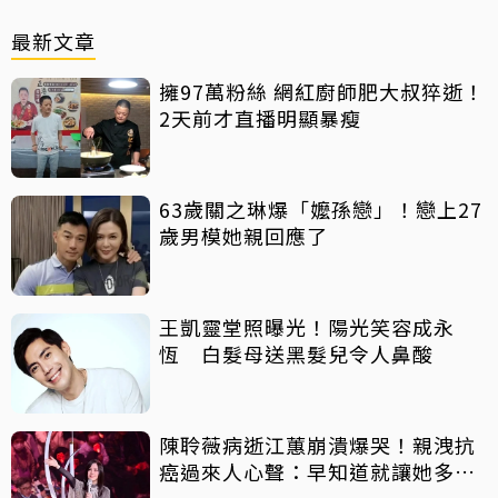
最新文章
擁97萬粉絲 網紅廚師肥大叔猝逝！
2天前才直播明顯暴瘦
63歲關之琳爆「嬤孫戀」！戀上27
歲男模她親回應了
王凱靈堂照曝光！陽光笑容成永
恆 白髮母送黑髮兒令人鼻酸
陳聆薇病逝江蕙崩潰爆哭！親洩抗
癌過來人心聲：早知道就讓她多化