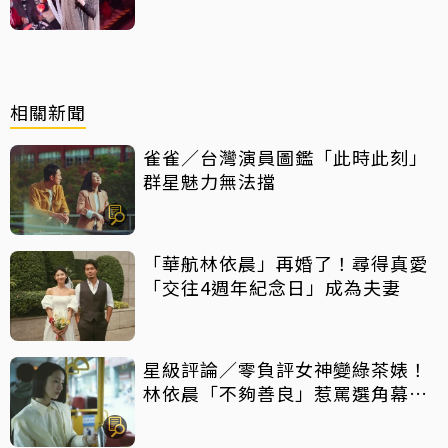
一點
相關新聞
雀雀／台灣演員圖鑑「此時此刻」
群星魅力無法擋
「華航林依晨」再婚了！尋得真愛
「交往4週年紀念日」成為夫妻
星級評論／零負評女神變綠茶婊！
林依晨「不夠善良」惹罵選角幕後
揭密