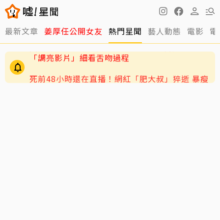
最新文章
姜厚任公開女友
熱門星聞
藝人動態
電影
電
死前48小時還在直播！網紅「肥大叔」猝逝 暴瘦
粉絲疑「早覺得不對」
黃寅燁、惠利確認愛意深情熱吻！網友震驚到
「調亮影片」細看舌吻過程