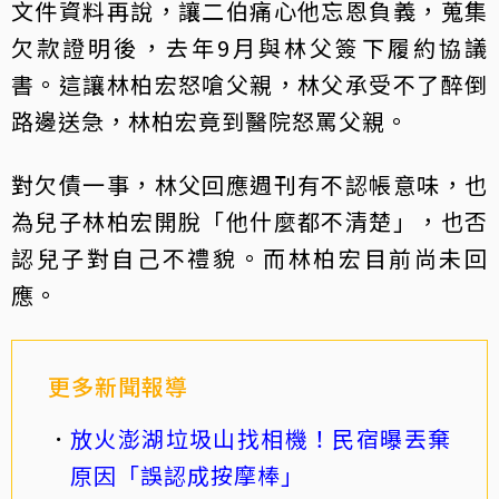
文件資料再說，讓二伯痛心他忘恩負義，蒐集
欠款證明後，去年9月與林父簽下履約協議
書。這讓林柏宏怒嗆父親，林父承受不了醉倒
路邊送急，林柏宏竟到醫院怒罵父親。
對欠債一事，林父回應週刊有不認帳意味，也
為兒子林柏宏開脫「他什麼都不清楚」，也否
認兒子對自己不禮貌。而林柏宏目前尚未回
應。
更多新聞報導
放火澎湖垃圾山找相機！民宿曝丟棄
原因「誤認成按摩棒」