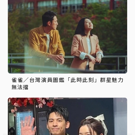
雀雀／台灣演員圖鑑「此時此刻」群星魅力
無法擋