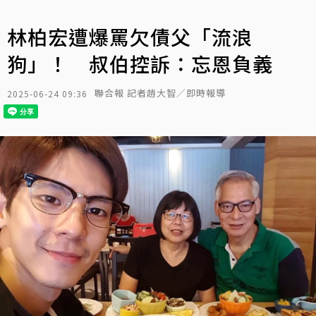
林柏宏遭爆罵欠債父「流浪
狗」！ 叔伯控訴：忘恩負義
聯合報 記者趙大智／即時報導
2025-06-24 09:36