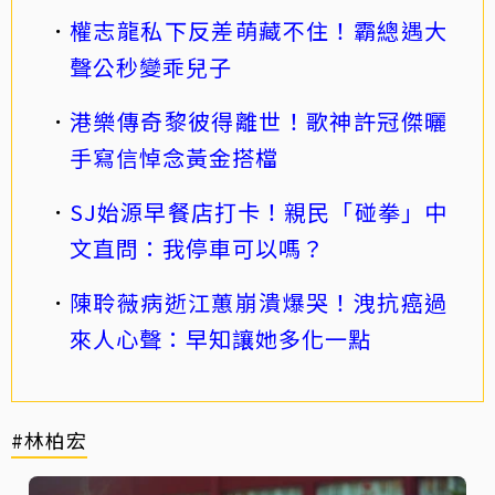
權志龍私下反差萌藏不住！霸總遇大
聲公秒變乖兒子
港樂傳奇黎彼得離世！歌神許冠傑曬
手寫信悼念黃金搭檔
SJ始源早餐店打卡！親民「碰拳」中
文直問：我停車可以嗎？
陳聆薇病逝江蕙崩潰爆哭！洩抗癌過
來人心聲：早知讓她多化一點
#林柏宏