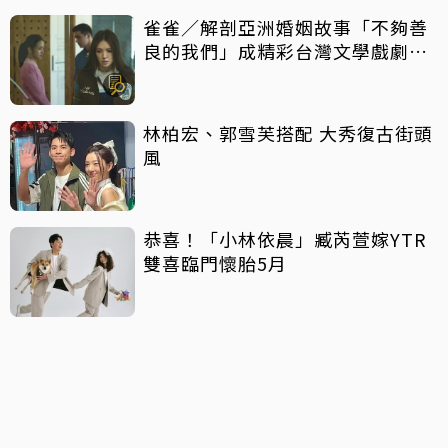
雀雀／解剖亞洲婚姻故事「不夠善
良的我們」成精彩台灣文學戲劇作
品
林柏宏、郭雪芙搭配 大秀復古街頭
風
恭喜！「小林依晨」臧芮萱嫁YTR
雙喜臨門懷胎5月