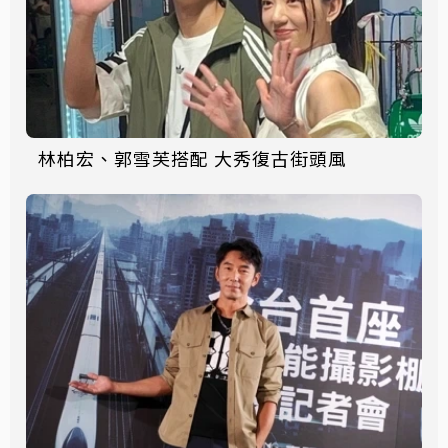
林柏宏、郭雪芙搭配 大秀復古街頭風