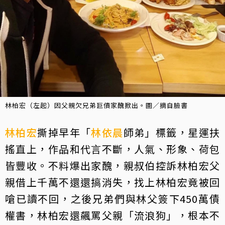
林柏宏（左起）因父親欠兄弟巨債家醜掀出。圖／摘自臉書
林柏宏
撕掉早年「
林依晨
師弟」標籤，星運扶
搖直上，作品和代言不斷，人氣、形象、荷包
皆豐收。不料爆出家醜，親叔伯控訴林柏宏父
親借上千萬不還還搞消失，找上林柏宏竟被回
嗆已讀不回，之後兄弟們與林父簽下450萬債
權書，林柏宏還飆罵父親「流浪狗」，根本不