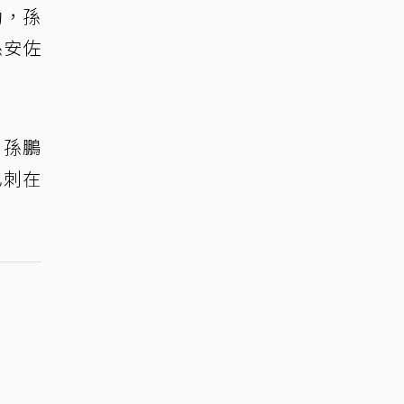
動，孫
孫安佐
。孫鵬
也刺在