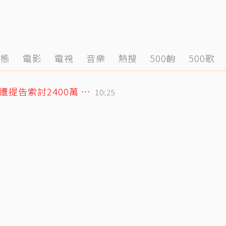
動態
電影
電視
音樂
熱搜
500齣
500歌
75歲大咖影后爆戀小38歲攝影同居6年？遭提告索討2400萬 硬氣反擊絕不給
10:25