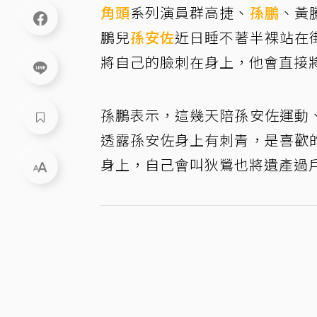
角頭
系列演員群高捷、
孫鵬
、黃
鵬兒
孫安佐
近日睡不著半裸站在
將自己的臉刺在身上，他會直接
孫鵬表示，這幾天陪孫安佐運動
透露孫安佐身上有刺青，是喜歡
身上，自己會叫狄鶯也將遺產過