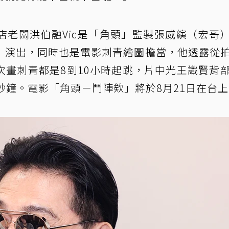
店老闆洪伯融Vic是「角頭」監製張威縯（宏哥
」演出，同時也是電影刺青繪圖擔當，他透露從
次畫刺青都是8到10小時起跳，片中光王識賢背
秒鐘。電影「角頭－鬥陣欸」將於8月21日在台