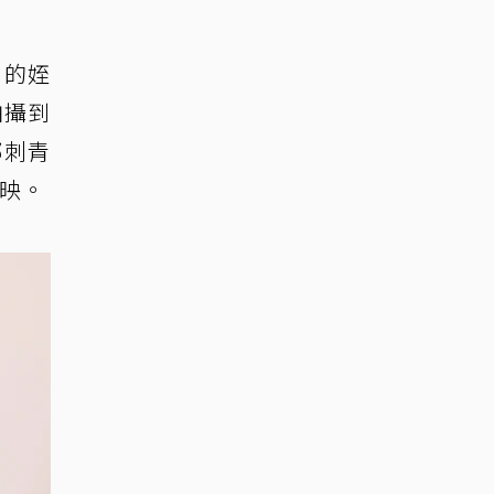
）的姪
拍攝到
部刺青
上映。