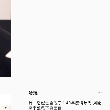
哈燒
獨／潘越雲全說了！40年感情曝光 揭開
李宗盛私下真面目