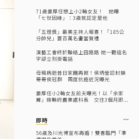
71歲姜厚任戀上小2輪女友！ 她曝
「七世因緣」：3歲就認定是他
「五燈獎」最美主持人報喜！「185公
分帥兒」要百萬名畫當賀禮
演藝工會終於聯絡上田路路 她一聽這名
字卻立刻掛電話
母親病逝昔日家醜再掀！侯炳瑩認封鎖
哥哥侯冠群 兩度抗癌近況曝光
姜厚任小2輪女友前夫曝光！以「余家
菁」嫁縣府農業處科長 交往3個月即...
即時
56歲及川光博宣布再婚！雙喜臨門「準