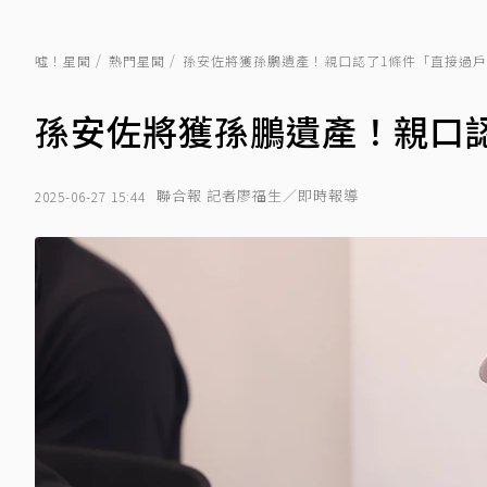
噓！星聞
熱門星聞
孫安佐將獲孫鵬遺產！親口認了1條件「直接過
孫安佐將獲孫鵬遺產！親口
聯合報 記者廖福生／即時報導
2025-06-27 15:44