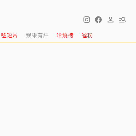
噓短片
娛樂有評
哈燒榜
噓粉