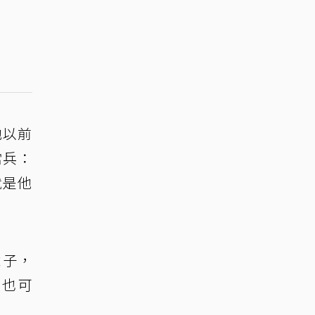
他以前
當兵：
就是他
輩子，
月也可