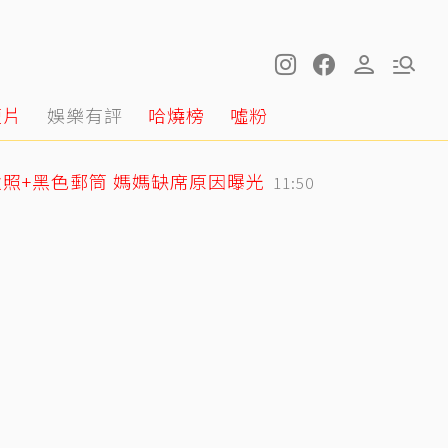
短片
娛樂有評
哈燒榜
噓粉
照+黑色郵筒 媽媽缺席原因曝光
11:50