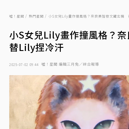
噓！星聞
熱門星聞
小S女兒Lily畫作撞風格？奈良美智發文藏玄機 
小S女兒Lily畫作撞風格
替Lily捏冷汗
噓！星聞 編輯三月兔／綜合報導
2025-07-02 09:44