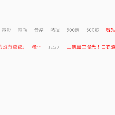
電影
電視
音樂
熱搜
500齣
500歌
噓
明金成走後第4個父親節！龍鳳胎兒吐「我沒有爸爸」 老師暖回一句話全網鼻酸
王凱靈堂曝光！白衣遺
12:20