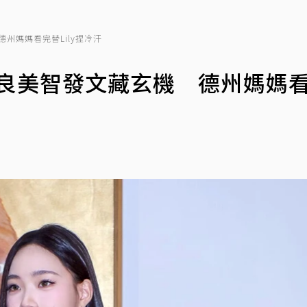
德州媽媽看完替Lily捏冷汗
？奈良美智發文藏玄機 德州媽媽