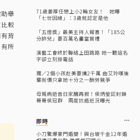
71歲姜厚任戀上小2輪女友！ 她曝
協助舉
「七世因緣」：3歲就認定是他
孩比較
「五燈獎」最美主持人報喜！「185公
擁有背
分帥兒」要百萬名畫當賀禮
」有所
演藝工會終於聯絡上田路路 她一聽這名
字卻立刻掛電話
獨／2個小孩赴美要燒2千萬 曲艾玲嘆後
輩削價只拿她十分之一酬勞競爭
母親病逝昔日家醜再掀！侯炳瑩認封鎖
哥哥侯冠群 兩度抗癌近況曝光
即時
小刀驚爆豪門婚變！與台玻千金12年婚