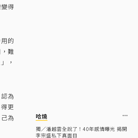
線變得
動用的
用，難
表」，
，認為
走得更
哈燒
自己為
獨／潘越雲全說了！40年感情曝光 揭開
李宗盛私下真面目