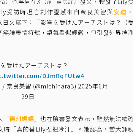
ara）也罕見在X（前Twitter）發文，轉發了Lily
ily受訪時坦言創作靈感來自奈良美智與
安迪
奈良僅以日文寫下：「影響を受けたアーチストは？（
個笑臉表情符號，語氣看似輕鬆，但引發外界揣
を受けたアーチストは？
c.twitter.com/DJmRqFUtw4
ra / 奈良美智 (@michinara3)
2025年6月
29日
人「
德州媽媽
」也在臉書發文表示，雖然無法精
時「真的替Lily捏把冷汗」。她認為，當大師