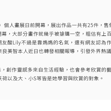
）個人畫展日前開幕，展出作品一共有25件，售
才剛開幕，大部分畫作就幾乎被搶購一空，粗估有上
網友酸Lily不過是靠媽媽的名氣，還有網友認為
奈良美智本人近日也轉發相關報導，引發外界熱
表示，創作靈感多來自生活經驗，也會參考欣賞的
沃荷以及大、小S等皆是她學習與欣賞的對象。