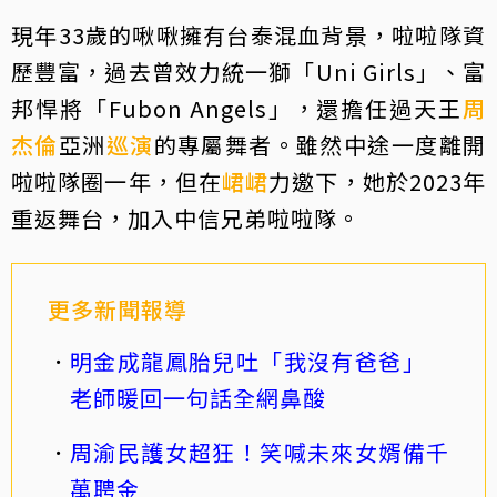
現年33歲的啾啾擁有台泰混血背景，啦啦隊資
歷豐富，過去曾效力統一獅「Uni Girls」、富
邦悍將「Fubon Angels」，還擔任過天王
周
杰倫
亞洲
巡演
的專屬舞者。雖然中途一度離開
啦啦隊圈一年，但在
峮峮
力邀下，她於2023年
重返舞台，加入中信兄弟啦啦隊。
更多新聞報導
明金成龍鳳胎兒吐「我沒有爸爸」
老師暖回一句話全網鼻酸
周渝民護女超狂！笑喊未來女婿備千
萬聘金