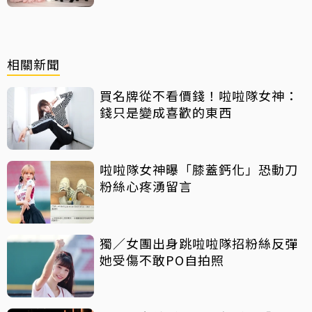
相關新聞
買名牌從不看價錢！啦啦隊女神：
錢只是變成喜歡的東西
啦啦隊女神曝「膝蓋鈣化」恐動刀
粉絲心疼湧留言
獨／女團出身跳啦啦隊招粉絲反彈
她受傷不敢PO自拍照