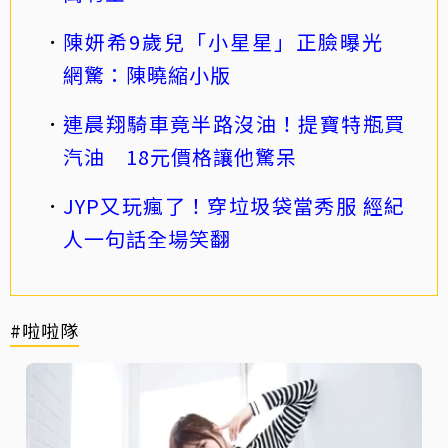
陳妍希9歲兒「小星星」正臉曝光
網驚：陳曉縮小版
連晨翔騎車竟半路沒油！提寶特瓶買
汽油 18元價格讓他驚呆
JYP又玩瘋了！穿垃圾袋當秀服 經紀
人一句話全場笑翻
#啦啦隊