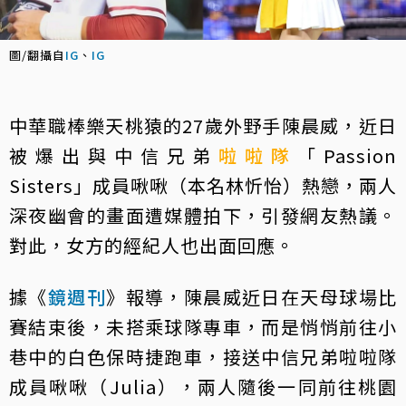
圖/翻攝自
IG
、
IG
中華職棒樂天桃猿的27歲外野手陳晨威，近日
被爆出與中信兄弟
啦啦隊
「Passion
Sisters」成員啾啾（本名林忻怡）熱戀，兩人
深夜幽會的畫面遭媒體拍下，引發網友熱議。
對此，女方的經紀人也出面回應。
據《
鏡週刊
》報導，陳晨威近日在天母球場比
賽結束後，未搭乘球隊專車，而是悄悄前往小
巷中的白色保時捷跑車，接送中信兄弟啦啦隊
成員啾啾（Julia），兩人隨後一同前往桃園