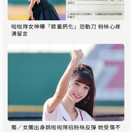
啦啦隊女神曝「膝蓋鈣化」恐動刀 粉絲心疼
湧留言
獨／女團出身跳啦啦隊招粉絲反彈 她受傷不