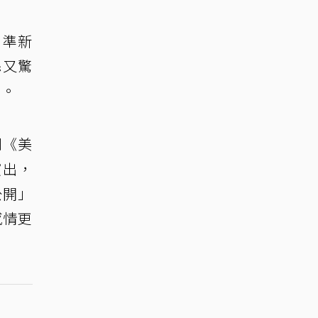
，準新
絲又驚
」。
劇《美
演出，
公開」
感情更