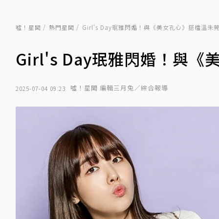
噓！星聞
熱門星聞
Girl's Day珉雅閃婚！與《美女孔心》搭檔溫朱
Girl's Day珉雅閃婚！
噓！星聞 編輯三月兔／綜合報導
2025-07-04 09:23