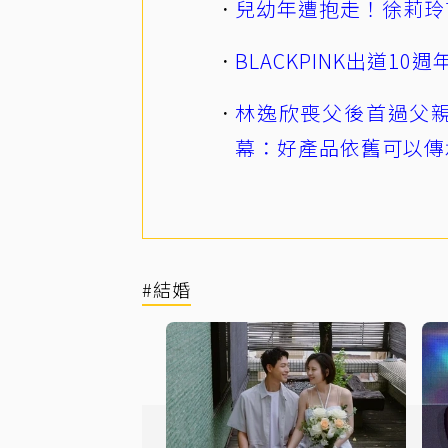
兒幼年遭抱走！徐莉玲
BLACKPINK出道1
林逸欣喪父後首過父親
幕：好產品依舊可以傳
#結婚