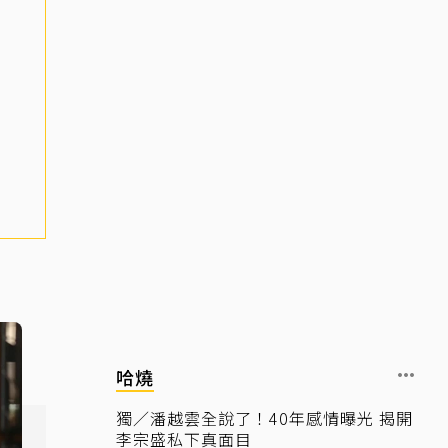
哈燒
獨／潘越雲全說了！40年感情曝光 揭開
李宗盛私下真面目