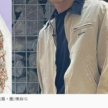
完婚。圖/摘自IG