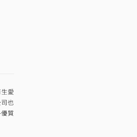
萌生愛
公司也
多優質