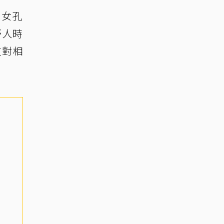
美女孔
野人時
這對相