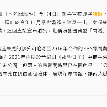
 成員珉雅（本名閔雅琳）今（4日）驚喜宣布即將
結婚
莞，預計於今年11月舉辦婚禮。消息一出，令粉
情，這回直接宣布婚訊，堪稱演藝圈典型「閃婚
雅與溫朱莞的緣分可追溯至2016年合作的SBS電視
並在2021年再度於音樂劇《那些日子》中攜手
雖未公開，但兩人的戀愛關係早已在圈內是「半
溫朱莞在喪禮全程陪伴，展現深厚情誼，讓兩人