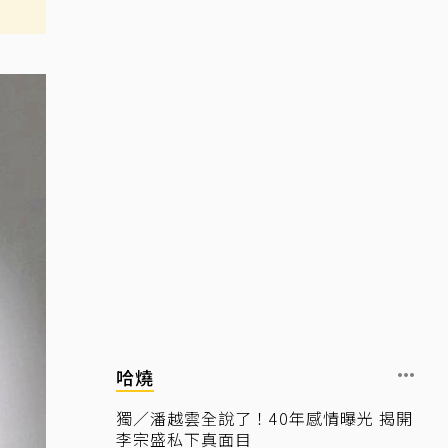
哈燒
獨／潘越雲全說了！40年感情曝光 揭開
李宗盛私下真面目