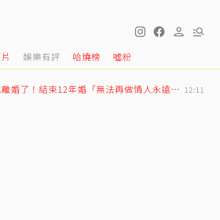
短片
娛樂有評
哈燒榜
噓粉
快訊／方志友、楊銘威離婚了！結束12年婚「無法再做情人永遠是家人」
12:11