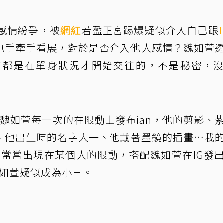
感情紛爭，被
網紅
若盈正宮踢爆疑似介入自己跟
包手牽手看展，對於是否介入他人感情？魏如萱
方都是在單身狀況才開始交往的，不是秘密，
「當魏如萱每一次的在限動上發布ian，他的剪影、
、他出生時的名字大一、他戴著墨鏡的插畫…我
n常常出現在某個人的限動，搭配魏如萱在IG發
魏如萱疑似成為小三。