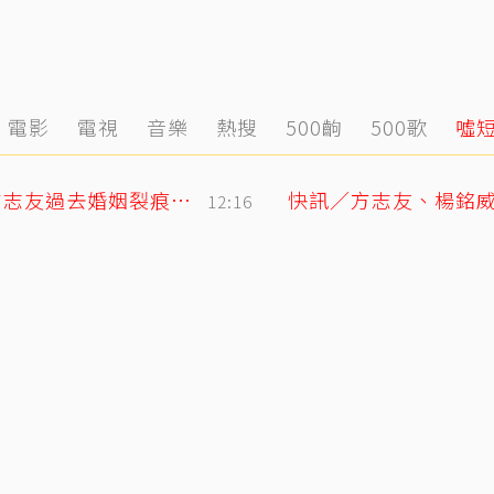
電影
電視
音樂
熱搜
500齣
500歌
噓
12年婚姻走到盡頭早有跡象？楊銘威、方志友過去婚姻裂痕一次看
12:16