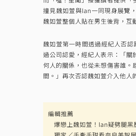
撞見魏如萱與Ian一同現身展
魏如萱整個人貼在男生後背，互
魏如萱第一時間透過經紀人否認跟
過公司認愛，經紀人表示：「關
何人的關係，也從未想傷害誰。
間。」再次否認魏如萱介入他人
編輯推薦
爆戀上魏如萱！Ian疑劈腿
獨家／手牽手甜看奈良美智展 