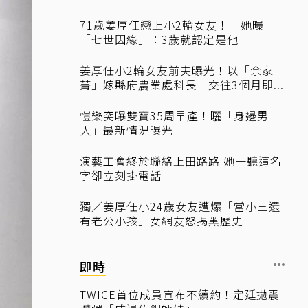
71歲姜厚任戀上小2輪女友！ 她曝
「七世因緣」：3歲就認定是他
姜厚任小2輪女友前夫曝光！以「余家
菁」嫁縣府農業處科長 交往3個月即...
愷樂突曝雙寶35周早產！曬「身邊男
人」最新情況曝光
演藝工會終於聯絡上田路路 她一聽這名
字卻立刻掛電話
獨／姜厚任小24歲女友遭爆「當小三還
有老公小孩」女網友怒揭黑歷史
即時
TWICE首位成員宣布不續約！定延拋震