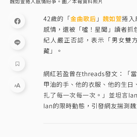
魏如萱捲入感情紛爭。圖／本報資料照片
42歲的「
金曲歌后
」
魏如萱
捲入
感情，還被「噓！星聞」讀者抓
紀人嚴正否認，表示「男女雙
藏」。
網紅若盈曾在threads發文：
甲油的手、他的衣服、他的生日
扎了每一次每一次。」並坦言Ia
Ian的限時動態，引發網友揣測