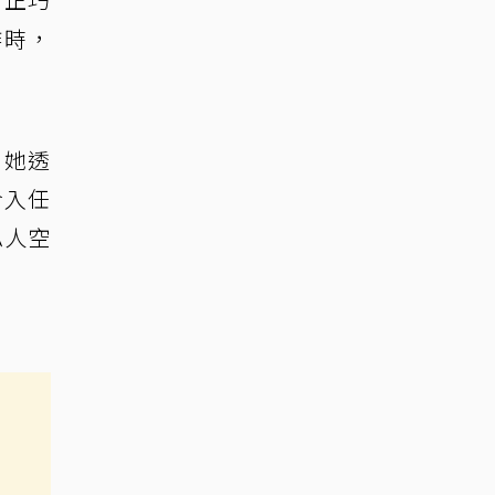
作時，
。
，她透
介入任
私人空