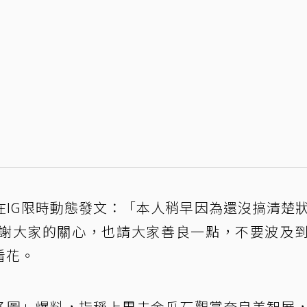
在IG限時動態發文：「本人稍早因為還沒搞清楚
謝大家的關心，也請大家善良一點，不要波及
看花。
多圖」爆料，指稱上周去金瓜石觀賞奈良美智展