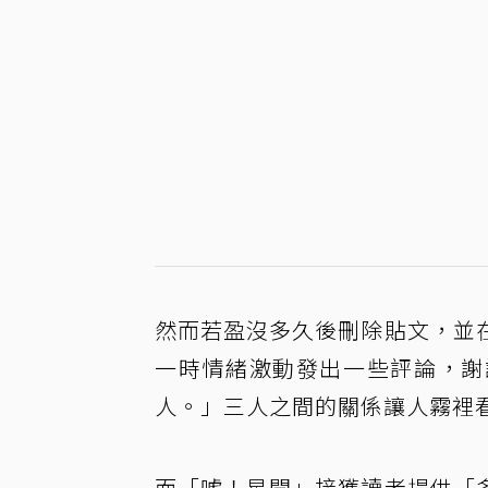
然而若盈沒多久後刪除貼文，並
一時情緒激動發出一些評論，謝
人。」三人之間的關係讓人霧裡
而「噓！星聞」接獲讀者提供「