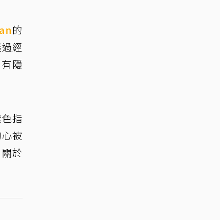
Ian
的
透過經
沒有隱
紫色指
的心被
出關於