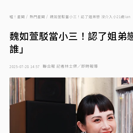
噓！星聞
熱門星聞
魏如萱駁當小三！認了姐弟戀 沒介入小21歲Ia
魏如萱駁當小三！認了姐弟戀 
誰」
聯合報 記者林士傑／即時報導
2025-07-28 14:57