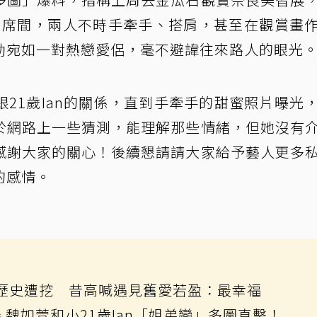
覽，席間，兩人不時手牽手、搭肩，甚至在觀賞畫
動宛如一對熱戀愛侶，毫不避諱往來路人的眼光
21歲Ian的關係，直到手牽手的甜蜜照片曝光
於網路上一些猜測，能理解那些情緒，但她沒有
感謝大家的關心！後續懇請請大家給予藝人更多
的感情。
黑歷史遭挖 昔高喊遇見舊愛若盈：最幸福
魏如萱和小21歲Ian「姐弟戀」多圖直擊！