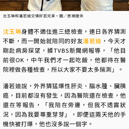
沈玉琳和潘若迪交情好若兄弟。圖／民視提供
沈玉琳
身體不適住進三總檢查，連日各界猜測
不斷，而一開始就陪同的好友
潘若迪
，今天才
剛赴病房探望，據TVBS新聞網報導，「他目
前很OK，中午我們才一起吃飯，他都待在醫
院裡做各種檢查，所以大家不要太多揣測」。
潘若迪說，外界猜猛爆性肝炎、腦水腫、臟胰
癌，目前都沒有發生，因為醫院還在檢查，他
還在等報告，「我陪在旁邊，但我不透露狀
況，因為我要尊重芽芽」，即便這兩天他的手
機快被打爆，他也沒多說一個字。