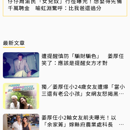
仔仔周渝民「女兒奴」行徑曝光！想娶得先備
千萬聘金 喻虹淵驚呼：比我爸還過分
最新文章
遭提醒慎防「騙財騙色」 姜厚任
笑了：應該是提醒女方才對
獨／姜厚任小24歲女友遭爆「當小
三還有老公小孩」女網友怒揭黑歷
史
姜厚任小2輪女友前夫曝光！以
「余家菁」嫁縣府農業處科長 交