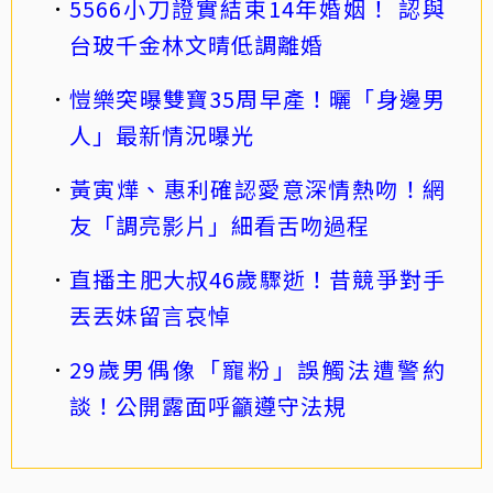
5566小刀證實結束14年婚姻！ 認與
台玻千金林文晴低調離婚
愷樂突曝雙寶35周早產！曬「身邊男
人」最新情況曝光
黃寅燁、惠利確認愛意深情熱吻！網
友「調亮影片」細看舌吻過程
直播主肥大叔46歲驟逝！昔競爭對手
丟丟妹留言哀悼
29歲男偶像「寵粉」誤觸法遭警約
談！公開露面呼籲遵守法規