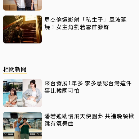
往3個月即閃婚
周杰倫遭影射「私生子」風波延
燒！女主角劉若雪首發聲
相關新聞
來台發展1年多 李多慧認台灣這件
事比韓國可怕
潘若迪助慢飛天使圓夢 共進晚餐揪
跳有氧舞曲