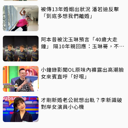
被傳13年婚姻出狀況 潘若迪反擊
「到底多想我們離婚」
阿本昔被沈玉琳預言「40歲大走
鐘」 隔10年親回應：玉琳哥，不好
意思囉！
小鐘錄影聞OL原味內褲露出高潮臉
女來賓直呼「好噁」
才剛新婚老公就想出軌？李新識破
對岸女演員小心機