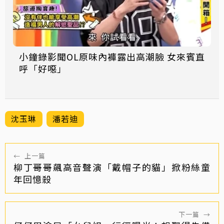
小鐘錄影聞OL原味內褲露出高潮臉 女來賓直
呼「好噁」
沈玉琳
潘若迪
←
上一篇
柳丁哥哥飆高音聲演「戴帽子的貓」掀粉絲童
年回憶殺
下一篇
→