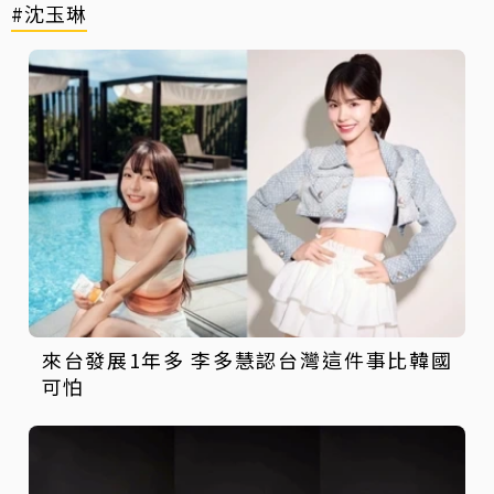
#沈玉琳
來台發展1年多 李多慧認台灣這件事比韓國
可怕