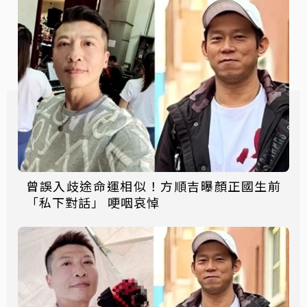
曾誤入歧途命運相似！方順吉曝顏正國生前
「私下對話」 哽咽哀悼