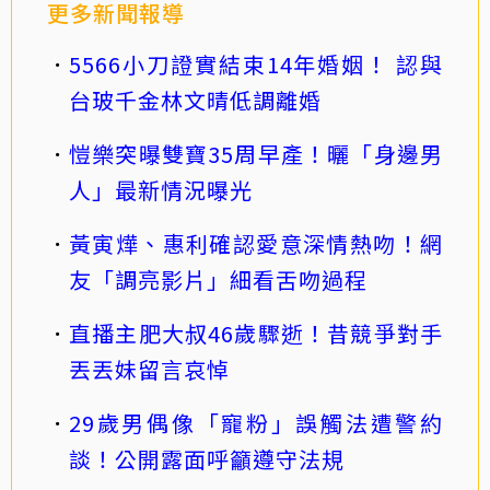
更多新聞報導
5566小刀證實結束14年婚姻！ 認與
台玻千金林文晴低調離婚
愷樂突曝雙寶35周早產！曬「身邊男
人」最新情況曝光
黃寅燁、惠利確認愛意深情熱吻！網
友「調亮影片」細看舌吻過程
直播主肥大叔46歲驟逝！昔競爭對手
丟丟妹留言哀悼
29歲男偶像「寵粉」誤觸法遭警約
談！公開露面呼籲遵守法規