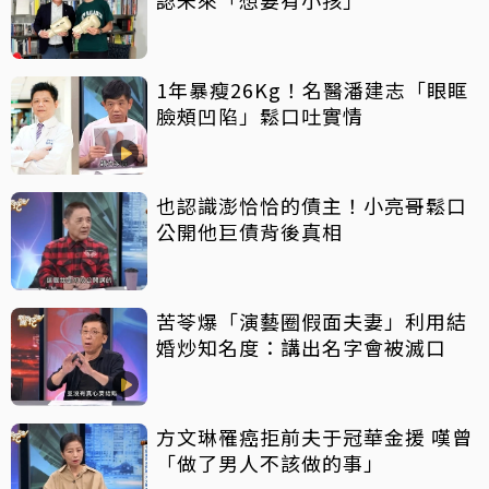
認未來「想要有小孩」
1年暴瘦26Kg！名醫潘建志「眼眶
臉頰凹陷」鬆口吐實情
也認識澎恰恰的債主！小亮哥鬆口
公開他巨債背後真相
苦苓爆「演藝圈假面夫妻」利用結
婚炒知名度：講出名字會被滅口
方文琳罹癌拒前夫于冠華金援 嘆曾
「做了男人不該做的事」