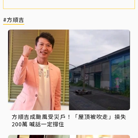
#方順吉
方順吉成颱風受災戶！「屋頂被吹走」損失
200萬 喊話一定撐住