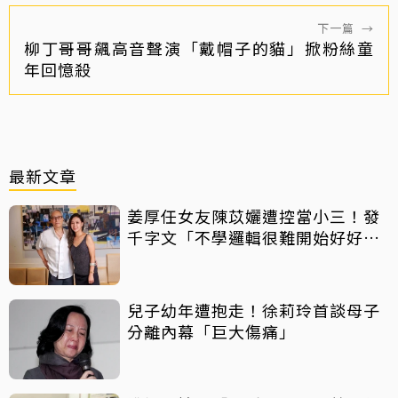
下一篇
→
柳丁哥哥飆高音聲演「戴帽子的貓」掀粉絲童
年回憶殺
最新文章
姜厚任女友陳苡孋遭控當小三！發
千字文「不學邏輯很難開始好好
活」
兒子幼年遭抱走！徐莉玲首談母子
分離內幕「巨大傷痛」