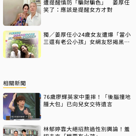
遭提醒慎防「騙財騙色」 姜厚任
笑了：應該是提醒女方才對
獨／姜厚任小24歲女友遭爆「當小
三還有老公小孩」女網友怒揭黑歷
史
相關新聞
76歲廖輝英家中重摔！「後腦撞地
腫大包」已向兒女交待遺言
林郁婷靠大絕招熬過性別輿論！羞