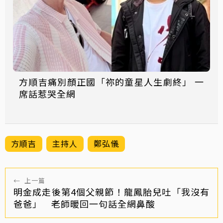
方順吉痛別顏正國「祢的童星人生劇終」 一
席話惹哭全網
方順吉
主持人
鄭弘儀
←
上一篇
明金成走後第4個父親節！龍鳳胎兒吐「我沒有
爸爸」 老師暖回一句話全網鼻酸