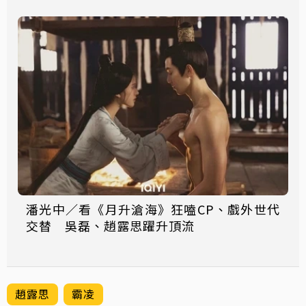
潘光中／看《月升滄海》狂嗑CP、戲外世代
交替 吳磊、趙露思躍升頂流
趙露思
霸凌