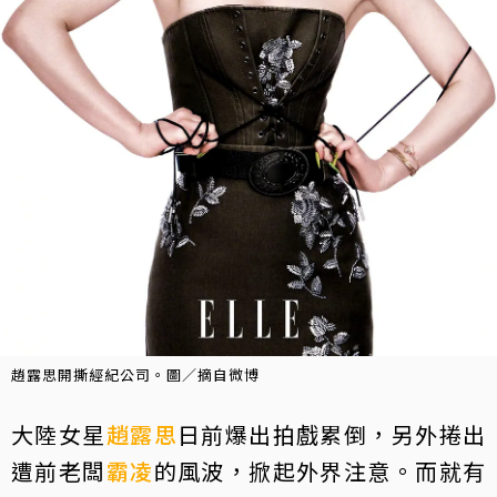
趙露思開撕經紀公司。圖／摘自微博
大陸女星
趙露思
日前爆出拍戲累倒，另外捲出
遭前老闆
霸凌
的風波，掀起外界注意。而就有