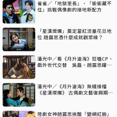
雀雀／「地獄里長」、「偷偷藏不
住」挑戰偶像劇的接地新配方
「星漢燦爛」奠定當紅流量花旦地
位 趙露思憑什麼成就觀眾緣？
潘光中／看《月升滄海》狂嗑CP、
戲外世代交替 吳磊、趙露思躍升
頂流
潘光中／《月升滄海》無縫接檔
《星漢燦爛》 古偶劇文藝復興期來
到？
陸劇女神趙露思挨酸「變網紅臉」