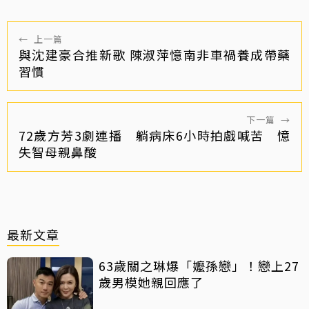
←
上一篇
與沈建豪合推新歌 陳淑萍憶南非車禍養成帶藥
習慣
下一篇
→
72歲方芳3劇連播 躺病床6小時拍戲喊苦 憶
失智母親鼻酸
最新文章
63歲關之琳爆「嬤孫戀」！戀上27
歲男模她親回應了