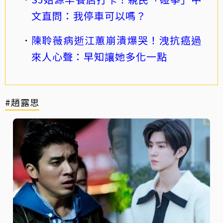
文直問：我停車可以嗎？
陳聆薇病逝江蕙崩潰爆哭！洩抗癌過
來人心聲：早知讓她多化一點
#趙露思