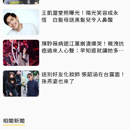
王凱靈堂照曝光！陽光笑容成永
恆 白髮母送黑髮兒令人鼻酸
陳聆薇病逝江蕙崩潰爆哭！親洩抗
癌過來人心聲：早知道就讓她多化
一點
送別好友化妝師 張韶涵在台露面！
孫燕姿也來了
相關新聞