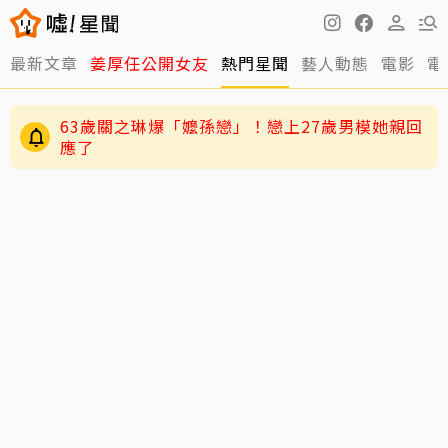
最新文章
姜厚任公開女友
熱門星聞
藝人動態
電影
電
逸祥結婚到現在都還沒開機！老婆紫布爾羞曝背
後原因