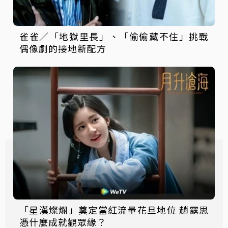
雀雀／「地獄里長」、「偷偷藏不住」挑戰
偶像劇的接地新配方
「星漢燦爛」奠定當紅流量花旦地位 趙露思
憑什麼成就觀眾緣？