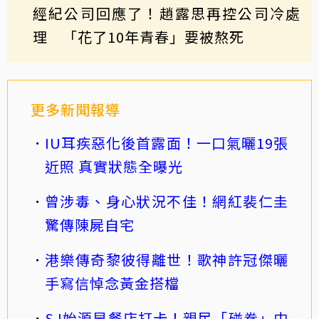
經紀公司回應了！趙露思再控公司冷處
理 「花了10年青春」要被熬死
更多新聞報導
IU耳疾惡化後首露面！一口氣曬19張
近照 真實狀態全曝光
曾涉毒、身心狀況不佳！網紅裴仁圭
驚傳陳屍自宅
港樂傳奇黎彼得離世！歌神許冠傑曬
手寫信悼念黃金搭檔
SJ始源早餐店打卡！親民「碰拳」中